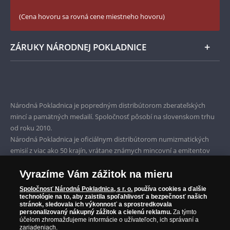
Zásady používania súborov cookie
(Cena hovoru sa rovná cene miestneho hovoru)
ZÁRUKY NÁRODNEJ POKLADNICE
Bezpečné nákupy
Prvotriedny servis
Národná Pokladnica je popredným distribútorom zberateľských
Garancia najvyššej kvality
mincí a pamätných medailí. Spoločnosť pôsobí na slovenskom trhu
od roku 2010.
Iba originálne produkty
Národná Pokladnica je oficiálnym distribútorom numizmatických
emisií z viac ako 50 krajín, vrátane známych mincovní a emitentov
ako je Britská kráľovská mincovňa, Kráľovská kanadská mincovňa,
Parížska mincovňa, Nórska mincovňa, Fínska mincovňa alebo
Vyrazíme Vám zážitok na mieru
Austrálska mincovňa Perth. Spoločnosť svojim zákazníkom a
Spoločnosť Národná Pokladnica, s r. o.
používa cookies a ďalšie
zberateľom garantuje, že všetky produkty sú v originálnej a v
technológie na to, aby zaistila spoľahlivosť a bezpečnosť našich
stránok, sledovala ich výkonnosť a sprostredkovala
prvotriednej kvalite, čo je doložené aj priloženým Certifikátom
personalizovaný nákupný zážitok a cielenú reklamu.
Za týmto
autentickosti.
účelom zhromažďujeme informácie o užívateľoch, ich správaní a
zariadeniach.