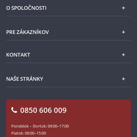
Len v Národnej Pokladnici
O SPOLOČNOSTI
Striebro
Národná Pokladnica
PRE ZÁKAZNÍKOV
Pamätné medaily
Emisie NBS
Všeobecné obchodné podmienky
KONTAKT
Príslušenstvo
Ochrana osobných údajov
Spracovanie osobných údajov
Numizmatické novinky
Napíšte nám
NAŠE STRÁNKY
Ako objednať
Ako Vám môžeme pomôcť?
100. výročie vzniku Česko-Slovenska
Otázky a odpovede
Kontakt pre médiá
Blog Pokladnica mincí
Vrátenie tovaru - formulár
0850 606 009
Facebook Národnej Pokladnice
Slovník základných pojmov
Instagram Národnej Pokladnice
Pondelok – štvrtok: 09:00–17:00
Numizmatické novinky
YouTube Národnej Pokladnice
Piatok: 09:00–15:00