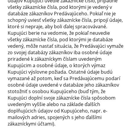
údajov Kupujúci uvedie zákaznícke číslo, prípadne
všetky zákaznícke čísla, pod ktorými je vedený v
databáze zákazníkov Predávajúceho. Pokiaľ nie je
schopný uviesť všetky zákaznícke čísla, pripojí údaje,
ktoré si nepraje, aby boli ďalej spracovávané.
Kupujúci berie na vedomie, že pokiaľ neuvedie
všetky zákaznícke čísla, pod ktorými je databáze
vedený, môže nastať situácia, že Predávajúci vymaže
zo svojej databázy zákazníkov iba osobné údaje
priradené k zákazníckym číslam uvedeným
Kupujúcim a osobné údaje, o ktorých výmaz
Kupujúci výslovne požiada. Ostatné údaje budú
vymazané až potom, keď sa Predávajúcemu podarí
osobné údaje uvedené v databáze jeho zákazníkov
stotožniť s osobou Kupujúceho (buď tým, že
Kupujúci doplní svoje zákaznícke čísla spôsobom
uvedeným vyššie alebo na základe ďalších
doplňujúcich údajov od Kupujúceho, napr. e-
mailových adries, spojených s jeho ďalšími
zákazníckymi účtami).