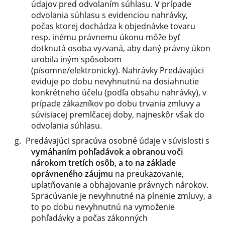
údajov pred odvolaním súhlasu. V prípade
odvolania súhlasu s evidenciou nahrávky,
počas ktorej dochádza k objednávke tovaru
resp. inému právnemu úkonu môže byť
dotknutá osoba vyzvaná, aby daný právny úkon
urobila iným spôsobom
(písomne/elektronicky). Nahrávky Predávajúci
eviduje po dobu nevyhnutnú na dosiahnutie
konkrétneho účelu (podľa obsahu nahrávky), v
prípade zákazníkov po dobu trvania zmluvy a
súvisiacej premlčacej doby, najneskôr však do
odvolania súhlasu.
Predávajúci spracúva osobné údaje v súvislosti s
vymáhaním pohľadávok a obranou voči
nárokom tretích osôb, a to na základe
oprávneného záujmu
na preukazovanie,
uplatňovanie a obhajovanie právnych nárokov.
Spracúvanie je nevyhnutné na plnenie zmluvy, a
to po dobu nevyhnutnú na vymoženie
pohľadávky a počas zákonných