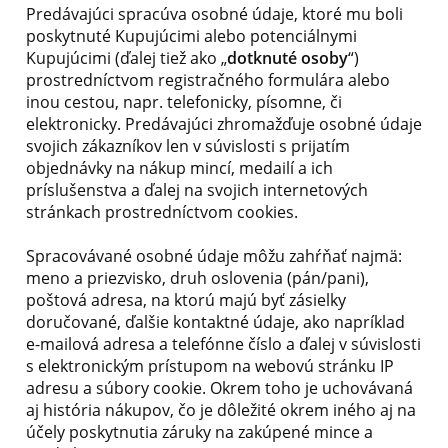
Predávajúci spracúva osobné údaje, ktoré mu boli
poskytnuté Kupujúcimi alebo potenciálnymi
Kupujúcimi (ďalej tiež ako „
dotknuté osoby
“)
prostredníctvom registračného formulára alebo
inou cestou, napr. telefonicky, písomne, či
elektronicky. Predávajúci zhromažďuje osobné údaje
svojich zákazníkov len v súvislosti s prijatím
objednávky na nákup mincí, medailí a ich
príslušenstva a ďalej na svojich internetových
stránkach prostredníctvom cookies.
Spracovávané osobné údaje môžu zahŕňať najmä:
meno a priezvisko, druh oslovenia (pán/pani),
poštová adresa, na ktorú majú byť zásielky
doručované, ďalšie kontaktné údaje, ako napríklad
e-mailová adresa a telefónne číslo a ďalej v súvislosti
s elektronickým prístupom na webovú stránku IP
adresu a súbory cookie. Okrem toho je uchovávaná
aj história nákupov, čo je dôležité okrem iného aj na
účely poskytnutia záruky na zakúpené mince a