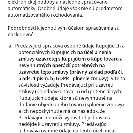
elektronickej podoby a následne spracúvané
automaticky. Osobné údaje však nie sú predmetom
automatizovaného rozhodovania.
Podrobnosti k jednotlivým účelom spracúvania sú
nasledovné:
Predávajúci spracúva osobné údaje Kupujúcich a
potenciálnych Kupujúcich
na účel plnenia
zmluvy uzavretej s Kupujúcim o kúpe tovaru a
nevyhnutných operácií potrebných na
uzavretie tejto zmluvy (právny základ podľa čl.
6 ods. 1 písm. b) GDPR - plnenie zmluvy)
. V tejto
súvislosti vyžaduje Predávajúci pri uzavretí
zmluvy (objednávke tovaru) od (potenciálnych)
Kupujúcich údaje, ktoré sú nevyhnutné na
dodanie objednaného tovaru (splnenie zmluvy)
a ich neposkytnutie má za následok, že
Predávajúci nemôže vybaviť objednávku a
nedôjde k uzavretiu zmluvy. Predávajúci
uchováva osobné údaje na tento účel počas