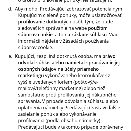
o takéto profilované ponuky nemá záujem.
Aby mohol Predávajúci zobrazovať potenciálnym
Kupujúcim cielené ponuky, môže uskutočňovať
profilovanie
dotknutých osôb tým, že bude
sledovať ich správanie na webe
použitím
súborov cookie
, a to
na základe súhlasu
. Viac
informácií nájdete v Zásadách používania
súborov cookie.
Kupujúci, resp. iná dotknutá osoba, má
právo
odvolať súhlas alebo namietať spracúvanie jej
osobných údajov na účely priameho
marketingu
vykonávaného ktoroukoľvek z
vyššie uvedených foriem (poštový/e-
mailový/telefónny marketing) alebo tiež
samostatne proti profilovaniu jej nákupného
správania. V prípade odvolania súhlasu alebo
uplatnenia námietky Predávajúci zastaví ďalšie
zasielanie ponúk alebo vykonávanie
profilovania (podľa obsahu námietky).
Predávajúci bude v takomto prípade oprávnený