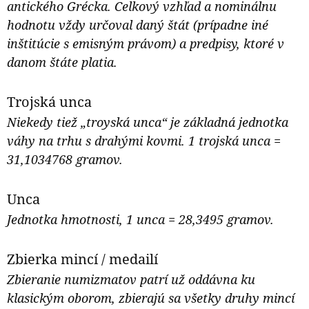
antického Grécka. Celkový vzhľad a nominálnu
hodnotu vždy určoval daný štát (prípadne iné
inštitúcie s emisným právom) a predpisy, ktoré v
danom štáte platia.
Trojská unca
Niekedy tiež „troyská unca“ je základná jednotka
váhy na trhu s drahými kovmi. 1 trojská unca =
31,1034768 gramov.
Unca
Jednotka hmotnosti, 1 unca = 28,3495 gramov.
Zbierka mincí / medailí
Zbieranie numizmatov patrí už oddávna ku
klasickým oborom, zbierajú sa všetky druhy mincí