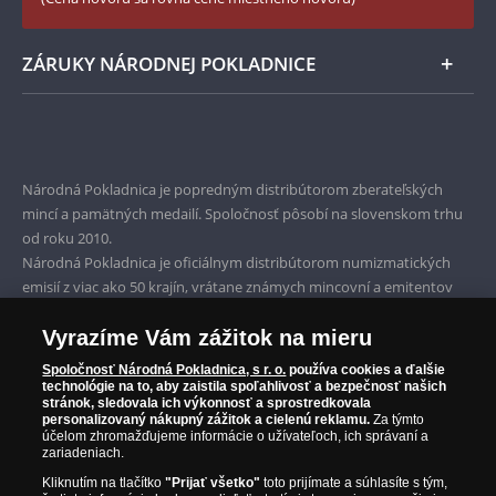
ZÁRUKY NÁRODNEJ POKLADNICE
Bezpečné nákupy
Prvotriedny servis
Národná Pokladnica je popredným distribútorom zberateľských
Garancia najvyššej kvality
mincí a pamätných medailí. Spoločnosť pôsobí na slovenskom trhu
od roku 2010.
Iba originálne produkty
Národná Pokladnica je oficiálnym distribútorom numizmatických
emisií z viac ako 50 krajín, vrátane známych mincovní a emitentov
ako je Britská kráľovská mincovňa, Kráľovská kanadská mincovňa,
Parížska mincovňa, Nórska mincovňa, Fínska mincovňa alebo
Vyrazíme Vám zážitok na mieru
Austrálska mincovňa Perth. Spoločnosť svojim zákazníkom a
Spoločnosť Národná Pokladnica, s r. o.
používa cookies a ďalšie
zberateľom garantuje, že všetky produkty sú v originálnej a v
technológie na to, aby zaistila spoľahlivosť a bezpečnosť našich
stránok, sledovala ich výkonnosť a sprostredkovala
prvotriednej kvalite, čo je doložené aj priloženým Certifikátom
personalizovaný nákupný zážitok a cielenú reklamu.
Za týmto
autentickosti.
účelom zhromažďujeme informácie o užívateľoch, ich správaní a
zariadeniach.
Kliknutím na tlačítko
"Prijať všetko"
toto prijímate a súhlasíte s tým,