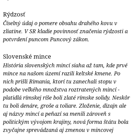
Rýdzosť
Číselný údaj o pomere obsahu drahého kovu v
zliatine. V SR kladie povinnosť značenia rýdzosti a
potvrdení puncom Puncový zákon.
Slovenské mince
História slovenských mincí siaha až tam, kde prvé
mince na našom území razili keltské kmene. Po
nich prišli Rimania, ktorí tu zanechali stopu v
podobe veľkého množstva roztratených mincí -
platidlá rímskej ríše boli zlaté rímske solidy. Neskôr
tu boli denáre, groše a toliare. Zloženie, dizajn ale
aj názvy mincí a peňazí sa menili zároveň s
politickým vývojom krajiny, nová forma štátu bola
zvyčajne sprevádzaná aj zmenou v mincovej