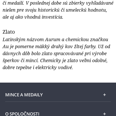
či medailí. V poslednej dobe sú zbierky vyhľadávané
nielen pre svoju historickú či umeleckú hodnotu,
ale aj ako vhodná investícia.
Zlato
Latinským názvom Aurum a chemickou značkou
Au je pomerne mäkký drahý kov žltej farby. Už od
dávnych dôb bolo zlato spracovávané pri výrobe
šperkov či mincí. Chemicky je zlato veľmi odolné,
dobre tepelne i elektricky vodivé.
MINCE A MEDAILY
Len v Národnej Pokladnici
O SPOLOČNOSTI