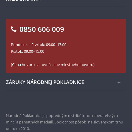
Ako objednať
Ako Vám môžeme pomôcť?
100. výročie vzniku Česko-Slovenska
Otázky a odpovede
Kontakt pre médiá
Blog Pokladnica mincí
Vrátenie tovaru - formulár
0850 606 009
Facebook Národnej Pokladnice
Slovník základných pojmov
Instagram Národnej Pokladnice
Pondelok – štvrtok: 09:00–17:00
Numizmatické novinky
YouTube Národnej Pokladnice
Piatok: 09:00–15:00
Zásady používania súborov cookie
(Cena hovoru sa rovná cene miestneho hovoru)
ZÁRUKY NÁRODNEJ POKLADNICE
Bezpečné nákupy
Prvotriedny servis
Národná Pokladnica je popredným distribútorom zberateľských
Garancia najvyššej kvality
mincí a pamätných medailí. Spoločnosť pôsobí na slovenskom trhu
od roku 2010.