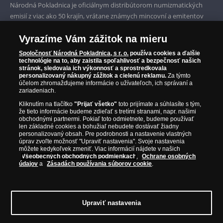
Iba originálne produkty
Národná Pokladnica je oficiálnym distribútorom numizmatických
emisií z viac ako 50 krajín, vrátane známych mincovní a emitentov
ako je Britská kráľovská mincovňa, Kráľovská kanadská mincovňa,
Parížska mincovňa, Nórska mincovňa, Fínska mincovňa alebo
Vyrazíme Vám zážitok na mieru
Austrálska mincovňa Perth. Spoločnosť svojim zákazníkom a
Spoločnosť Národná Pokladnica, s r. o.
používa cookies a ďalšie
zberateľom garantuje, že všetky produkty sú v originálnej a v
technológie na to, aby zaistila spoľahlivosť a bezpečnosť našich
stránok, sledovala ich výkonnosť a sprostredkovala
prvotriednej kvalite, čo je doložené aj priloženým Certifikátom
personalizovaný nákupný zážitok a cielenú reklamu.
Za týmto
autentickosti.
účelom zhromažďujeme informácie o užívateľoch, ich správaní a
zariadeniach.
Kliknutím na tlačítko
"Prijať všetko"
toto prijímate a súhlasíte s tým,
že tieto informácie budeme zdieľať s tretími stranami, napr. našimi
obchodnými partnermi. Pokiaľ toto odmietnete, budeme používať
len základné cookies a bohužiaľ nebudete dostávať žiadny
personalizovaný obsah. Pre podrobnosti a nastavenie vlastných
úprav zvoľte možnosť "Upraviť nastavenia". Svoje nastavenia
môžete kedykoľvek zmeniť. Viac informácií nájdete v našich
Všeobecných obchodných podmienkach
,
Ochrane osobných
údajov
a
Zásadách používania súborov cookie
.
Upraviť nastavenia
© Copyright 2026 - Národná Pokladnica, s. r. o.; Námestie Mateja
Korvína 1, Bratislava 811 07, Tel.: 0850 606 009
E-mail: