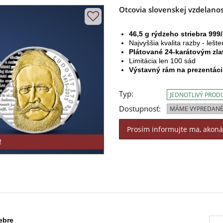
Otcovia slovenskej vzdelanos
46,5 g rýdzeho striebra 999
Najvyššia kvalita razby - lešte
Plátované 24-karátovým zl
Limitácia len 100 sád
Výstavný rám na prezentáci
Typ:
JEDNOTLIVÝ PROD
Dostupnosť:
MÁME VYPREDANÉ
Prosím informujte ma, akon
!
ebre