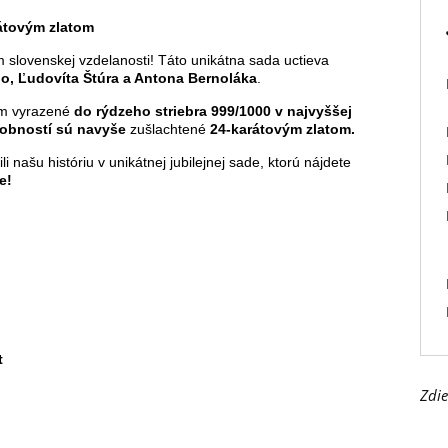
rátovým zlatom
slovenskej vzdelanosti! Táto unikátna sada uctieva
 Ľudovíta Štúra a Antona Bernoláka
.
nom vyrazené
do rýdzeho striebra 999/1000
v najvyššej
osobností sú navyše
zušlachtené
24-karátovým zlatom.
li našu históriu v unikátnej jubilejnej sade, ktorú nájdete
e!
t
Zdie