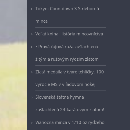
Tokyo: Countdown 3 Strieborná
minca
Veľká kniha História mincovníctva
• Pravá čajová ruža zušľachtená
žltým a ružovým rýdzim zlatom
Zlatá medaila v tvare tehličky, 100
výročie MS v v ľadovom hokeji
Slovenská štátna hymna
zušľachtená 24-karátovým zlatom!
Vianočná minca v 1/10 oz rýdzeho