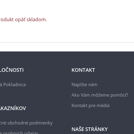
rodukt opäť skladom.
LOČNOSTI
KONTAKT
á Pokladnica
Napíšte nám
Ako Vám môžeme pomôcť?
Kontakt pre médiá
ÁKAZNÍKOV
cné obchodné podmienky
NAŠE STRÁNKY
a osobných údajov