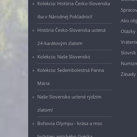
Kolekcia: História Česko-Slovenska
Spracov
iba v Národnej Pokladnici!
Ako ob
História Česko-Slovenska uctená
Otázky
Vráteni
24-karátovým zlatom
Slovník
Kolekcia: Naše Slovensko
Numizm
Kolekcia: Sedembolestná Panna
Zásady 
Mária
Naše Slovensko uctené rýdzim
zlatom!
Bohovia Olympu - krása a moc
božstiev antického Grécka