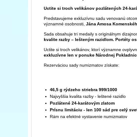
Uctite si troch velikánov pozlátených 24-ka
Predstavujeme exkluzívnu sadu venovanú otcom 
významné osobnosti,
Jána Amosa Komenského,
Sada obsahuje tri medaily s originálnym dizaj
kvalite razby – lešteným razidlom. Portéty 
Uctite si troch velikánov, ktorí významne ovplyvni
exkluzívne len v ponuke Národnej Pokladnic
Rezerváciou sady numizmatov získate:
46,5 g rýdzeho striebra 999/1000
Najvyššia kvalita razby - leštené razidlo
Pozlátené 24-karátovým zlatom
Prísnu limitáciu - len 100 sád pre celý sve
Rám na efektné vystavenie numizmatov