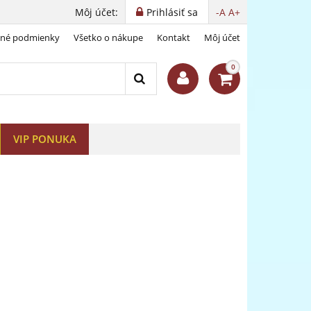
Môj účet:
Prihlásiť sa
-A
A+
dné podmienky
Všetko o nákupe
Kontakt
Môj účet
m striebre
0
VIP PONUKA