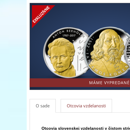
Pokladnica
a
-
medailí
predný
európsky
predajca
mincí
a
medailí
MÁME VYPREDANÉ
O sade
Otcovia vzdelanosti
Otcovia slovenskej vzdelanosti v čistom stri