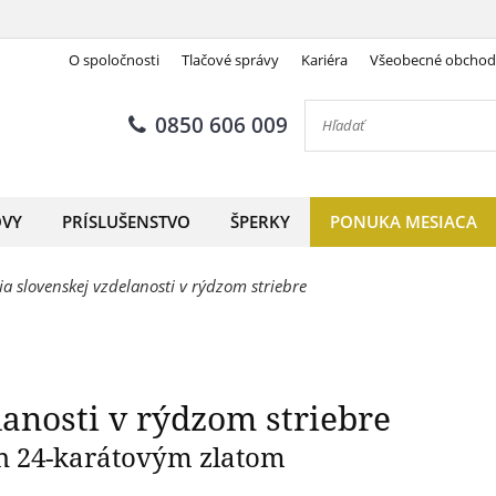
O spoločnosti
Tlačové správy
Kariéra
Všeobecné obcho
lovenskej vzdelanosti v rýdzo
0850 606 009
OVY
PRÍSLUŠENSTVO
ŠPERKY
PONUKA MESIACA
ia slovenskej vzdelanosti v rýdzom striebre
lanosti v rýdzom striebre
ch 24-karátovým zlatom