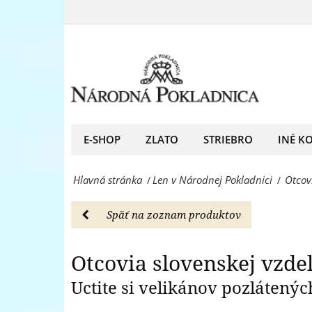
Otcovia
-
slovenskej
Otcovia s
Len
vzdelanosti
v
v
Národnej
rýdzom
Pokladnici
striebre
E-SHOP
ZLATO
STRIEBRO
INÉ K
-
-
Národná
Hlavná stránka
Len v Národnej Pokladnici
Otcov
/
/
Len
Pokladnica
v
-
Späť na zoznam produktov
Národnej
predný
Pokladnici
Otcovia slovenskej vzde
európsky
-
Uctite si velikánov pozlátený
predajca
Národná
mincí