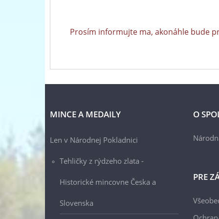
Prosím informujte ma, akonáhle bude p
MINCE A MEDAILY
O SPO
Národn
Len v Národnej Pokladnici
Tehličky z rýdzeho zlata -
PRE Z
Historické mincovne Česka a
Všeobe
Slovenska
Ochran