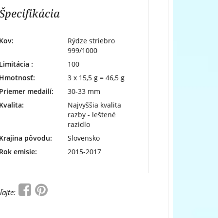
Špecifikácia
Kov:
Rýdze striebro
999/1000
Limitácia :
100
Hmotnosť:
3 x 15,5 g = 46,5 g
Priemer medailí:
30-33 mm
Kvalita:
Najvyššia kvalita
razby - leštené
razidlo
Krajina pôvodu:
Slovensko
Rok emisie:
2015-2017
ľajte: