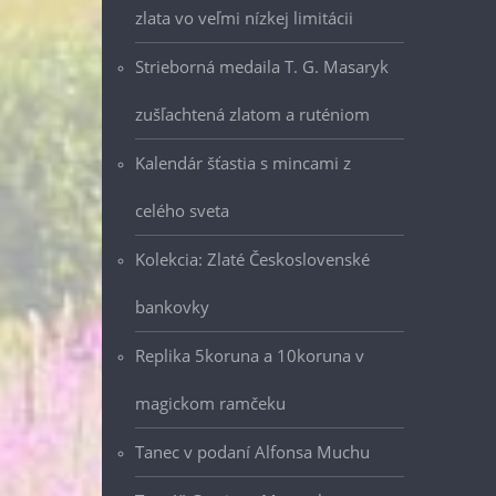
zlata vo veľmi nízkej limitácii
Strieborná medaila T. G. Masaryk
zušľachtená zlatom a ruténiom
Kalendár šťastia s mincami z
celého sveta
Kolekcia: Zlaté Československé
bankovky
Replika 5koruna a 10koruna v
magickom ramčeku
Tanec v podaní Alfonsa Muchu