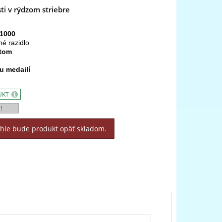
ti v rýdzom striebre
/1000
né razidlo
atom
u medailí
UKT
!
áhle bude produkt opäť skladom.