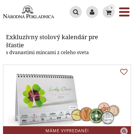
0
Exkluzívny stolový kalendár pre
šťastie
Exkluzívny stolový kalendár pre
šťastie
s dvanastimi mincami z celeho sveta
MÁME VYPREDANÉ!