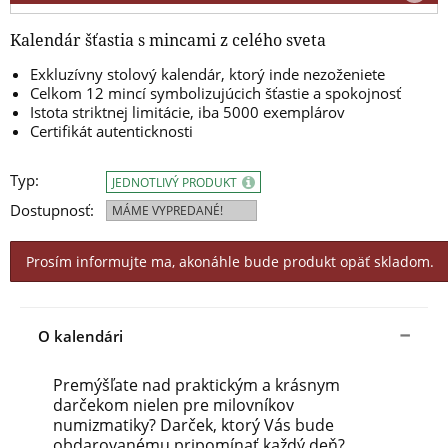
Kalendár šťastia s mincami z celého sveta
Exkluzívny stolový kalendár, ktorý inde nezoženiete
Celkom 12 mincí symbolizujúcich šťastie a spokojnosť
I
stota striktn
ej
limitácie, iba 5000 exemplárov
Certifikát autenticknosti
Typ:
JEDNOTLIVÝ PRODUKT
Dostupnosť:
MÁME VYPREDANÉ!
Prosím informujte ma, akonáhle bude produkt opäť skladom.
O kalendári
Premýšľate nad praktickým a krásnym
darčekom nielen pre milovníkov
numizmatiky? Darček, ktorý Vás bude
obdarovanému pripomínať každý deň?