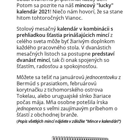
Potom sa pozrite na náš
mincový "lucky"
kalendár 2021
! Niečo nám hovorí, že sa stane
hitom tohtoročných Vianoc.
Stolový mesačný
kalendár v kombinácii s
prehliadkou šťastia prinášajúcich mincí
z
celého sveta môže byť žiarivým doplnkom
každého pracovného stola. V dvanástich
mesačných listoch sa postupne
predstaví
dvanásť mincí
, tak či onak spojených so
šťastím, radosťou a spokojnosťou.
Môžete sa tešiť na januárovú
jednocentovku
z
Bermúd s prasiatkom, februárovú
korytnačku z tichomorského ostrova
Tokelau, alebo uruguajské slnko žiariace
počas mája. Mňa osobne potešila írska
jednopenca
s veľmi zaujímavým príbehom o
šťastí z obchodnej branže.
(
Popis všetkých mincí nájdete v záložke "Mince v kalendári")