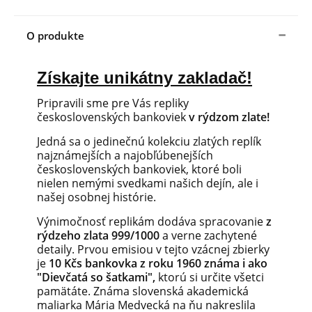
O produkte
Získajte unikátny zakladač!
Pripravili sme pre Vás repliky
československých bankoviek
v rýdzom zlate!
Jedná sa o jedinečnú kolekciu zlatých replík
najznámejších a najobľúbenejších
československých bankoviek, ktoré boli
nielen nemými svedkami našich dejín, ale i
našej osobnej histórie.
Výnimočnosť replikám dodáva spracovanie
z
rýdzeho zlata 999/1000
a verne zachytené
detaily. Prvou emisiou v tejto vzácnej zbierky
je
10 Kčs bankovka z roku 1960 známa i ako
"Dievčatá so šatkami",
ktorú si určite všetci
pamätáte. Známa slovenská akademická
maliarka Mária Medvecká na ňu nakreslila