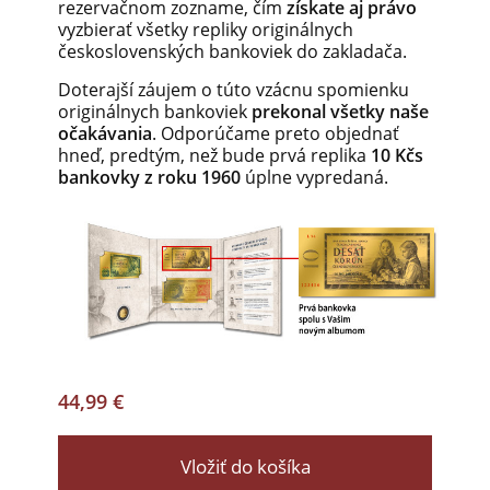
rezervačnom zozname, čím
získate aj právo
vyzbierať všetky repliky originálnych
československých bankoviek do zakladača.
Doterajší záujem o túto vzácnu spomienku
originálnych bankoviek
prekonal všetky naše
očakávania
. Odporúčame preto objednať
hneď, predtým, než bude prvá replika
10 Kčs
bankovky z roku 1960
úplne vypredaná.
44,99 €
Vložiť do košíka