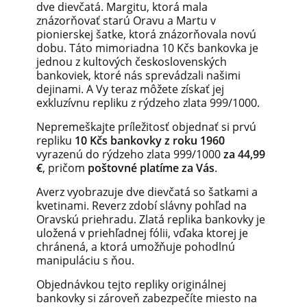
dve dievčatá. Margitu, ktorá mala
znázorňovať starú Oravu a Martu v
pionierskej šatke, ktorá znázorňovala novú
dobu. Táto mimoriadna 10 Kčs bankovka je
jednou z kultových československých
bankoviek, ktoré nás sprevádzali našimi
dejinami. A Vy teraz môžete získať jej
exkluzívnu repliku z rýdzeho zlata 999/1000.
Nepremeškajte príležitosť objednať si prvú
repliku
10 Kčs bankovky z roku 1960
vyrazenú do rýdzeho zlata 999/1000
za 44,99
€
, pričom
poštovné platíme za Vás
.
Averz vyobrazuje dve dievčatá so šatkami a
kvetinami. Reverz zdobí slávny pohľad na
Oravskú priehradu. Zlatá replika bankovky je
uložená v priehľadnej fólii, vďaka ktorej je
chránená, a ktorá umožňuje pohodlnú
manipuláciu s ňou.
Objednávkou tejto repliky originálnej
bankovky si zároveň zabezpečíte miesto na