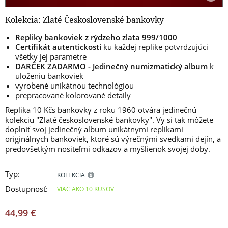
Kolekcia: Zlaté Československé bankovky
Repliky bankoviek z rýdzeho zlata 999/1000
Certifikát autentickosti
ku každej replike potvrdzujúci
všetky jej parametre
DARČEK ZADARMO - Jedinečný numizmatický album
k
uloženiu bankoviek
vyrobené unikátnou technológiou
prepracované kolorované detaily
Replika 10 Kčs bankovky z roku 1960 otvára jedinečnú
kolekciu "Zlaté československé bankovky". Vy si tak môžete
doplniť svoj jedinečný album
unikátnymi replikami
originálnych bankoviek
, ktoré sú výrečnými svedkami dejín, a
predovšetkým nositeľmi odkazov a myšlienok svojej doby.
Typ:
KOLEKCIA
Dostupnosť:
VIAC AKO 10 KUSOV
44,99 €