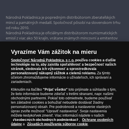
Diana - anglická ruža 1/25 crown Zlatá minca 2021
Bezpečné nákupy
ponuky s dodatkom alebo odchýlkou v zmysle
ustanovenia § 44 ods. 2 zákona č. 40/1964 Zb.
Prvotriedny servis
60 rokov vesmírneho cestovania Dve titánové mince,
Občianskeho zákonníka v znení neskorších
Národná Pokladnica je popredným distribútorom zberateľských
predpisov. Všeobecné obchodné podmienky
mincí a pamätných medailí. Spoločnosť pôsobí na slovenskom trhu
Garancia najvyššej kvality
Národnej Pokladnice s.r.o. nájdete na
2021
Replika
10 Kčs bankovky z roku 1960
je prvou z
od roku 2010.
Národná Pokladnica je oficiálnym distribútorom numizmatických
www.narodnapokladnica.sk
.
kolekcie replík originálnych bankoviek ktorými sa
Iba originálne produkty
emisií z viac ako 50 krajín, vrátane známych mincovní a emitentov
v skutočnosti platilo počas trvania Česko-
Výročná medaila z 1 kg rýdzeho striebra
ako je Britská kráľovská mincovňa, Kráľovská kanadská mincovňa,
Národná Pokladnica pôsobí plne v súlade so
Slovenska. Všetky repliky sú vyrazené do rýdzeho
Parížska mincovňa, Nórska mincovňa, Fínska mincovňa alebo
všetkými predpismi pre predaj tovaru na diaľku.
zlata 999/1000 vyrobené unikátnou technológiou
Vyrazíme Vám zážitok na mieru
Zlatá minca šťastie v tvare tehličky 2019
Austrálska mincovňa Perth. Spoločnosť svojim zákazníkom a
Pokiaľ si chcete tovar objednať, musíte byť starší ako
s prepracovanými kolorovanými detailami.
zberateľom garantuje, že všetky produkty sú v originálnej a v
18 rokov. Predmetom Vašej objednávky je výhradne
Spoločnosť Národná Pokladnica, s r. o.
používa cookies a ďalšie
prvotriednej kvalite, čo je doložené aj priloženým Certifikátom
technológie na to, aby zaistila spoľahlivosť a bezpečnosť našich
Tokyo: Countdown 3 Strieborná minca
tu ponúkaný tovar. Tovar expedujeme najneskôr do
Nepodstupujete žiadne riziko
, zbieranie môžete
autentickosti.
stránok, sledovala ich výkonnosť a sprostredkovala
30 dní po prijatí objednávky. Produkt bude odoslaný
kedykoľvek ukončiť. Dokonca môžete každú
personalizovaný nákupný zážitok a cielenú reklamu.
Za týmto
v dokonalom novom stave, pokiaľ nie je uvedené inak
účelom zhromažďujeme informácie o užívateľoch, ich správaní a
bankovku vrátiť do 14 dní od jej prijatia, pričom
Veľká kniha História mincovníctva
zariadeniach.
(napr. historické či použité vzácne mince). Každú
Vám Národná Pokladnica vráti nákupnú cenu
zásielku nám môžete prostredníctvom Slovenskej
bankovky
Kliknutím na tlačítko
"Prijať všetko"
toto prijímate a súhlasíte s tým,
• Pravá čajová ruža zušľachtená žltým a ružovým rýdzim
že tieto informácie budeme zdieľať s tretími stranami, napr. našimi
pošty a.s. zaslať späť. V prípade vrátenia už
obchodnými partnermi. Pokiaľ toto odmietnete, budeme používať
uhradenej zásielky Vám vrátime uhradenú
len základné cookies a bohužiaľ nebudete dostávať žiadny
zlatom
fakturovanú čiastku v priebehu 30 dní. Reklamácie
personalizovaný obsah. Pre podrobnosti a nastavenie vlastných
úprav zvoľte možnosť "Upraviť nastavenia". Svoje nastavenia
môžete podať písomne na adresu predávajúceho,
Zlatá medaila v tvare tehličky, 100 výročie MS v v
môžete kedykoľvek zmeniť. Viac informácií nájdete v našich
emailom alebo telefonicky na zákazníckej linke.
Všeobecných obchodných podmienkach
,
Ochrane osobných
Postup riešenia pri reklamácii je popísaný na
údajov
a
Zásadách používania súborov cookie
.
ľadovom hokeji