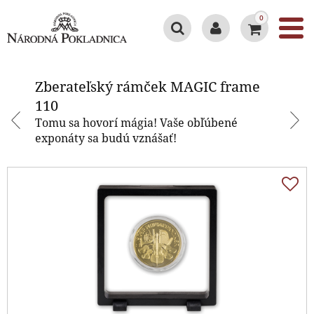
0
Zberateľský rámček MAGIC frame
110
Zberateľský rámček MAGIC frame
110
Tomu sa hovorí mágia! Vaše obľúbené
exponáty sa budú vznášať!