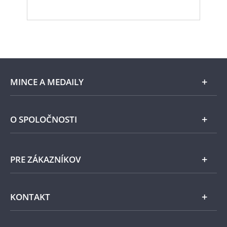
MINCE A MEDAILY
Len v Národnej Pokladnici
O SPOLOČNOSTI
Striebro
Národná Pokladnica
PRE ZÁKAZNÍKOV
Pamätné medaily
Emisie NBS
Všeobecné obchodné podmienky
KONTAKT
Príslušenstvo
Ochrana osobných údajov