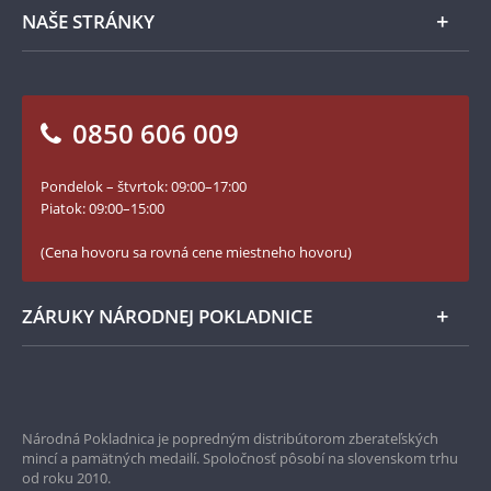
Spracovanie osobných údajov
Numizmatické novinky
Napíšte nám
NAŠE STRÁNKY
Ako objednať
Ako Vám môžeme pomôcť?
100. výročie vzniku Česko-Slovenska
Otázky a odpovede
Kontakt pre médiá
Blog Pokladnica mincí
Vrátenie tovaru - formulár
0850 606 009
Facebook Národnej Pokladnice
Slovník základných pojmov
Instagram Národnej Pokladnice
Pondelok – štvrtok: 09:00–17:00
Numizmatické novinky
YouTube Národnej Pokladnice
Piatok: 09:00–15:00
Zásady používania súborov cookie
(Cena hovoru sa rovná cene miestneho hovoru)
ZÁRUKY NÁRODNEJ POKLADNICE
Bezpečné nákupy
Prvotriedny servis
Národná Pokladnica je popredným distribútorom zberateľských
mincí a pamätných medailí. Spoločnosť pôsobí na slovenskom trhu
Garancia najvyššej kvality
od roku 2010.