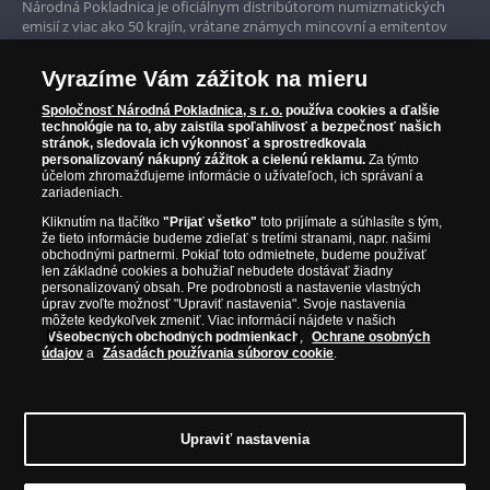
Národná Pokladnica je oficiálnym distribútorom numizmatických
Iba originálne produkty
emisií z viac ako 50 krajín, vrátane známych mincovní a emitentov
ako je Britská kráľovská mincovňa, Kráľovská kanadská mincovňa,
Parížska mincovňa, Nórska mincovňa, Fínska mincovňa alebo
Vyrazíme Vám zážitok na mieru
Austrálska mincovňa Perth. Spoločnosť svojim zákazníkom a
zberateľom garantuje, že všetky produkty sú v originálnej a v
Spoločnosť Národná Pokladnica, s r. o.
používa cookies a ďalšie
prvotriednej kvalite, čo je doložené aj priloženým Certifikátom
technológie na to, aby zaistila spoľahlivosť a bezpečnosť našich
autentickosti.
stránok, sledovala ich výkonnosť a sprostredkovala
personalizovaný nákupný zážitok a cielenú reklamu.
Za týmto
účelom zhromažďujeme informácie o užívateľoch, ich správaní a
zariadeniach.
Kliknutím na tlačítko
"Prijať všetko"
toto prijímate a súhlasíte s tým,
že tieto informácie budeme zdieľať s tretími stranami, napr. našimi
obchodnými partnermi. Pokiaľ toto odmietnete, budeme používať
len základné cookies a bohužiaľ nebudete dostávať žiadny
personalizovaný obsah. Pre podrobnosti a nastavenie vlastných
úprav zvoľte možnosť "Upraviť nastavenia". Svoje nastavenia
môžete kedykoľvek zmeniť. Viac informácií nájdete v našich
Všeobecných obchodných podmienkach
,
Ochrane osobných
údajov
a
Zásadách používania súborov cookie
.
© Copyright 2026 - Národná Pokladnica, s. r. o.; Námestie Mateja Korvína 1,
Bratislava 811 07, Tel.: 0850 606 009
E-mail: info@narodnapokladnica.sk,
Upraviť nastavenia
www.narodnapokladnica.sk; IČO: 45 480 206, DIČ: SK2023004302
Upraviť nastavenie súborov cookie môžete
kliknutím na tento
odkaz
.