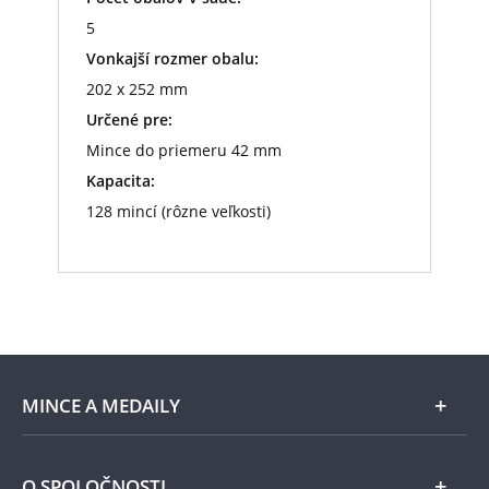
5
Vonkajší rozmer obalu:
202 x 252 mm
Určené pre:
Mince do priemeru 42 mm
Kapacita:
128 mincí (rôzne veľkosti)
MINCE A MEDAILY
Len v Národnej Pokladnici
O SPOLOČNOSTI