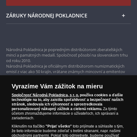
ZÁRUKY NÁRODNEJ POKLADNICE
Bezpečné nákupy
Prvotriedny servis
Národná Pokladnica je popredným distribútorom zberateľských
mincí a pamätných medailí. Spoločnosť pôsobí na slovenskom trhu
Garancia najvyššej kvality
od roku 2010.
Národná Pokladnica je oficiálnym distribútorom numizmatických
Iba originálne produkty
emisií z viac ako 50 krajín, vrátane známych mincovní a emitentov
ako je Britská kráľovská mincovňa, Kráľovská kanadská mincovňa,
Parížska mincovňa, Nórska mincovňa, Fínska mincovňa alebo
Vyrazíme Vám zážitok na mieru
Austrálska mincovňa Perth. Spoločnosť svojim zákazníkom a
zberateľom garantuje, že všetky produkty sú v originálnej a v
Spoločnosť Národná Pokladnica, s r. o.
používa cookies a ďalšie
prvotriednej kvalite, čo je doložené aj priloženým Certifikátom
technológie na to, aby zaistila spoľahlivosť a bezpečnosť našich
autentickosti.
stránok, sledovala ich výkonnosť a sprostredkovala
personalizovaný nákupný zážitok a cielenú reklamu.
Za týmto
účelom zhromažďujeme informácie o užívateľoch, ich správaní a
zariadeniach.
Kliknutím na tlačítko
"Prijať všetko"
toto prijímate a súhlasíte s tým,
že tieto informácie budeme zdieľať s tretími stranami, napr. našimi
obchodnými partnermi. Pokiaľ toto odmietnete, budeme používať