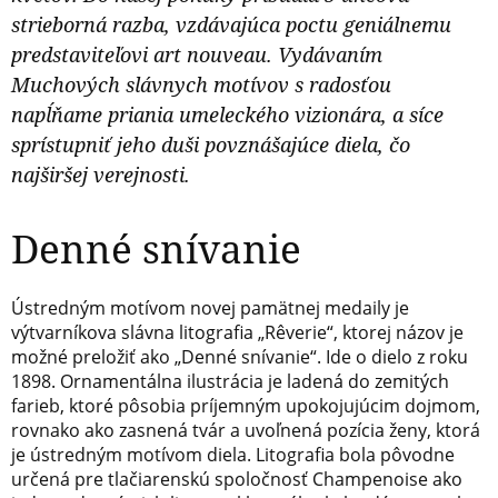
strieborná razba, vzdávajúca poctu geniálnemu
predstaviteľovi art nouveau. Vydávaním
Muchových slávnych motívov s radosťou
napĺňame priania umeleckého vizionára, a síce
sprístupniť jeho duši povznášajúce diela, čo
najširšej verejnosti.
Denné snívanie
Ústredným motívom novej pamätnej medaily je
výtvarníkova slávna litografia „Rêverie“, ktorej názov je
možné preložiť ako „Denné snívanie“. Ide o dielo z roku
1898. Ornamentálna ilustrácia je ladená do zemitých
farieb, ktoré pôsobia príjemným upokojujúcim dojmom,
rovnako ako zasnená tvár a uvoľnená pozícia ženy, ktorá
je ústredným motívom diela. Litografia bola pôvodne
určená pre tlačiarenskú spoločnosť Champenoise ako