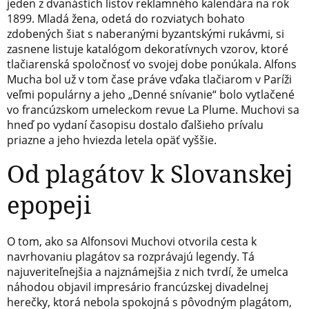
jeden z dvanástich listov reklamného kalendára na rok
1899. Mladá žena, odetá do rozviatych bohato
zdobených šiat s naberanými byzantskými rukávmi, si
zasnene listuje katalógom dekoratívnych vzorov, ktoré
tlačiarenská spoločnosť vo svojej dobe ponúkala. Alfons
Mucha bol už v tom čase práve vďaka tlačiarom v Paríži
veľmi populárny a jeho „Denné snívanie“ bolo vytlačené
vo francúzskom umeleckom revue La Plume. Muchovi sa
hneď po vydaní časopisu dostalo ďalšieho prívalu
priazne a jeho hviezda letela opäť vyššie.
Od plagátov k Slovanskej
epopeji
O tom, ako sa Alfonsovi Muchovi otvorila cesta k
navrhovaniu plagátov sa rozprávajú legendy. Tá
najuveriteľnejšia a najznámejšia z nich tvrdí, že umelca
náhodou objavil impresário francúzskej divadelnej
herečky, ktorá nebola spokojná s pôvodným plagátom,