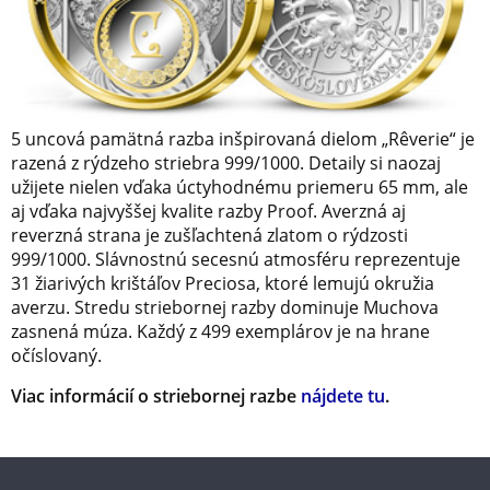
5 uncová pamätná razba inšpirovaná dielom „Rêverie“ je
razená z rýdzeho striebra 999/1000. Detaily si naozaj
užijete nielen vďaka úctyhodnému priemeru 65 mm, ale
aj vďaka najvyššej kvalite razby Proof. Averzná aj
reverzná strana je zušľachtená zlatom o rýdzosti
999/1000. Slávnostnú secesnú atmosféru reprezentuje
31 žiarivých krištáľov Preciosa, ktoré lemujú okružia
averzu. Stredu striebornej razby dominuje Muchova
zasnená múza. Každý z 499 exemplárov je na hrane
očíslovaný.
Viac informácií o striebornej razbe
nájdete tu
.