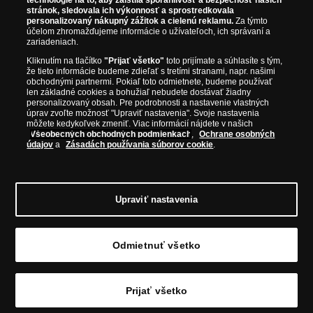
technológie na to, aby zaistila spoľahlivosť a bezpečnosť našich
stránok, sledovala ich výkonnosť a sprostredkovala
prvotriednej kvalite, čo je doložené aj priloženým Certifikátom
personalizovaný nákupný zážitok a cielenú reklamu.
Za týmto
autentickosti.
účelom zhromažďujeme informácie o užívateľoch, ich správaní a
zariadeniach.
Kliknutím na tlačítko
"Prijať všetko"
toto prijímate a súhlasíte s tým,
že tieto informácie budeme zdieľať s tretími stranami, napr. našimi
obchodnými partnermi. Pokiaľ toto odmietnete, budeme používať
len základné cookies a bohužiaľ nebudete dostávať žiadny
personalizovaný obsah. Pre podrobnosti a nastavenie vlastných
úprav zvoľte možnosť "Upraviť nastavenia". Svoje nastavenia
môžete kedykoľvek zmeniť. Viac informácií nájdete v našich
Všeobecných obchodných podmienkach
,
Ochrane osobných
údajov
a
Zásadách používania súborov cookie
.
Upraviť nastavenia
© Copyright 2026 - Národná Pokladnica, s. r. o.; Námestie Mateja
Korvína 1, Bratislava 811 07, Tel.: 0850 606 009
E-mail:
info@narodnapokladnica.sk, www.narodnapokladnica.sk; IČO: 45 480
Odmietnuť všetko
206, DIČ: SK2023004302
Upraviť nastavenie súborov cookie môžete
kliknutím na
tento odkaz
.
Prijať všetko