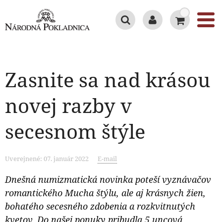
Zasnite sa nad krásou
novej razby v
secesnom štýle
Uverejnené: 07. január 2022
E-mail
Dnešná numizmatická novinka poteší vyznávačov
romantického Mucha štýlu, ale aj krásnych žien,
bohatého secesného zdobenia a rozkvitnutých
kvetov. Do našej ponuky pribudla 5 uncová