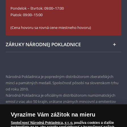
Instagram Národnej Pokladnice
Pondelok – štvrtok: 09:00–17:00
Numizmatické novinky
YouTube Národnej Pokladnice
Piatok: 09:00–15:00
Zásady používania súborov cookie
(Cena hovoru sa rovná cene miestneho hovoru)
ZÁRUKY NÁRODNEJ POKLADNICE
Bezpečné nákupy
Prvotriedny servis
Národná Pokladnica je popredným distribútorom zberateľských
Garancia najvyššej kvality
mincí a pamätných medailí. Spoločnosť pôsobí na slovenskom trhu
od roku 2010.
Iba originálne produkty
Národná Pokladnica je oficiálnym distribútorom numizmatických
emisií z viac ako 50 krajín, vrátane známych mincovní a emitentov
ako je Britská kráľovská mincovňa, Kráľovská kanadská mincovňa,
Vyrazíme Vám zážitok na mieru
Parížska mincovňa, Nórska mincovňa, Fínska mincovňa alebo
Austrálska mincovňa Perth. Spoločnosť svojim zákazníkom a
Spoločnosť Národná Pokladnica, s r. o.
používa cookies a ďalšie
zberateľom garantuje, že všetky produkty sú v originálnej a v