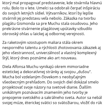
ktorý mal propagovať predstavenie, kde stvárnila hlavnú
rolu. Bolo to v lete. Umelci sa odobrali čerpať inšpiráciu
do svojich letných sídiel. Výtvarníkov, ktorí by lepšie
stvárnili jej predstavu veľa nebolo. Zákazka na tvorbu
plagátu Gismonda sa pre Muchu stala osudovou. Jeho
prekrásne stvárnenie plagátovej upútavky vzbudilo
obrovský ohlas u laickej aj odbornej verejnosti.
Za raketovým vzostupom maliara stála okrem
nesporného talentu a rýchlosti zhotovovania zákaziek aj
jeho všestrannosť, univerzálnosť a vlastný komplexný
štýl, ktorý dnes poznáme ako art nouveau.
Diela Alfonsa Muchu vynikajú okrem mimoriadne
estetickej a dekoratívnej stránky aj svojou „dušou“.
Mucha bol vzdelaným človekom s neobyčajným
všeobecným prehľadom. Do svojich diel dokázal smelo
projektovať svoje názory na svetové dianie. Ďalším
unikátnym poznávacím znamením jeho tvorby je
prepojenie svetského a sakrálneho sveta. Autor sa nebál
svojej múze, éterickej svätici so svätožiarou, vložiť do rúk