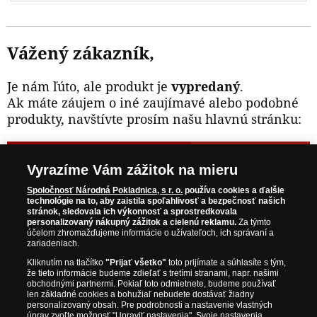
Vážený zákazník,
Je nám ľúto, ale produkt je
vypredaný
.
Ak máte záujem o iné zaujímavé alebo podobné
produkty, navštívte prosím našu hlavnú stránku:
NAVŠTÍVTE ZAUJÍMAVÉ PRODUKTY NA
Vyrazíme Vám zážitok na mieru
WWW.NARODNAPOKLADNICA.SK
Spoločnosť Národná Pokladnica, s r. o.
používa cookies a ďalšie
technológie na to, aby zaistila spoľahlivosť a bezpečnosť našich
stránok, sledovala ich výkonnosť a sprostredkovala
Prosím informujte ma, akonáhle bude produkt opäť
personalizovaný nákupný zážitok a cielenú reklamu.
Za týmto
skladom.
účelom zhromažďujeme informácie o užívateľoch, ich správaní a
zariadeniach.
Kliknutím na tlačítko
"Prijať všetko"
toto prijímate a súhlasíte s tým,
že tieto informácie budeme zdieľať s tretími stranami, napr. našimi
obchodnými partnermi. Pokiaľ toto odmietnete, budeme používať
NAŠE ZÁRUKY
len základné cookies a bohužiaľ nebudete dostávať žiadny
personalizovaný obsah. Pre podrobnosti a nastavenie vlastných
úprav zvoľte možnosť "Upraviť nastavenia". Svoje nastavenia