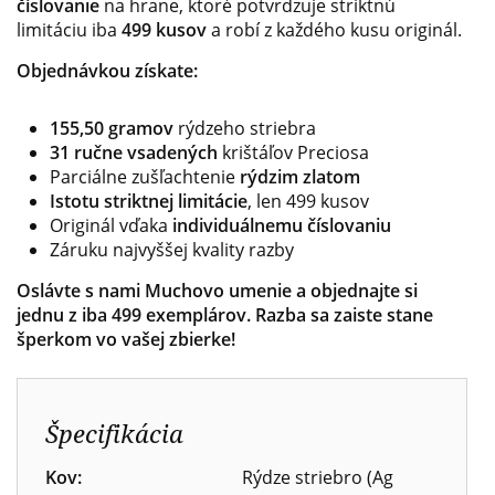
číslovanie
na hrane, ktoré potvrdzuje striktnú
limitáciu iba
499 kusov
a robí z každého kusu originál.
Objednávkou získate:
155,50 gramov
rýdzeho striebra
31 ručne vsadených
krištáľov Preciosa
Parciálne zušľachtenie
rýdzim zlatom
Istotu striktnej limitácie
, len 499 kusov
Originál vďaka
individuálnemu číslovaniu
Záruku najvyššej kvality razby
Oslávte s nami Muchovo umenie a objednajte si
jednu z iba 499 exemplárov. Razba sa zaiste stane
šperkom vo vašej zbierke!
Špecifikácia
Kov:
Rýdze striebro (Ag