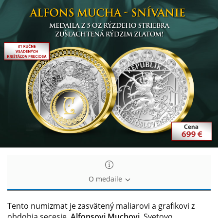
Snívanie
Snívanie
v
v
podaní
podaní
Alfonsa
Alfonsa
Muchu
Muchu
O medaile
Tento numizmat je zasvätený maliarovi a grafikovi z
obdobia secesie,
Alfonsovi Muchovi
. Svetovo