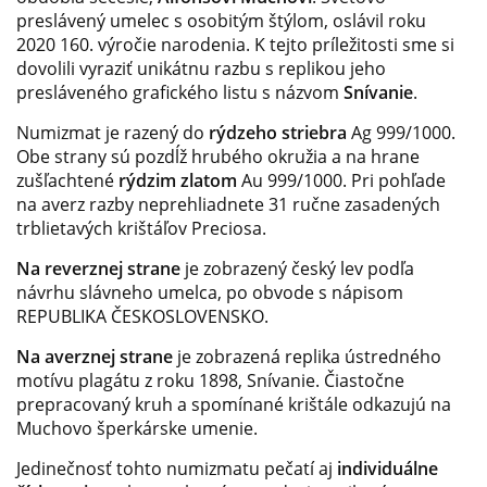
preslávený umelec s osobitým štýlom, oslávil roku
2020 160. výročie narodenia. K tejto príležitosti sme si
dovolili vyraziť unikátnu razbu s replikou jeho
presláveného grafického listu s názvom
Snívanie
.
Numizmat je razený do
rýdzeho striebra
Ag 999/1000.
Obe strany sú pozdĺž hrubého okružia a na hrane
zušľachtené
rýdzim zlatom
Au 999/1000. Pri pohľade
na averz razby neprehliadnete 31 ručne zasadených
trblietavých krištáľov Preciosa.
Na reverznej strane
je zobrazený český lev podľa
návrhu slávneho umelca, po obvode s nápisom
REPUBLIKA ČESKOSLOVENSKO.
Na averznej strane
je zobrazená replika ústredného
motívu plagátu z roku 1898, Snívanie. Čiastočne
prepracovaný kruh a spomínané krištále odkazujú na
Muchovo šperkárske umenie.
Jedinečnosť tohto numizmatu pečatí aj
individuálne