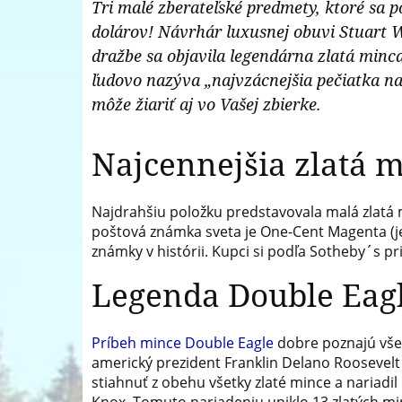
Tri malé zberateľské predmety, ktoré sa 
Pokladnica
dolárov! Návrhár luxusnej obuvi Stuart 
a
-
dražbe sa objavila legendárna zlatá min
medailí
ľudovo nazýva „najvzácnejšia pečiatka na
predný
môže žiariť aj vo Vašej zbierke.
európsky
predajca
Najcennejšia zlatá m
mincí
a
Najdrahšiu položku predstavovala malá zlatá m
poštová známka sveta je One-Cent Magenta (jed
medailí
známky v histórii. Kupci si podľa Sotheby´s pri
Legenda Double Eag
Príbeh mince Double Eagle
dobre poznajú všet
americký prezident Franklin Delano Roosevelt 
stiahnuť z obehu všetky zlaté mince a nariadil 