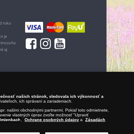
d roku
o je
 mincovňa
né aj
zpečnosť našich stránok, sledovala ich výkonnosť a
ateľoch, ich správaní a zariadeniach.
napr. našimi obchodnými partnermi. Pokiaľ toto odmietnete,
venie vlastných úprav zvoľte možnosť "Upraviť
dmienkach
,
Ochrane osobných údajov
a
Zásadách