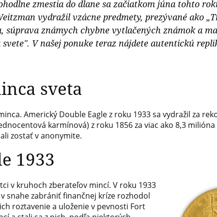
pohodlne zmestia do dlane sa začiatkom júna tohto ro
Weitzman vydražil vzácne predmety, prezývané ako „
ca, súprava známych chybne vytlačených známok a ma
 svete". V našej ponuke teraz nájdete autentickú repl
inca sveta
inca. Americký Double Eagle z roku 1933 sa vydražil za rek
nocentová karmínová) z roku 1856 za viac ako 8,3 milióna do
ali zostať v anonymite.
le 1933
ci v kruhoch zberateľov mincí. V roku 1933
v snahe zabrániť finančnej kríze rozhodol
ich roztavenie a uloženie v pevnosti Fort