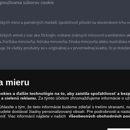
používania súborov cookie
ských mincí a pamätných medailí. Spoločnosť pôsobí na slovenskom trhu o
ckých emisií z viac ako 50 krajín, vrátane známych mincovní a emitentov ak
a, Parížska mincovňa, Nórska mincovňa, Fínska mincovňa alebo Austrálska
, že všetky produkty sú v originálnej a v prvotriednej kvalite, čo je dolože
a mieru
okies a ďalšie technológie na to, aby zaistila spoľahlivosť a be
a cielenú reklamu.
Za týmto účelom zhromažďujeme informácie o užív
súhlasíte s tým, že tieto informácie budeme zdieľať s tretími stranami, 
udete dostávať žiadny personalizovaný obsah. Pre podrobnosti a nasta
iť. Viac informácií nájdete v našich
Všeobecných obchodných po
Mateja Korvína 1, Bratislava 811 07, Tel.: 0850 606 009
ca.sk; IČO: 45 480 206, DIČ: SK2023004302