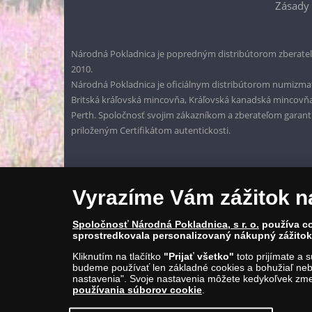
Zásady 
Národná Pokladnica je popredným distribútorom zberateľ
2010.
Národná Pokladnica je oficiálnym distribútorom numizmati
Britská kráľovská mincovňa, Kráľovská kanadská mincovň
Perth. Spoločnosť svojim zákazníkom a zberateľom garantuje
priloženým Certifikátom autentickosti.
Vyrazíme Vám zážitok n
Spoločnosť Národná Pokladnica, s r. o.
používa co
sprostredkovala personalizovaný nákupný zážitok 
Kliknutím na tlačítko
"Prijať všetko"
toto prijímate a 
budeme používať len základné cookies a bohužiaľ neb
nastavenia". Svoje nastavenia môžete kedykoľvek zmen
© Copyright 2026 - Národná Pokladnica, s. r. o.; Námestie 
používania súborov cookie
.
E-mail: info@narodnapokladnica.sk, www.narodnapokladni