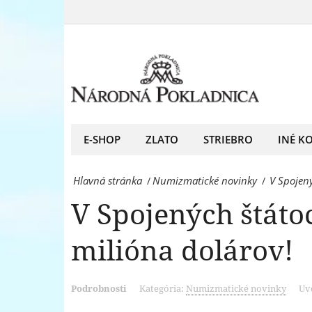
V
Eagle
Spojených
za
štátoch
18,9
vydražili
milióna
mincu
dolárov!
Double
E-SHOP
ZLATO
STRIEBRO
INÉ K
-
Eagle
Národná
Hlavná stránka
Numizmatické novinky
V Spojený
/
/
za
Pokladnica
V Spojených štáto
18,9
-
milióna
milióna dolárov!
predný
dolárov!
európsky
-
predajca
Podrobnosti
Kategória:
Numizmatické novinky
Uve
Národná
mincí