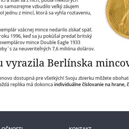
í a stali sa z nich, podľa niektorých
To samozrejme vzbudilo veľký záujem
l jednu z mincí, ktorá sa vyhla roztaveniu,
mplár vzácnej mince nedarilo získať späť.
roku 1996, keď sa ju pokúšal predať britský
z exemplárov mince Double Eagle 1933
heby´s za neuveriteľných 7,6 milióna dolárov.
u vyrazila Berlínska minco
 cenovo dostupná pre všetkých! Svoju zbierku môžete obohatiť
Každá replika má dokonca
individuálne číslovanie na hrane, 
LOČNOSTI
KONTAKT