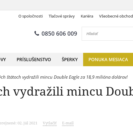
O spoločnosti
Tlačové správy
Kariéra
Všeobecné obcho
0850 606 009
OVY
PRÍSLUŠENSTVO
ŠPERKY
PONUKA MESIACA
ch štátoch vydražili mincu Double Eagle za 18,9 milióna dolárov!
ch vydražili mincu Doub
rejnené: 02. júl 2021
Vytlačiť
E-mail