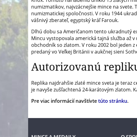
Knox. Tomuto nariadeniu uniklo 13 zlatých minc
numizmatikov, najvzácnejšie mince na svete. 
numizmatickej spoločnosti. V roku 1944 ukrado
vášnivý zberateľ, egyptský kráľ Farouk.
Dlhú dobu sa Američanom tento ukradnutý exe
Mincu vystopovala americká tajná služba až v 
obchodník so zlatom. V roku 2002 bol jeden 
predaný vo Veľkej Británii v aukčnej sieni Sot
Autorizovanú replik
Replika najdrahšie zlaté mince sveta je teraz
je navyše zušľachtená 24-karátovým zlatom. 
Pre viac informácií navštívte
túto stránku
.
MINCE A MEDAILY
O SPO