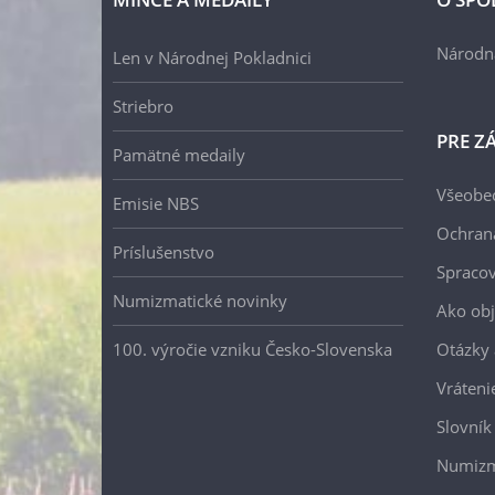
Národn
Len v Národnej Pokladnici
Striebro
PRE Z
Pamätné medaily
Všeobe
Emisie NBS
Ochran
Príslušenstvo
Spracov
Numizmatické novinky
Ako ob
100. výročie vzniku Česko-Slovenska
Otázky
Vráteni
Slovník
Numizm