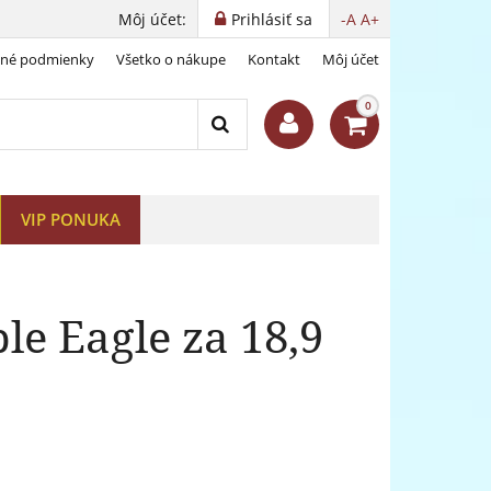
Môj účet:
Prihlásiť sa
-A
A+
dné podmienky
Všetko o nákupe
Kontakt
Môj účet
0
VIP PONUKA
le Eagle za 18,9