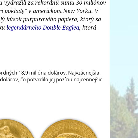
ku vydražili za rekordnú sumu 30 miliónov
Tri poklady" v americkom New Yorku. V
lý kúsok purpurového papiera, ktorý sa
iku
legendárneho Double Eaglea
, ktorá
ordných 18,9 milióna dolárov. Najvzácnejšia
lárov, čo potvrdilo jej pozíciu najcennejšie