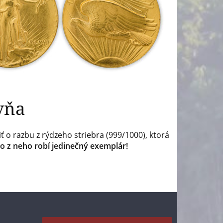
vňa
 o razbu z rýdzeho striebra (999/1000), ktorá
čo z neho robí jedinečný exemplár!