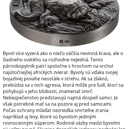
Byvol síce vyzerá ako o niečo väčšia nevinná krava, ale o
žiadneho svätého sa rozhodne nejedná. Tento
párnokopytník patrí spoločne s hrochom na vrchol
najútočnejšej afrických zvierat. Byvoly sú vďaka svojej
bojazlivej povahe neustále v strehu. Ak sa zľaknú,
prebúdza sa v nich agresia, ktorá môže pre ľudí, ktorí sa
pohybujú v jeho blízkosti, znamenať smrť.
Nebezpečenstvo predstavujú najmä dospelí samci. Je
však potrebné mať sa na pozore aj pred samicami.
Počas ochrany mláďat nezriedka smrteľne zrania
napríklad aj levy, ktoré sú byvolom jediným
rovnocenným súperom. Rodinné väzby medzi byvolmi