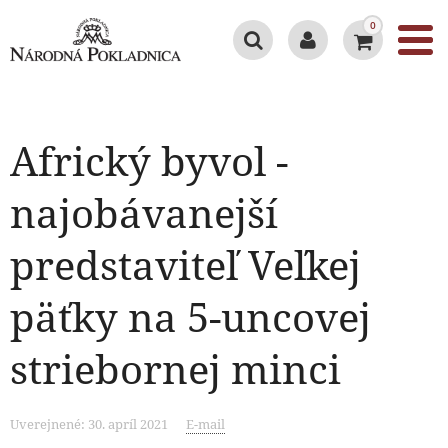
0
Africký byvol -
najobávanejší
predstaviteľ Veľkej
päťky na 5-uncovej
striebornej minci
Uverejnené: 30. apríl 2021
E-mail