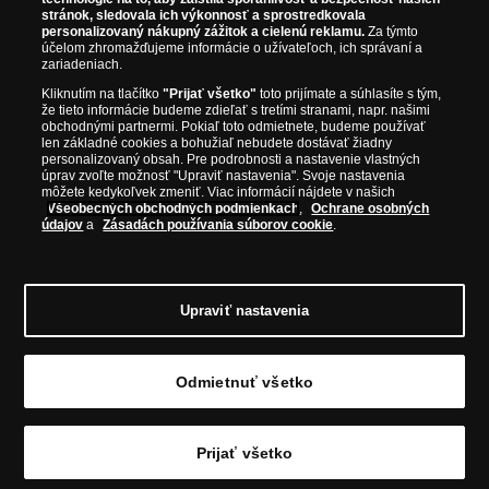
stránok, sledovala ich výkonnosť a sprostredkovala
prvotriednej kvalite, čo je doložené aj priloženým Certifikátom
personalizovaný nákupný zážitok a cielenú reklamu.
Za týmto
autentickosti.
účelom zhromažďujeme informácie o užívateľoch, ich správaní a
zariadeniach.
Kliknutím na tlačítko
"Prijať všetko"
toto prijímate a súhlasíte s tým,
že tieto informácie budeme zdieľať s tretími stranami, napr. našimi
obchodnými partnermi. Pokiaľ toto odmietnete, budeme používať
len základné cookies a bohužiaľ nebudete dostávať žiadny
personalizovaný obsah. Pre podrobnosti a nastavenie vlastných
úprav zvoľte možnosť "Upraviť nastavenia". Svoje nastavenia
môžete kedykoľvek zmeniť. Viac informácií nájdete v našich
Všeobecných obchodných podmienkach
,
Ochrane osobných
údajov
a
Zásadách používania súborov cookie
.
Upraviť nastavenia
© Copyright 2026 - Národná Pokladnica, s. r. o.; Námestie Mateja
Korvína 1, Bratislava 811 07, Tel.: 0850 606 009
E-mail:
info@narodnapokladnica.sk, www.narodnapokladnica.sk; IČO: 45 480
Odmietnuť všetko
206, DIČ: SK2023004302
Upraviť nastavenie súborov cookie môžete
kliknutím na
tento odkaz
.
Prijať všetko