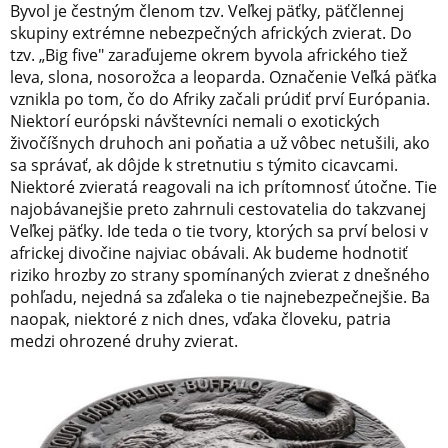
Byvol je čestným členom tzv. Veľkej päťky, päťčlennej
skupiny extrémne nebezpečných afrických zvierat. Do
tzv. „Big five" zaraďujeme okrem byvola afrického tiež
leva, slona, nosorožca a leoparda. Označenie Veľká päťka
vznikla po tom, čo do Afriky začali prúdiť prví Európania.
Niektorí európski návštevníci nemali o exotických
živočíšnych druhoch ani poňatia a už vôbec netušili, ako
sa správať, ak dôjde k stretnutiu s týmito cicavcami.
Niektoré zvieratá reagovali na ich prítomnosť útočne. Tie
najobávanejšie preto zahrnuli cestovatelia do takzvanej
Veľkej päťky. Ide teda o tie tvory, ktorých sa prví belosi v
africkej divočine najviac obávali. Ak budeme hodnotiť
riziko hrozby zo strany spomínaných zvierat z dnešného
pohľadu, nejedná sa zďaleka o tie najnebezpečnejšie. Ba
naopak, niektoré z nich dnes, vďaka človeku, patria
medzi ohrozené druhy zvierat.