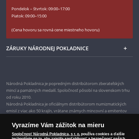
Instagram Národnej Pokladnice
Pondelok – štvrtok: 09:00–17:00
Numizmatické novinky
YouTube Národnej Pokladnice
Piatok: 09:00–15:00
Zásady používania súborov cookie
(Cena hovoru sa rovná cene miestneho hovoru)
ZÁRUKY NÁRODNEJ POKLADNICE
Bezpečné nákupy
Prvotriedny servis
Národná Pokladnica je popredným distribútorom zberateľských
Garancia najvyššej kvality
mincí a pamätných medailí. Spoločnosť pôsobí na slovenskom trhu
od roku 2010.
Iba originálne produkty
Národná Pokladnica je oficiálnym distribútorom numizmatických
emisií z viac ako 50 krajín, vrátane známych mincovní a emitentov
ako je Britská kráľovská mincovňa, Kráľovská kanadská mincovňa,
Parížska mincovňa, Nórska mincovňa, Fínska mincovňa alebo
Vyrazíme Vám zážitok na mieru
Austrálska mincovňa Perth. Spoločnosť svojim zákazníkom a
Spoločnosť Národná Pokladnica, s r. o.
používa cookies a ďalšie
zberateľom garantuje, že všetky produkty sú v originálnej a v
technológie na to, aby zaistila spoľahlivosť a bezpečnosť našich