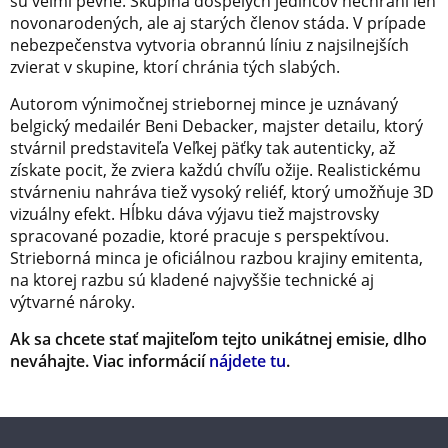
sú veľmi pevné. Skupina dospelých jedincov nechráni len
novonarodených, ale aj starých členov stáda. V prípade
nebezpečenstva vytvoria obrannú líniu z najsilnejších
zvierat v skupine, ktorí chránia tých slabých.
Autorom výnimočnej striebornej mince je uznávaný
belgický medailér Beni Debacker, majster detailu, ktorý
stvárnil predstaviteľa Veľkej päťky tak autenticky, až
získate pocit, že zviera každú chvíľu ožije. Realistickému
stvárneniu nahráva tiež vysoký reliéf, ktorý umožňuje 3D
vizuálny efekt. Hĺbku dáva výjavu tiež majstrovsky
spracované pozadie, ktoré pracuje s perspektívou.
Strieborná minca je oficiálnou razbou krajiny emitenta,
na ktorej razbu sú kladené najvyššie technické aj
výtvarné nároky.
Ak sa chcete stať majiteľom tejto unikátnej emisie, dlho
neváhajte. Viac informácií
nájdete tu
.