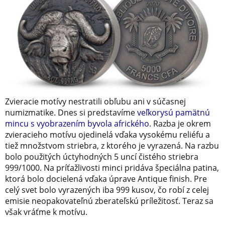
Zvieracie motívy nestratili obľubu ani v súčasnej
numizmatike. Dnes si predstavíme
veľkorysú pamätnú
mincu s vyobrazením byvola afrického
. Razba je okrem
zvieracieho motívu ojedinelá vďaka vysokému reliéfu a
tiež množstvom striebra, z ktorého je vyrazená. Na razbu
bolo použitých úctyhodných 5 uncí čistého striebra
999/1000. Na príťažlivosti minci pridáva špeciálna patina,
ktorá bolo docielená vďaka úprave Antique finish. Pre
celý svet bolo vyrazených iba 999 kusov, čo robí z celej
emisie neopakovateľnú zberateľskú príležitosť. Teraz sa
však vráťme k motívu.