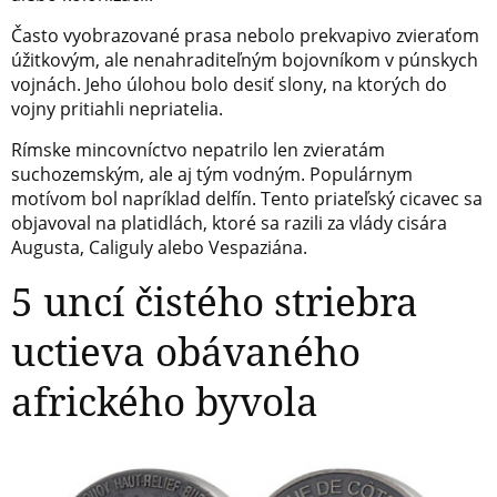
Často vyobrazované prasa nebolo prekvapivo zvieraťom
úžitkovým, ale nenahraditeľným bojovníkom v púnskych
vojnách. Jeho úlohou bolo desiť slony, na ktorých do
vojny pritiahli nepriatelia.
Rímske mincovníctvo nepatrilo len zvieratám
suchozemským, ale aj tým vodným. Populárnym
motívom bol napríklad delfín. Tento priateľský cicavec sa
objavoval na platidlách, ktoré sa razili za vlády cisára
Augusta, Caliguly alebo Vespaziána.
5 uncí čistého striebra
uctieva obávaného
afrického byvola