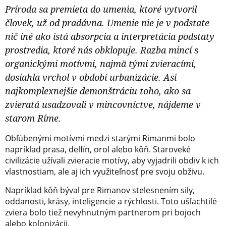
Príroda sa premieta do umenia, ktoré vytvoril
človek, už od pradávna. Umenie nie je v podstate
nič iné ako istá absorpcia a interpretácia podstaty
prostredia, ktoré nás obklopuje. Razba mincí s
organickými motívmi, najmä tými zvieracími,
dosiahla vrchol v období urbanizácie. Asi
najkomplexnejšie demonštráciu toho, ako sa
zvieratá usadzovali v mincovníctve, nájdeme v
starom Ríme.
Obľúbenými motívmi medzi starými Rimanmi bolo
napríklad prasa, delfín, orol alebo kôň. Staroveké
civilizácie užívali zvieracie motívy, aby vyjadrili obdiv k ich
vlastnostiam, ale aj ich využiteľnosť pre svoju obživu.
Napríklad kôň býval pre Rimanov stelesnením sily,
oddanosti, krásy, inteligencie a rýchlosti. Toto ušľachtilé
zviera bolo tiež nevyhnutným partnerom pri bojoch
alebo kolonizácii.