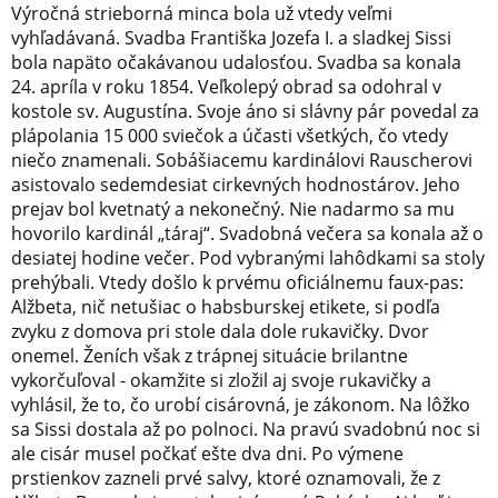
Výročná strieborná minca bola už vtedy veľmi
vyhľadávaná. Svadba Františka Jozefa I. a sladkej Sissi
bola napäto očakávanou udalosťou. Svadba sa konala
24. apríla v roku 1854. Veľkolepý obrad sa odohral v
kostole sv. Augustína. Svoje áno si slávny pár povedal za
plápolania 15 000 sviečok a účasti všetkých, čo vtedy
niečo znamenali. Sobášiacemu kardinálovi Rauscherovi
asistovalo sedemdesiat cirkevných hodnostárov. Jeho
prejav bol kvetnatý a nekonečný. Nie nadarmo sa mu
hovorilo kardinál „táraj“. Svadobná večera sa konala až o
desiatej hodine večer. Pod vybranými lahôdkami sa stoly
prehýbali. Vtedy došlo k prvému oficiálnemu faux-pas:
Alžbeta, nič netušiac o habsburskej etikete, si podľa
zvyku z domova pri stole dala dole rukavičky. Dvor
onemel. Ženích však z trápnej situácie brilantne
vykorčuľoval - okamžite si zložil aj svoje rukavičky a
vyhlásil, že to, čo urobí cisárovná, je zákonom. Na lôžko
sa Sissi dostala až po polnoci. Na pravú svadobnú noc si
ale cisár musel počkať ešte dva dni. Po výmene
prstienkov zazneli prvé salvy, ktoré oznamovali, že z