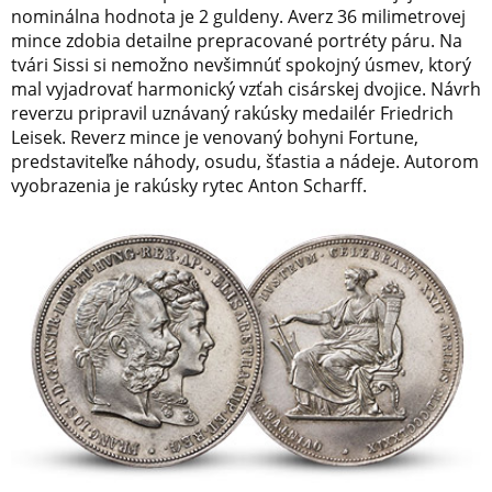
nominálna hodnota je 2 guldeny. Averz 36 milimetrovej
mince zdobia detailne prepracované portréty páru. Na
tvári Sissi si nemožno nevšimnúť spokojný úsmev, ktorý
mal vyjadrovať harmonický vzťah cisárskej dvojice. Návrh
reverzu pripravil uznávaný rakúsky medailér Friedrich
Leisek. Reverz mince je venovaný bohyni Fortune,
predstaviteľke náhody, osudu, šťastia a nádeje. Autorom
vyobrazenia je rakúsky rytec Anton Scharff.