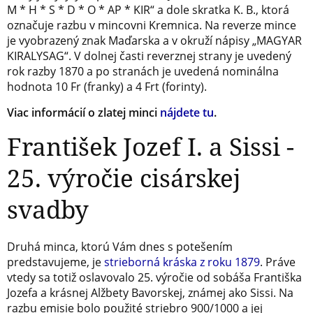
M * H * S * D * O * AP * KIR“ a dole skratka K. B., ktorá
označuje razbu v mincovni Kremnica. Na reverze mince
je vyobrazený znak Maďarska a v okruží nápisy „MAGYAR
KIRALYSAG“. V dolnej časti reverznej strany je uvedený
rok razby 1870 a po stranách je uvedená nominálna
hodnota 10 Fr (franky) a 4 Frt (forinty).
Viac informácií o zlatej minci
nájdete tu
.
František Jozef I. a Sissi -
25. výročie cisárskej
svadby
Druhá minca, ktorú Vám dnes s potešením
predstavujeme, je
strieborná kráska z roku 1879
. Práve
vtedy sa totiž oslavovalo 25. výročie od sobáša Františka
Jozefa a krásnej Alžbety Bavorskej, známej ako Sissi. Na
razbu emisie bolo použité striebro 900/1000 a jej