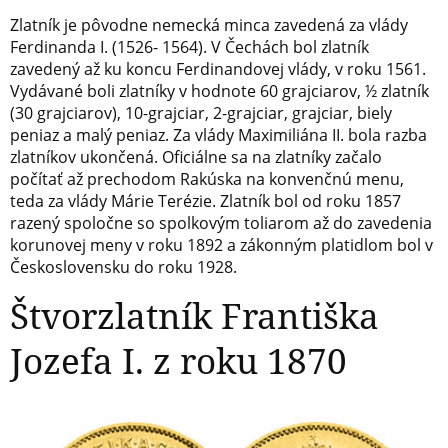
Zlatník je pôvodne nemecká minca zavedená za vlády
Ferdinanda I. (1526- 1564). V Čechách bol zlatník
zavedený až ku koncu Ferdinandovej vlády, v roku 1561.
Vydávané boli zlatníky v hodnote 60 grajciarov, ½ zlatník
(30 grajciarov), 10-grajciar, 2-grajciar, grajciar, biely
peniaz a malý peniaz. Za vlády Maximiliána II. bola razba
zlatníkov ukončená. Oficiálne sa na zlatníky začalo
počítať až prechodom Rakúska na konvenčnú menu,
teda za vlády Márie Terézie. Zlatník bol od roku 1857
razený spoločne so spolkovým toliarom až do zavedenia
korunovej meny v roku 1892 a zákonným platidlom bol v
Československu do roku 1928.
Štvorzlatník Františka
Jozefa I. z roku 1870