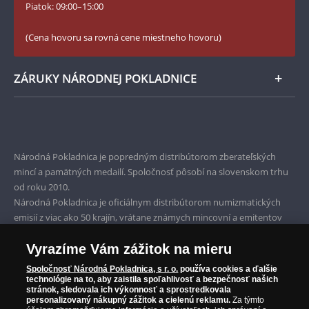
YouTube Národnej Pokladnice
Piatok: 09:00–15:00
Zásady používania súborov cookie
(Cena hovoru sa rovná cene miestneho hovoru)
ZÁRUKY NÁRODNEJ POKLADNICE
Bezpečné nákupy
Prvotriedny servis
Národná Pokladnica je popredným distribútorom zberateľských
Garancia najvyššej kvality
mincí a pamätných medailí. Spoločnosť pôsobí na slovenskom trhu
od roku 2010.
Iba originálne produkty
Národná Pokladnica je oficiálnym distribútorom numizmatických
emisií z viac ako 50 krajín, vrátane známych mincovní a emitentov
ako je Britská kráľovská mincovňa, Kráľovská kanadská mincovňa,
Parížska mincovňa, Nórska mincovňa, Fínska mincovňa alebo
Vyrazíme Vám zážitok na mieru
Austrálska mincovňa Perth. Spoločnosť svojim zákazníkom a
Spoločnosť Národná Pokladnica, s r. o.
používa cookies a ďalšie
zberateľom garantuje, že všetky produkty sú v originálnej a v
technológie na to, aby zaistila spoľahlivosť a bezpečnosť našich
stránok, sledovala ich výkonnosť a sprostredkovala
prvotriednej kvalite, čo je doložené aj priloženým Certifikátom
personalizovaný nákupný zážitok a cielenú reklamu.
Za týmto
autentickosti.