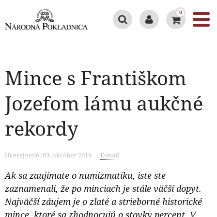
0
Mince s Františkom
Jozefom lámu aukčné
rekordy
Uverejnené: 03. október 2019
E-mail
Ak sa zaujímate o numizmatiku, iste ste
zaznamenali, že po minciach je stále väčší dopyt.
Najväčší záujem je o zlaté a strieborné historické
mince, ktoré sa zhodnocujú o stovky percent. V