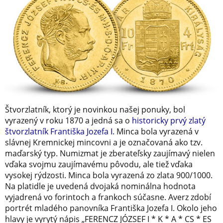
Štvorzlatník, ktorý je novinkou našej ponuky, bol
vyrazený v roku 1870 a jedná sa o
historicky prvý zlatý
štvorzlatník Františka Jozefa I.
Minca bola vyrazená v
slávnej Kremnickej mincovni a je označovaná ako tzv.
maďarský typ. Numizmat je zberateľsky zaujímavý nielen
vďaka svojmu zaujímavému pôvodu, ale tiež vďaka
vysokej rýdzosti. Minca bola vyrazená zo zlata 900/1000.
Na platidle je uvedená dvojaká nominálna hodnota
vyjadrená vo forintoch a frankoch súčasne. Averz zdobí
portrét mladého panovníka Františka Jozefa I. Okolo jeho
hlavy je vyrytý nápis „FERENCZ JÓZSEF I * K * A * CS * ES