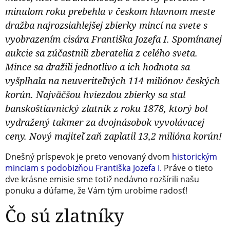
minulom roku prebehla v českom hlavnom meste
dražba najrozsiahlejšej zbierky mincí na svete s
vyobrazením cisára Františka Jozefa I. Spomínanej
aukcie sa zúčastnili zberatelia z celého sveta.
Mince sa dražili jednotlivo a ich hodnota sa
vyšplhala na neuveriteľných 114 miliónov českých
korún. Najväčšou hviezdou zbierky sa stal
banskoštiavnický zlatník z roku 1878, ktorý bol
vydražený takmer za dvojnásobok vyvolávacej
ceny. Nový majiteľ zaň zaplatil 13,2 milióna korún!
Dnešný príspevok je preto venovaný dvom
historickým
minciam s podobizňou Františka Jozefa I.
Práve o tieto
dve krásne emisie sme totiž nedávno rozšírili našu
ponuku a dúfame, že Vám tým urobíme radosť!
Čo sú zlatníky