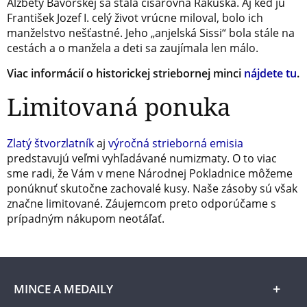
Alžbety Bavorskej sa stala cisárovná Rakúska. Aj keď ju
František Jozef I. celý život vrúcne miloval, bolo ich
manželstvo nešťastné. Jeho „anjelská Sissi“ bola stále na
cestách a o manžela a deti sa zaujímala len málo.
Viac informácií o historickej striebornej minci
nájdete tu
.
Limitovaná ponuka
Zlatý štvorzlatník
aj
výročná strieborná emisia
predstavujú veľmi vyhľadávané numizmaty. O to viac
sme radi, že Vám v mene Národnej Pokladnice môžeme
ponúknuť skutočne zachovalé kusy. Naše zásoby sú však
značne limitované. Záujemcom preto odporúčame s
prípadným nákupom neotáľať.
MINCE A MEDAILY