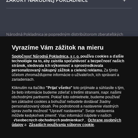
cisárovná Rakúska. Aj keď ju
František Jozef I. celý
život miloval
, bolo ich manželstvo nešťastné. Jeho
„anjelská Sissi“ bola stále na cestách a o manžela
Bezpečné nákupy
a deti sa zaujímala len málo.
Prvotriedny servis
Národná Pokladnica je popredným distribútorom zberateľských
mincí a pamätných medailí. Spoločnosť pôsobí na slovenskom trhu
Garancia najvyššej kvality
od roku 2010.
Vyrazíme Vám zážitok na mieru
Národná Pokladnica je oficiálnym distribútorom numizmatických
Iba originálne produkty
emisií z viac ako 50 krajín, vrátane známych mincovní a emitentov
Spoločnosť Národná Pokladnica, s r. o.
používa cookies a ďalšie
technológie na to, aby zaistila spoľahlivosť a bezpečnosť našich
ako je Britská kráľovská mincovňa, Kráľovská kanadská mincovňa,
stránok, sledovala ich výkonnosť a sprostredkovala
Parížska mincovňa, Nórska mincovňa, Fínska mincovňa alebo
personalizovaný nákupný zážitok a cielenú reklamu.
Za týmto
Austrálska mincovňa Perth. Spoločnosť svojim zákazníkom a
účelom zhromažďujeme informácie o užívateľoch, ich správaní a
zberateľom garantuje, že všetky produkty sú v originálnej a v
zariadeniach.
prvotriednej kvalite, čo je doložené aj priloženým Certifikátom
Kliknutím na tlačítko
"Prijať všetko"
toto prijímate a súhlasíte s tým,
autentickosti.
že tieto informácie budeme zdieľať s tretími stranami, napr. našimi
obchodnými partnermi. Pokiaľ toto odmietnete, budeme používať
len základné cookies a bohužiaľ nebudete dostávať žiadny
personalizovaný obsah. Pre podrobnosti a nastavenie vlastných
úprav zvoľte možnosť "Upraviť nastavenia". Svoje nastavenia
môžete kedykoľvek zmeniť. Viac informácií nájdete v našich
Všeobecných obchodných podmienkach
,
Ochrane osobných
údajov
a
Zásadách používania súborov cookie
.