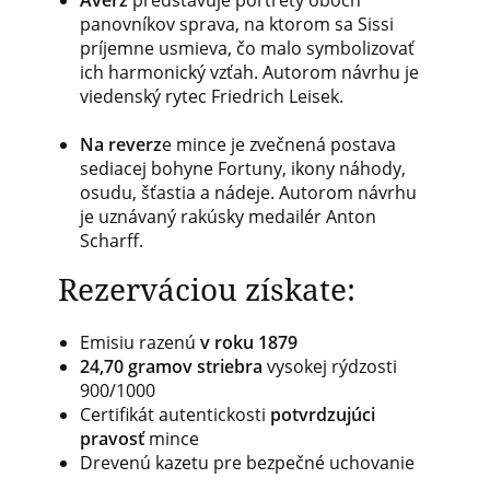
Averz
predstavuje portréty oboch
panovníkov sprava, na ktorom sa Sissi
príjemne usmieva, čo malo symbolizovať
ich harmonický vzťah. Autorom návrhu je
viedenský rytec Friedrich Leisek.
Na reverz
e mince je zvečnená postava
sediacej bohyne Fortuny, ikony náhody,
osudu, šťastia a nádeje. Autorom návrhu
je uznávaný rakúsky medailér Anton
Scharff.
Rezerváciou získate:
Emisiu razenú
v roku 1879
24,70 gramov striebra
vysokej rýdzosti
900/1000
Certifikát autentickosti
potvrdzujúci
pravosť
mince
Drevenú kazetu pre bezpečné uchovanie