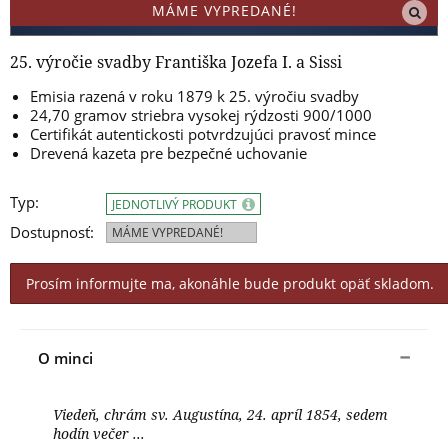
MÁME VYPREDANÉ!
25. výročie svadby Františka Jozefa I. a Sissi
Emisia razená v roku 1879 k 25. výročiu svadby
24,70 gramov striebra vysokej rýdzosti 900/1000
Certifikát autentickosti potvrdzujúci pravosť mince
Drevená kazeta pre bezpečné uchovanie
Typ:
JEDNOTLIVÝ PRODUKT
Dostupnosť:
MÁME VYPREDANÉ!
Prosím informujte ma, akonáhle bude produkt opäť skladom.
O minci
Viedeň, chrám sv. Augustína, 24. apríl 1854, sedem
hodín večer ...