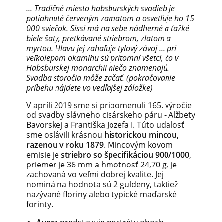
... Tradičné miesto habsburských svadieb je
potiahnuté červeným zamatom a osvetľuje ho 15
000 sviečok. Sissi má na sebe nádherné a ťažké
biele šaty, pretkávané striebrom, zlatom a
myrtou. Hlavu jej zahaľuje tylový závoj ... pri
veľkolepom okamihu sú prítomní všetci, čo v
Habsburskej monarchii niečo znamenajú.
Svadba storočia môže začať. (pokračovanie
príbehu nájdete vo vedľajšej záložke)
V apríli 2019 sme si pripomenuli 165. výročie
od svadby slávneho cisárskeho páru - Alžbety
Bavorskej a Františka Jozefa I. Túto udalosť
sme oslávili krásnou
historickou mincou,
razenou v roku 1879
. Mincovým kovom
emisie je
striebro so špecifikáciou 900/1000
,
priemer je 36 mm a hmotnosť 24,70 g, je
zachovaná vo veľmi dobrej kvalite. Jej
nominálna hodnota sú 2 guldeny, taktiež
nazývané floriny alebo typické maďarské
forinty.