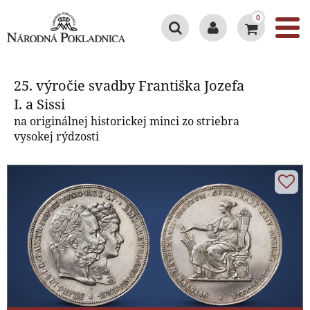
0
25. výročie svadby Františka
Jozefa I. a Sissi
25. výročie svadby Františka Jozefa
I. a Sissi
na originálnej historickej minci zo striebra
vysokej rýdzosti