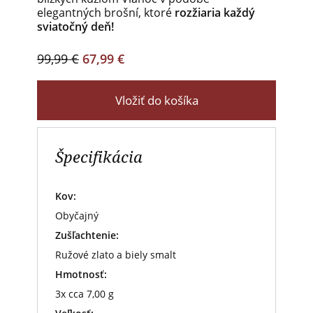
elegantných brošní, ktoré
rozžiaria každý
sviatočný deň!
99,99 €
67,99 €
Vložiť do košíka
Špecifikácia
Kov:
Obyčajný
Zušľachtenie:
Ružové zlato a biely smalt
Hmotnosť:
3x cca 7,00 g