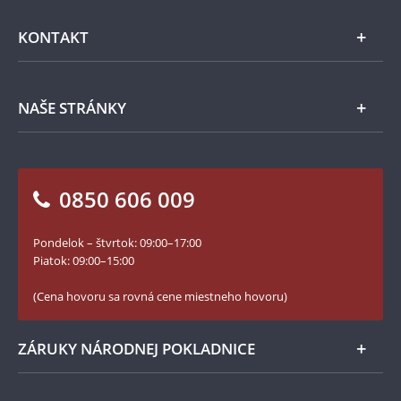
Emisie NBS
Všeobecné obchodné podmienky
KONTAKT
Príslušenstvo
Ochrana osobných údajov
Spracovanie osobných údajov
Numizmatické novinky
Napíšte nám
NAŠE STRÁNKY
Ako objednať
Ako Vám môžeme pomôcť?
100. výročie vzniku Česko-Slovenska
Otázky a odpovede
Kontakt pre médiá
Blog Pokladnica mincí
Vrátenie tovaru - formulár
0850 606 009
Facebook Národnej Pokladnice
Slovník základných pojmov
Instagram Národnej Pokladnice
Pondelok – štvrtok: 09:00–17:00
Numizmatické novinky
YouTube Národnej Pokladnice
Piatok: 09:00–15:00
Zásady používania súborov cookie
(Cena hovoru sa rovná cene miestneho hovoru)
ZÁRUKY NÁRODNEJ POKLADNICE