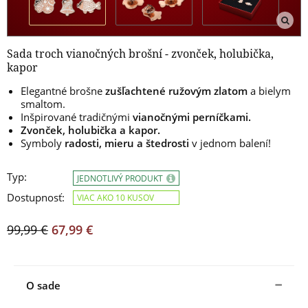
Sada troch vianočných brošní - zvonček, holubička,
kapor
Elegantné brošne
zušľachtené ružovým zlatom
a bielym
smaltom.
Inšpirované tradičnými
vianočnými perníčkami.
Zvonček, holubička a kapor.
Symboly
radosti, mieru a štedrosti
v jednom balení!
Typ:
JEDNOTLIVÝ PRODUKT
Dostupnosť:
VIAC AKO 10 KUSOV
99,99 €
67,99 €
O sade