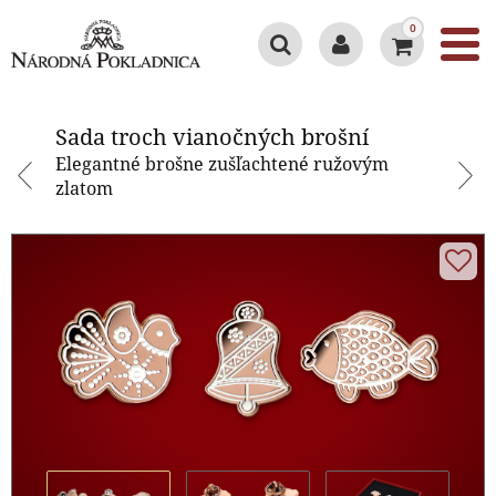
0
Sada troch vianočných brošní
Sada troch vianočných brošní
Elegantné brošne zušľachtené ružovým
zlatom