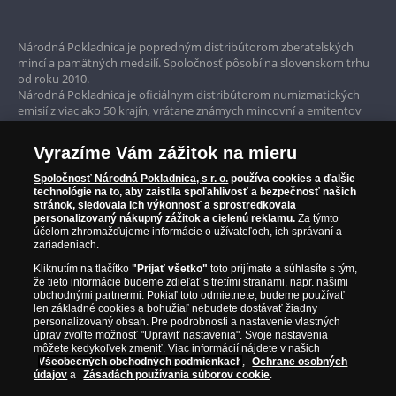
Bezpečné nákupy
Prvotriedny servis
Národná Pokladnica je popredným distribútorom zberateľských
mincí a pamätných medailí. Spoločnosť pôsobí na slovenskom trhu
Garancia najvyššej kvality
od roku 2010.
Národná Pokladnica je oficiálnym distribútorom numizmatických
Iba originálne produkty
emisií z viac ako 50 krajín, vrátane známych mincovní a emitentov
ako je Britská kráľovská mincovňa, Kráľovská kanadská mincovňa,
Parížska mincovňa, Nórska mincovňa, Fínska mincovňa alebo
Vyrazíme Vám zážitok na mieru
Austrálska mincovňa Perth. Spoločnosť svojim zákazníkom a
zberateľom garantuje, že všetky produkty sú v originálnej a v
Spoločnosť Národná Pokladnica, s r. o.
používa cookies a ďalšie
prvotriednej kvalite, čo je doložené aj priloženým Certifikátom
technológie na to, aby zaistila spoľahlivosť a bezpečnosť našich
autentickosti.
stránok, sledovala ich výkonnosť a sprostredkovala
personalizovaný nákupný zážitok a cielenú reklamu.
Za týmto
účelom zhromažďujeme informácie o užívateľoch, ich správaní a
zariadeniach.
Kliknutím na tlačítko
"Prijať všetko"
toto prijímate a súhlasíte s tým,
že tieto informácie budeme zdieľať s tretími stranami, napr. našimi
obchodnými partnermi. Pokiaľ toto odmietnete, budeme používať
len základné cookies a bohužiaľ nebudete dostávať žiadny
personalizovaný obsah. Pre podrobnosti a nastavenie vlastných
úprav zvoľte možnosť "Upraviť nastavenia". Svoje nastavenia
môžete kedykoľvek zmeniť. Viac informácií nájdete v našich
Všeobecných obchodných podmienkach
,
Ochrane osobných
údajov
a
Zásadách používania súborov cookie
.