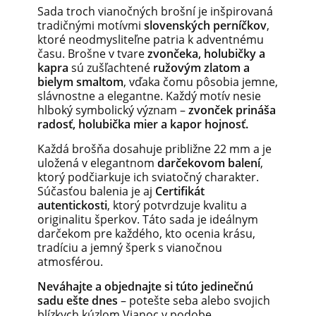
Sada troch vianočných brošní je inšpirovaná
tradičnými motívmi
slovenských perníčkov
,
ktoré neodmysliteľne patria k adventnému
času. Brošne v tvare
zvončeka, holubičky a
kapra
sú zušľachtené
ružovým zlatom a
bielym smaltom
, vďaka čomu pôsobia jemne,
slávnostne a elegantne. Každý motív nesie
hlboký symbolický význam –
zvonček prináša
radosť, holubička mier a kapor hojnosť.
Každá brošňa dosahuje približne 22 mm a je
uložená v elegantnom
darčekovom balení
,
ktorý podčiarkuje ich sviatočný charakter.
Súčasťou balenia je aj
Certifikát
autentickosti
, ktorý potvrdzuje kvalitu a
originalitu šperkov. Táto sada je ideálnym
darčekom pre každého, kto ocenia krásu,
tradíciu a jemný šperk s vianočnou
atmosférou.
Neváhajte a objednajte si túto jedinečnú
sadu ešte dnes
– potešte seba alebo svojich
blízkych kúzlom Vianoc v podobe