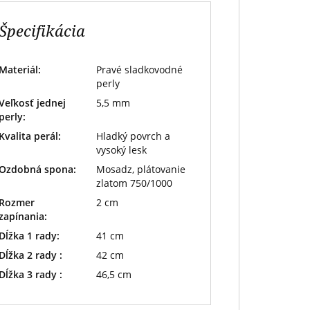
Špecifikácia
Materiál:
Pravé sladkovodné
perly
Veľkosť jednej
5,5 mm
perly:
Kvalita perál:
Hladký povrch a
vysoký lesk
Ozdobná spona:
Mosadz, plátovanie
zlatom 750/1000
Rozmer
2 cm
zapínania:
Dĺžka 1 rady:
41 cm
Dĺžka 2 rady :
42 cm
Dĺžka 3 rady :
46,5 cm