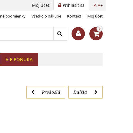
Môj účet:
Prihlásiť sa
-A
A+
dné podmienky
Všetko o nákupe
Kontakt
Môj účet
k
0
VIP PONUKA
Predošlá
Ďalšia