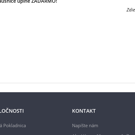
náušnice úplne ZADARMO!
Zdie
LOČNOSTI
KONTAKT
á Pokladnica
Napíšte nám