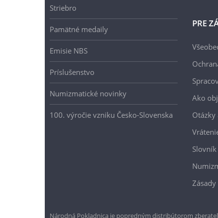
Striebro
PRE Z
Pamätné medaily
Všeobe
Emisie NBS
Ochran
Príslušenstvo
Spracov
Numizmatické novinky
Ako ob
100. výročie vzniku Česko-Slovenska
Otázky
Vráteni
Slovník
Numizm
Zásady 
Národná Pokladnica je popredným distribútorom zberateľ