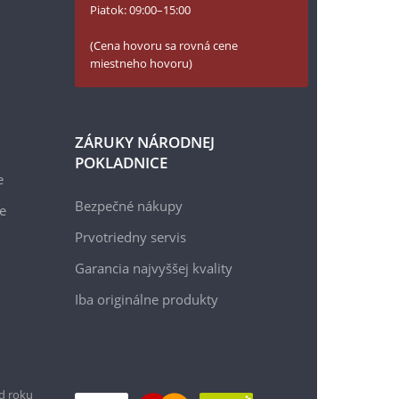
Piatok: 09:00–15:00
(Cena hovoru sa rovná cene
miestneho hovoru)
ZÁRUKY NÁRODNEJ
POKLADNICE
e
Bezpečné nákupy
e
Prvotriedny servis
Garancia najvyššej kvality
Iba originálne produkty
119 €
d roku