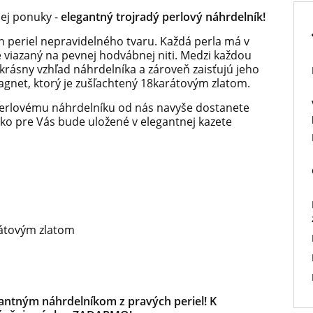
ej ponuky -
elegantný trojradý perlový náhrdelník!
 periel nepravidelného tvaru. Každá perla má v
e viazaný na pevnej hodvábnej niti. Medzi každou
 krásny vzhľad náhrdelníka a zároveň zaisťujú jeho
gnet, ktorý je zušľachtený 18karátovým zlatom.
rlovému náhrdelníku od nás navyše dostanete
ko pre Vás bude uložené v elegantnej kazete
rátovým zlatom
gantným náhrdelníkom z pravých periel! K