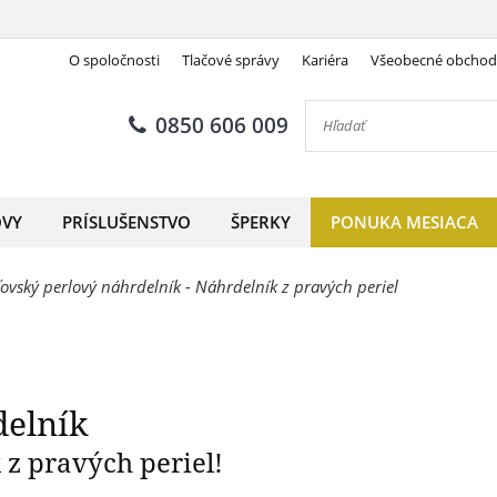
O spoločnosti
Tlačové správy
Kariéra
Všeobecné obcho
Kráľovský perlový náhrdelní
0850 606 009
OVY
PRÍSLUŠENSTVO
ŠPERKY
PONUKA MESIACA
ľovský perlový náhrdelník - Náhrdelník z pravých periel
delník
 z pravých periel!