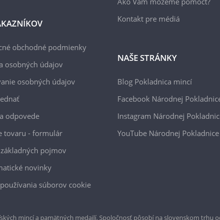
Ako Vám môžeme pomôcť?
Kontakt pre médiá
ÁKAZNÍKOV
cné obchodné podmienky
NAŠE STRÁNKY
a osobných údajov
anie osobných údajov
Blog Pokladnica mincí
jednať
Facebook Národnej Pokladnic
 a odpovede
Instagram Národnej Pokladnic
e tovaru - formulár
YouTube Národnej Pokladnice
 základných pojmov
atické novinky
používania súborov cookie
ských mincí a pamätných medailí. Spoločnosť pôsobí na slovenskom trhu o