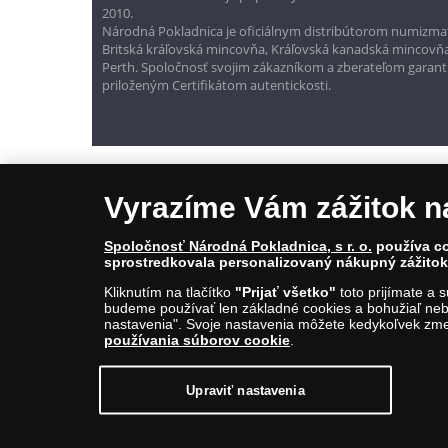
2010.
Národná Pokladnica je oficiálnym distribútorom numizmati
Britská kráľovská mincovňa, Kráľovská kanadská mincovň
Perth. Spoločnosť svojim zákazníkom a zberateľom garantuje
priloženým Certifikátom autentickosti.
Vyrazíme Vám zážitok n
Spoločnosť Národná Pokladnica, s r. o.
používa co
sprostredkovala personalizovaný nákupný zážitok 
Kliknutím na tlačítko
"Prijať všetko"
toto prijímate a 
© Copyright 2026 - Národná Pokladnica, s. r. o.; Námestie Mateja Ko
budeme používať len základné cookies a bohužiaľ neb
E-mail: info@narodnapokladnica.sk, www.narodnapokladnica.sk; 
nastavenia". Svoje nastavenia môžete kedykoľvek zmen
používania súborov cookie
.
Upraviť nastavenie súborov cookie môžete
kliknut
Upraviť nastavenia