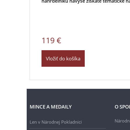
náhrdelníku navyše získate tematické 
119 €
Vložiť do košíka
MINCE A MEDAILY
O SPO
Národn
Len v Národnej Pokladnici