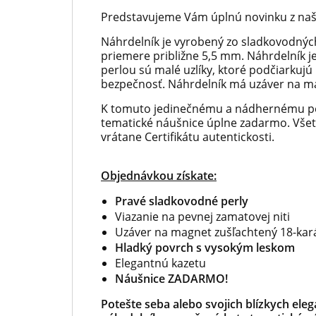
Predstavujeme Vám úplnú novinku z naš
Náhrdelník je vyrobený zo sladkovodných
priemere približne 5,5 mm. Náhrdelník j
perlou sú malé uzlíky, ktoré podčiarkujú
bezpečnosť. Náhrdelník má uzáver na ma
K tomuto jedinečnému a nádhernému pe
tematické náušnice úplne zadarmo. Všet
vrátane Certifikátu autentickosti.
Objednávkou získate:
Pravé sladkovodné perly
Viazanie na pevnej zamatovej niti
Uzáver na magnet zušľachtený 18-ka
Hladký povrch s vysokým leskom
Elegantnú kazetu
Náušnice ZADARMO!
Potešte seba alebo svojich blízkych ele