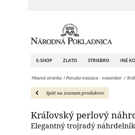
Kráľovský
pravých
perlový
periel
náhrdelník
-
-
Ponuka
Náhrdelník
mesiaca
z
E-SHOP
ZLATO
STRIEBRO
INÉ K
-
pravých
november
Hlavná stránka
Ponuka mesiaca - november
Krá
/
/
periel
-
-
Národná
Späť na zoznam produktov
Ponuka
Pokladnica
mesiaca
Kráľovský perlový náhr
-
-
Elegantný trojradý náhrdelník
predný
november
európsky