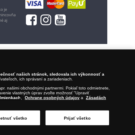
Vložiť do košíka
o je
 mincovňa
né aj
zpečnosť našich stránok, sledovala ich výkonnosť a
ateľoch, ich správaní a zariadeniach.
napr. našimi obchodnými partnermi. Pokiaľ toto odmietnete,
venie vlastných úprav zvoľte možnosť "Upraviť
dmienkach
,
Ochrane osobných údajov
a
Zásadách
etnuť všetko
Prijať všetko