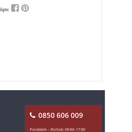
ľajte:
0850 606 009
Pondelok – štvrtok: 09:00–17:00