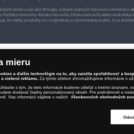
ckých emisií z viac ako 50 krajín, vrátane známych mincovní a emitentov ak
a, Parížska mincovňa, Nórska mincovňa, Fínska mincovňa alebo Austrálska
, že všetky produkty sú v originálnej a v prvotriednej kvalite, čo je dolože
a mieru
okies a ďalšie technológie na to, aby zaistila spoľahlivosť a be
a cielenú reklamu.
Za týmto účelom zhromažďujeme informácie o užív
súhlasíte s tým, že tieto informácie budeme zdieľať s tretími stranami, 
rvína 1, Bratislava 811 07, Tel.: 0850 606 009
udete dostávať žiadny personalizovaný obsah. Pre podrobnosti a nasta
IČO: 45 480 206, DIČ: SK2023004302
iť. Viac informácií nájdete v našich
Všeobecných obchodných po
ím na tento odkaz
.
Odmi