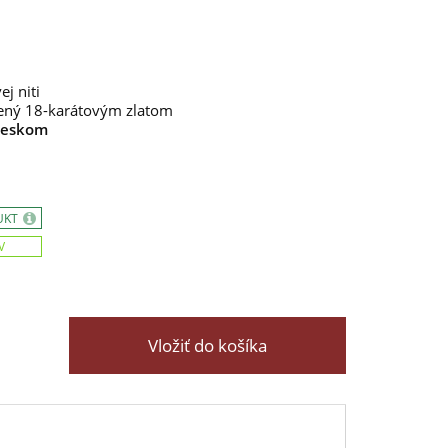
j niti
ený 18-karátovým zlatom
 leskom
UKT
V
Vložiť do košíka