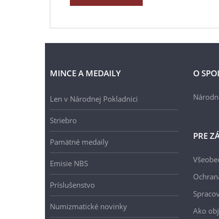
MINCE A MEDAILY
O SPO
Národn
Len v Národnej Pokladnici
Striebro
PRE Z
Pamätné medaily
Všeobe
Emisie NBS
Ochran
Príslušenstvo
Spracov
Numizmatické novinky
Ako ob