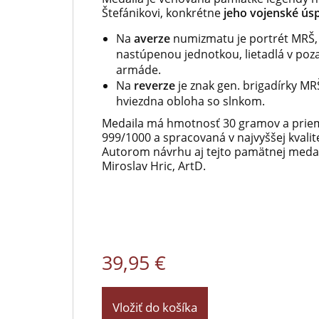
Štefánikovi, konkrétne
jeho vojenské ús
Na
averze
numizmatu je portrét MRŠ
nastúpenou jednotkou, lietadlá v poz
armáde.
Na
reverze
je znak gen. brigadírky MR
hviezdna obloha so slnkom.
Medaila má hmotnosť 30 gramov a prieme
999/1000 a spracovaná v najvyššej kvali
Autorom návrhu aj tejto pamätnej medai
Miroslav Hric, ArtD.
39,95 €
Vložiť do košíka