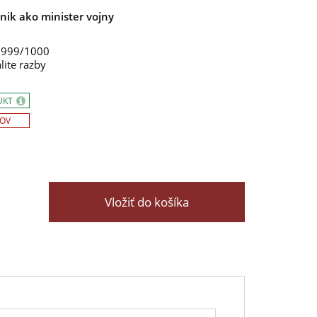
nik ako minister vojny
m 999/1000
lite razby
UKT
SOV
Vložiť do košíka