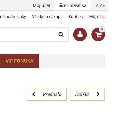
Môj účet:
Prihlásiť sa
-A
A+
dné podmienky
Všetko o nákupe
Kontakt
Môj účet
ister vojny
0
VIP PONUKA
Predošlá
Ďalšia