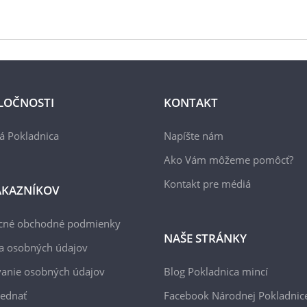
LOČNOSTI
KONTAKT
á Pokladnica
Napíšte nám
Ako Vám môžeme pomôcť?
Kontakt pre médiá
ÁKAZNÍKOV
cné obchodné podmienky
NAŠE STRÁNKY
a osobných údajov
anie osobných údajov
Blog Pokladnica mincí
jednať
Facebook Národnej Pokladnic