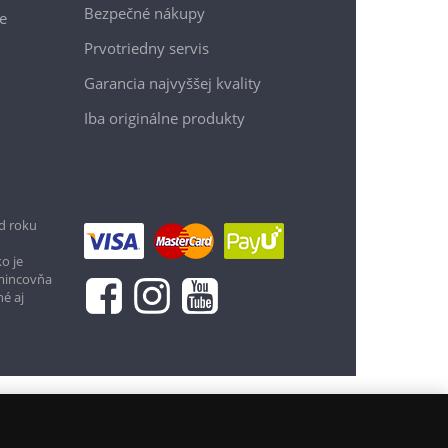
Bezpečné nákupy
e
Prvotriedny servis
Garancia najvyššej kvality
Iba originálne produkty
d roku
39,95 €
o je
 mincovňa
Vložiť do košíka
né aj