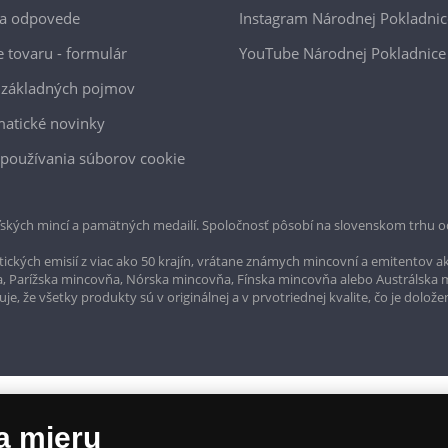
 a odpovede
Instagram Národnej Pokladnic
e tovaru - formulár
YouTube Národnej Pokladnice
 základných pojmov
atické novinky
používania súborov cookie
ských mincí a pamätných medailí. Spoločnosť pôsobí na slovenskom trhu o
ckých emisií z viac ako 50 krajín, vrátane známych mincovní a emitentov ak
a, Parížska mincovňa, Nórska mincovňa, Fínska mincovňa alebo Austrálska
, že všetky produkty sú v originálnej a v prvotriednej kvalite, čo je dolože
a mieru