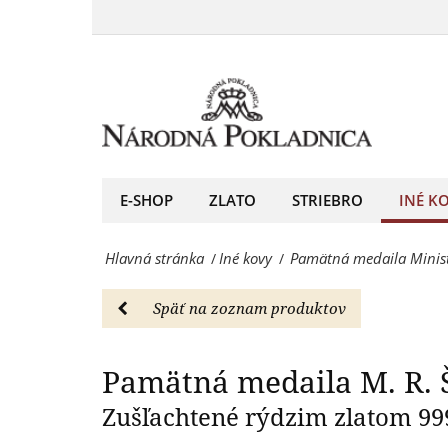
Pamätná
minister
medaila
Pamätná me
vojny
M.
-
R.
Iné
Štefánik
kovy
ako
E-SHOP
ZLATO
STRIEBRO
INÉ K
-
minister
Národná
Hlavná stránka
Iné kovy
Pamätná medaila Minist
/
/
vojny
Pokladnica
-
-
Späť na zoznam produktov
Iné
predný
kovy
Pamätná medaila M. R. Š
európsky
-
Zušľachtené rýdzim zlatom 99
predajca
Národná
mincí