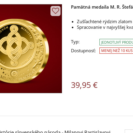
Pamätná medaila M. R. Štefá
Zušľachtené rýdzim zlato
Spracovanie v najvyššej kva
Typ:
JEDNOTLIVÝ PROD
Dostupnosť:
MENEJ NEŽ 10 KU
39,95 €
stórie slovenského národa - Milanovi Rastislavovi