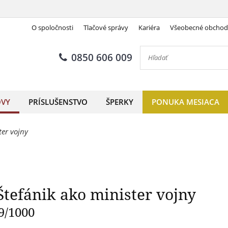
O spoločnosti
Tlačové správy
Kariéra
Všeobecné obcho
daila M. R. Štefánik ako min
0850 606 009
OVY
PRÍSLUŠENSTVO
ŠPERKY
PONUKA MESIACA
er vojny
tefánik ako minister vojny
9/1000