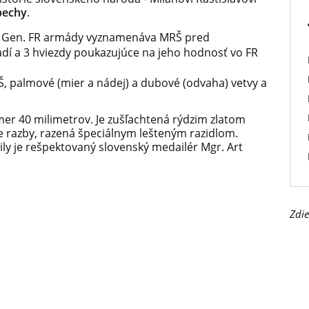
pechy
.
, Gen. FR armády vyznamenáva MRŠ pred
adí a 3 hviezdy poukazujúce na jeho hodnosť vo FR
Š, palmové (mier a nádej) a dubové (odvaha) vetvy a
r 40 milimetrov. Je zušľachtená rýdzim zlatom
te razby, razená špeciálnym lešteným razidlom.
ly je rešpektovaný slovenský medailér Mgr. Art
Zdie