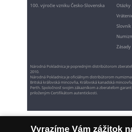
100. výročie vzniku Česko-Slovenska
Otázky
Vráteni
Slovník
Numizm
Zásady 
Národná Pokladnica je popredným distribútorom zberateľ
2010.
Národná Pokladnica je oficiálnym distribútorom numizmati
Britská kráľovská mincovňa, Kráľovská kanadská mincovň
Perth. Spoločnosť svojim zákazníkom a zberateľom garantuje
priloženým Certifikátom autentickosti.
Vyrazíme Vám zážitok n