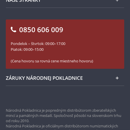
Ako objednať
Ako Vám môžeme pomôcť?
100. výročie vzniku Česko-Slovenska
Otázky a odpovede
Kontakt pre médiá
Blog Pokladnica mincí
Vrátenie tovaru - formulár
0850 606 009
Facebook Národnej Pokladnice
Slovník základných pojmov
Instagram Národnej Pokladnice
Pondelok – štvrtok: 09:00–17:00
Numizmatické novinky
YouTube Národnej Pokladnice
Piatok: 09:00–15:00
Zásady používania súborov cookie
(Cena hovoru sa rovná cene miestneho hovoru)
ZÁRUKY NÁRODNEJ POKLADNICE
Bezpečné nákupy
Prvotriedny servis
Národná Pokladnica je popredným distribútorom zberateľských
mincí a pamätných medailí. Spoločnosť pôsobí na slovenskom trhu
Garancia najvyššej kvality
od roku 2010.
Národná Pokladnica je oficiálnym distribútorom numizmatických
Iba originálne produkty