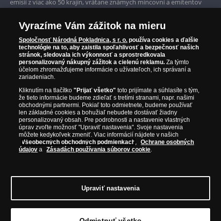
emisií z viac ako 50 krajín, vrátane známych mincovní a emitentov
ako je Britská kráľovská mincovňa, Kráľovská kanadská mincovňa,
Parížska mincovňa, Nórska mincovňa, Fínska mincovňa alebo
Vyrazíme Vám zážitok na mieru
Austrálska mincovňa Perth. Spoločnosť svojim zákazníkom a
zberateľom garantuje, že všetky produkty sú v originálnej a v
Spoločnosť Národná Pokladnica, s r. o.
používa cookies a ďalšie
prvotriednej kvalite, čo je doložené aj priloženým Certifikátom
technológie na to, aby zaistila spoľahlivosť a bezpečnosť našich
autentickosti.
stránok, sledovala ich výkonnosť a sprostredkovala
personalizovaný nákupný zážitok a cielenú reklamu.
Za týmto
účelom zhromažďujeme informácie o užívateľoch, ich správaní a
zariadeniach.
Kliknutím na tlačítko
"Prijať všetko"
toto prijímate a súhlasíte s tým,
že tieto informácie budeme zdieľať s tretími stranami, napr. našimi
obchodnými partnermi. Pokiaľ toto odmietnete, budeme používať
len základné cookies a bohužiaľ nebudete dostávať žiadny
personalizovaný obsah. Pre podrobnosti a nastavenie vlastných
úprav zvoľte možnosť "Upraviť nastavenia". Svoje nastavenia
môžete kedykoľvek zmeniť. Viac informácií nájdete v našich
Všeobecných obchodných podmienkach
,
Ochrane osobných
údajov
a
Zásadách používania súborov cookie
.
© Copyright 2026 - Národná Pokladnica, s. r. o.; Námestie Mateja Korvína 1,
Bratislava 811 07, Tel.: 0850 606 009
E-mail: info@narodnapokladnica.sk,
Upraviť nastavenia
www.narodnapokladnica.sk; IČO: 45 480 206, DIČ: SK2023004302
Upraviť nastavenie súborov cookie môžete
kliknutím na tento
odkaz
.
Odmietnuť všetko