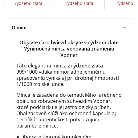
rýdzeho zlata
rýdzeho zlata
rýdzeho zl
O minci
Objavte čaro hviezd ukryté v rýdzom zlate
Výnimočná minca venovaná znameniu
Vodnár
Táto elegantná minca z
rýdzeho zlata
999/1000 vďaka mimoriadne jemnému
spracovaniu vyniká aj pri drobnej hmotnosti
1/1000 trojskej unce.
Minca je zasadená do tematického farebného
obalu so zobrazeným súhvezdím Vodnár,
ktoré podčiarkuje jej astrologický príbeh.
Obal zároveň slúži ako ochranná kapsula aj
Certifikát autentickosti potvrdzujúci
parametre mince.
Averz
je tvorený komplexným