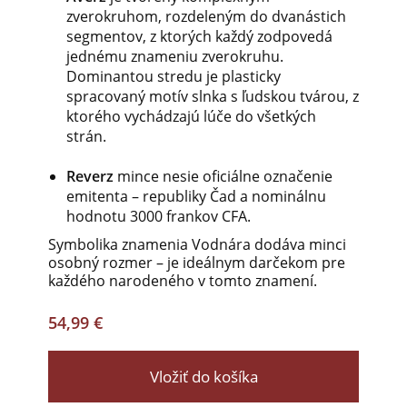
zverokruhom, rozdeleným do dvanástich
segmentov, z ktorých každý zodpovedá
jednému znameniu zverokruhu.
Dominantou stredu je plasticky
spracovaný motív slnka s ľudskou tvárou, z
ktorého vychádzajú lúče do všetkých
strán.
Reverz
mince nesie oficiálne označenie
emitenta – republiky Čad a nominálnu
hodnotu 3000 frankov CFA.
Symbolika znamenia Vodnára dodáva minci
osobný rozmer – je ideálnym darčekom pre
každého narodeného v tomto znamení.
54,99 €
Vložiť do košíka