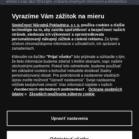
emisií z viac ako 50 krajín, vrátane známych mincovní a emitentov
ako je Britská kráľovská mincovňa, Kráľovská kanadská mincovňa,
Parížska mincovňa, Nórska mincovňa, Fínska mincovňa alebo
Vyrazíme Vám zážitok na mieru
Austrálska mincovňa Perth. Spoločnosť svojim zákazníkom a
zberateľom garantuje, že všetky produkty sú v originálnej a v
Spoločnosť Národná Pokladnica, s r. o.
používa cookies a ďalšie
prvotriednej kvalite, čo je doložené aj priloženým Certifikátom
technológie na to, aby zaistila spoľahlivosť a bezpečnosť našich
autentickosti.
stránok, sledovala ich výkonnosť a sprostredkovala
personalizovaný nákupný zážitok a cielenú reklamu.
Za týmto
účelom zhromažďujeme informácie o užívateľoch, ich správaní a
zariadeniach.
Kliknutím na tlačítko
"Prijať všetko"
toto prijímate a súhlasíte s tým,
že tieto informácie budeme zdieľať s tretími stranami, napr. našimi
obchodnými partnermi. Pokiaľ toto odmietnete, budeme používať
len základné cookies a bohužiaľ nebudete dostávať žiadny
personalizovaný obsah. Pre podrobnosti a nastavenie vlastných
úprav zvoľte možnosť "Upraviť nastavenia". Svoje nastavenia
môžete kedykoľvek zmeniť. Viac informácií nájdete v našich
Všeobecných obchodných podmienkach
,
Ochrane osobných
údajov
a
Zásadách používania súborov cookie
.
© Copyright 2026 - Národná Pokladnica, s. r. o.; Námestie Mateja Korvína 1,
Bratislava 811 07, Tel.: 0850 606 009
E-mail: info@narodnapokladnica.sk,
Upraviť nastavenia
www.narodnapokladnica.sk; IČO: 45 480 206, DIČ: SK2023004302
Upraviť nastavenie súborov cookie môžete
kliknutím na tento
odkaz
.
Odmietnuť všetko