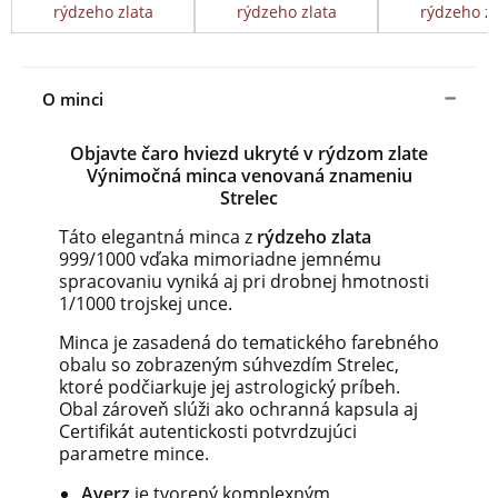
rýdzeho zlata
rýdzeho zlata
rýdzeho zl
O minci
Objavte čaro hviezd ukryté v rýdzom zlate
Výnimočná minca venovaná znameniu
Strelec
Táto elegantná minca z
rýdzeho zlata
999/1000 vďaka mimoriadne jemnému
spracovaniu vyniká aj pri drobnej hmotnosti
1/1000 trojskej unce.
Minca je zasadená do tematického farebného
obalu so zobrazeným súhvezdím Strelec,
ktoré podčiarkuje jej astrologický príbeh.
Obal zároveň slúži ako ochranná kapsula aj
Certifikát autentickosti potvrdzujúci
parametre mince.
Averz
je tvorený komplexným