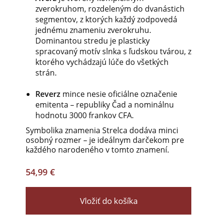
zverokruhom, rozdeleným do dvanástich
segmentov, z ktorých každý zodpovedá
jednému znameniu zverokruhu.
Dominantou stredu je plasticky
spracovaný motív slnka s ľudskou tvárou, z
ktorého vychádzajú lúče do všetkých
strán.
Reverz
mince nesie oficiálne označenie
emitenta – republiky Čad a nominálnu
hodnotu 3000 frankov CFA.
Symbolika znamenia Strelca dodáva minci
osobný rozmer – je ideálnym darčekom pre
každého narodeného v tomto znamení.
54,99 €
Vložiť do košíka