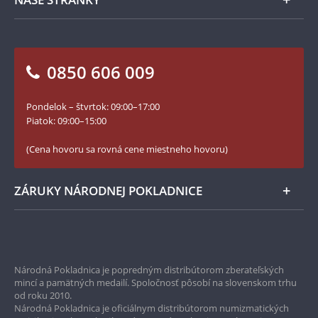
Ako objednať
Ako Vám môžeme pomôcť?
100. výročie vzniku Česko-Slovenska
Otázky a odpovede
Kontakt pre médiá
Blog Pokladnica mincí
Vrátenie tovaru - formulár
0850 606 009
Facebook Národnej Pokladnice
Slovník základných pojmov
Instagram Národnej Pokladnice
Pondelok – štvrtok: 09:00–17:00
Numizmatické novinky
YouTube Národnej Pokladnice
Piatok: 09:00–15:00
Zásady používania súborov cookie
(Cena hovoru sa rovná cene miestneho hovoru)
ZÁRUKY NÁRODNEJ POKLADNICE
Bezpečné nákupy
Prvotriedny servis
Národná Pokladnica je popredným distribútorom zberateľských
mincí a pamätných medailí. Spoločnosť pôsobí na slovenskom trhu
Garancia najvyššej kvality
od roku 2010.
Národná Pokladnica je oficiálnym distribútorom numizmatických
Iba originálne produkty