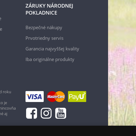
ZÁRUKY NÁRODNEJ
POKLADNICE
e
Bezpečné nákupy
e
Prvotriedny servis
Garancia najvyššej kvality
Iba originálne produkty
d roku
o je
 mincovňa
né aj