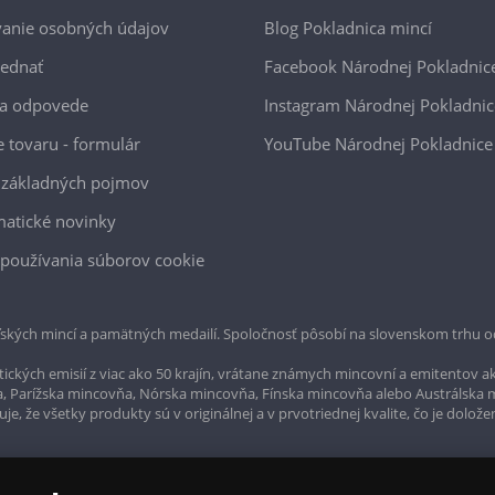
anie osobných údajov
Blog Pokladnica mincí
jednať
Facebook Národnej Pokladnic
 a odpovede
Instagram Národnej Pokladnic
e tovaru - formulár
YouTube Národnej Pokladnice
 základných pojmov
atické novinky
používania súborov cookie
ských mincí a pamätných medailí. Spoločnosť pôsobí na slovenskom trhu o
ckých emisií z viac ako 50 krajín, vrátane známych mincovní a emitentov ak
a, Parížska mincovňa, Nórska mincovňa, Fínska mincovňa alebo Austrálska
, že všetky produkty sú v originálnej a v prvotriednej kvalite, čo je dolože