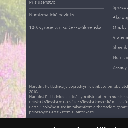
Príslušenstvo
Spracov
Numizmatické novinky
Ako ob
100. výročie vzniku Česko-Slovenska
Otázky
Vráteni
Slovník
Numizm
Zásady 
Národná Pokladnica je popredným distribútorom zberateľ
2010.
Národná Pokladnica je oficiálnym distribútorom numizmati
Britská kráľovská mincovňa, Kráľovská kanadská mincovň
Perth. Spoločnosť svojim zákazníkom a zberateľom garantuje
priloženým Certifikátom autentickosti.