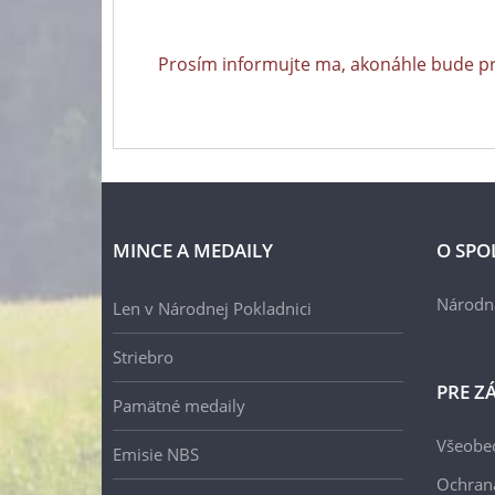
Prosím informujte ma, akonáhle bude p
MINCE A MEDAILY
O SPO
Národn
Len v Národnej Pokladnici
Striebro
PRE Z
Pamätné medaily
Všeobe
Emisie NBS
Ochran