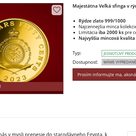
Majestátna Veľká sfinga v rý
Rýdze zlato 999/1000
Najcennejšia minca kolekci
Limitácia
iba 2000 ks
pre c
Najvyššia mincová kvalita
Typ:
JEDNOTLIVÝ PROD
Dostupnosť:
MÁME VYPREDANÉ
Prosím informujte ma, akon
!
z nás v mysli prenesie do starodávneho Egypta, k