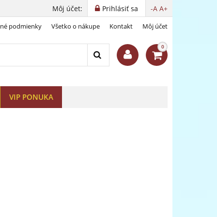
Môj účet:
Prihlásiť sa
-A
A+
dné podmienky
Všetko o nákupe
Kontakt
Môj účet
zlate
0
VIP PONUKA