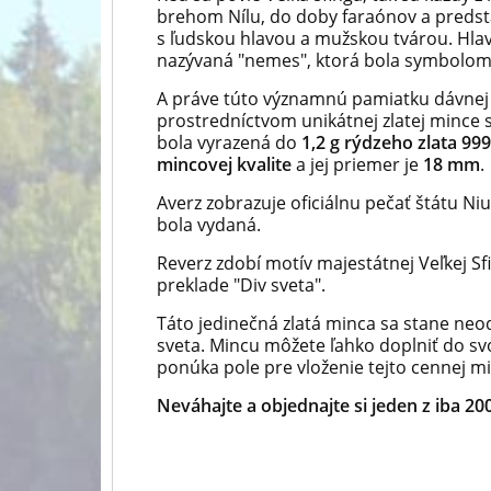
brehom Nílu, do doby faraónov a predsta
s ľudskou hlavou a mužskou tvárou. Hlav
nazývaná "nemes", ktorá bola symbolom
A práve túto významnú pamiatku dávnej 
prostredníctvom unikátnej zlatej mince 
bola vyrazená do
1,2 g rýdzeho zlata 99
mincovej kvalite
a jej priemer je
18 mm
.
Averz zobrazuje oficiálnu pečať štátu Ni
bola vydaná.
Reverz zdobí motív majestátnej Veľkej 
preklade "Div sveta".
Táto jedinečná zlatá minca sa stane neo
sveta. Mincu môžete ľahko doplniť do s
ponúka pole pre vloženie tejto cennej m
Neváhajte a objednajte si jeden z iba 2