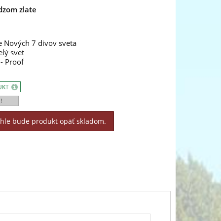
dzom zlate
e Nových 7 divov sveta
elý svet
- Proof
UKT
!
áhle bude produkt opäť skladom.