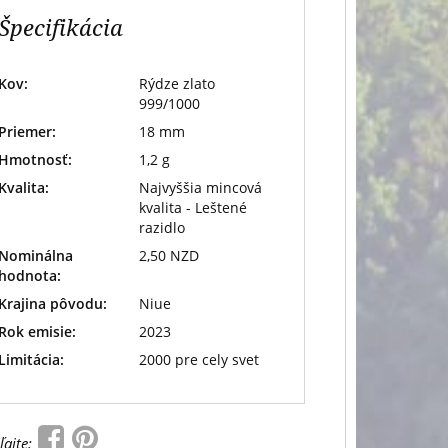
Špecifikácia
Kov:
Rýdze zlato
999/1000
Priemer:
18 mm
Hmotnosť:
1,2 g
Kvalita:
Najvyššia mincová
kvalita - Leštené
razidlo
Nominálna
2,50 NZD
hodnota:
Krajina pôvodu:
Niue
Rok emisie:
2023
Limitácia:
2000 pre cely svet
ľajte: