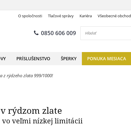
O spoločnosti
Tlačové správy
Kariéra
Všeobecné obcho
státna Veľká sfinga v rýdzom 
0850 606 009
OVY
PRÍSLUŠENSTVO
ŠPERKY
PONUKA MESIACA
a z rýdzeho zlata 999/1000!
 v rýdzom zlate
vo veľmi nízkej limitácii