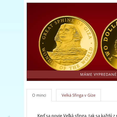
-
medailí
predný
európsky
predajca
mincí
a
medailí
MÁME VYPREDANÉ
O minci
Velká Sfinga v Gíze
Keď sa povie Veľká sfinga, tak sa každý 