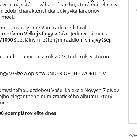
ví si majestátnu záhadnú sochu, ktorá má telo leva
u zdobí charakteristická pokrývka faraónov
 moci.
minulosti by sme Vám radi predstavili
s
motívom Veľkej sfingy v Gíze
. Jedinečná minca
9/1000
špeciálnym lešteným razidlom v
najvyššej
ue, hodnotu mince a rok 2023, teda rok, v ktorom
Sfingy v Gíze a opis "WONDER OF THE WORLD", v
dmysliteľnou ozdobou Vašej kolekcie Nových 7 divov
vojho elegantného numizmatického albumu, ktorý
ince.
000 exemplárov ešte dnes!
Zdie