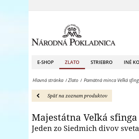
Pamätná
zlata
minca
Maje
999/1000!
Veľká
-
sfinga
Zlato
z
-
rýdzeho
E-SHOP
ZLATO
STRIEBRO
INÉ K
Národná
zlata
Pokladnica
Hlavná stránka
Zlato
Pamätná minca Veľká sfing
/
/
999/1000!
-
-
predný
Späť na zoznam produktov
Zlato
európsky
-
Majestátna Veľká sfinga
predajca
Národná
Jeden zo Siedmich divov sveta 
mincí
Pokladnica
a