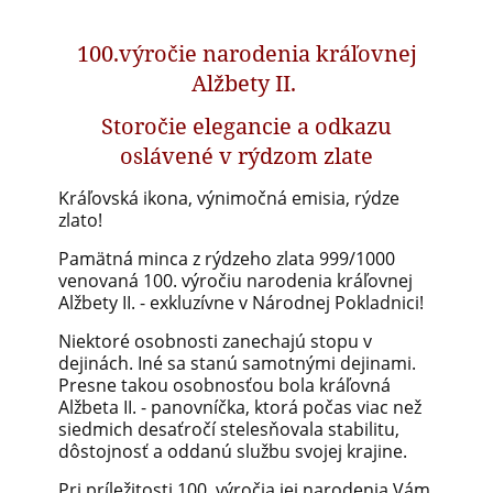
100.výročie narodenia kráľovnej
Alžbety II.
Storočie elegancie a odkazu
oslávené v rýdzom zlate
Kráľovská ikona, výnimočná emisia, rýdze
zlato!
Pamätná minca z rýdzeho zlata 999/1000
venovaná 100. výročiu narodenia kráľovnej
Alžbety II. - exkluzívne v Národnej Pokladnici!
Niektoré osobnosti zanechajú stopu v
dejinách. Iné sa stanú samotnými dejinami.
Presne takou osobnosťou bola kráľovná
Alžbeta II. - panovníčka, ktorá počas viac než
siedmich desaťročí stelesňovala stabilitu,
dôstojnosť a oddanú službu svojej krajine.
Pri príležitosti 100. výročia jej narodenia Vám