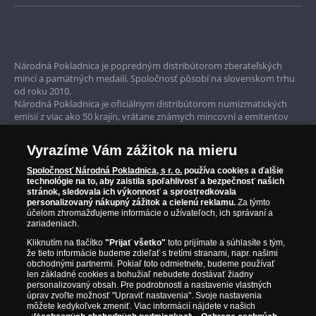
s.r.o. vylučuje prijatie ponuky s dodatkom alebo
Pre celý svet je k dispozícii len 2999 kolekcií.
odchýlkou v zmysle ustanovenia § 44 ods. 2
Jedine včasná rezervácia Vám zaručí, že budete
Bezpečné nákupy
zákona č. 40/1964 Zb. Občianskeho zákonníka v
môcť začať zbierať kolekciu, ktorá spĺňa tie
znení neskorších predpisov. Všeobecné
Prvotriedny servis
najvyššie očakávania a požiadavky zberateľov a
obchodné podmienky Národnej Pokladnice s.r.o.
Národná Pokladnica je popredným distribútorom zberateľských
investorov po celom svete.
mincí a pamätných medailí. Spoločnosť pôsobí na slovenskom trhu
nájdete na
www.narodnapokladnica.sk
.
Garancia najvyššej kvality
od roku 2010.
Národná Pokladnica pôsobí plne v súlade so
Národná Pokladnica je oficiálnym distribútorom numizmatických
Iba originálne produkty
emisií z viac ako 50 krajín, vrátane známych mincovní a emitentov
všetkými predpismi pre predaj tovaru na diaľku.
ako je Britská kráľovská mincovňa, Kráľovská kanadská mincovňa,
Pokiaľ si chcete tovar objednať, musíte byť starší ako
Parížska mincovňa, Nórska mincovňa, Fínska mincovňa alebo
18 rokov. Predmetom Vašej objednávky je výhradne
Vyrazíme Vám zážitok na mieru
Austrálska mincovňa Perth. Spoločnosť svojim zákazníkom a
tu ponúkaný tovar. Tovar expedujeme najneskôr do
zberateľom garantuje, že všetky produkty sú v originálnej a v
Spoločnosť Národná Pokladnica, s r. o.
používa cookies a ďalšie
30 dní po prijatí objednávky. Produkt bude odoslaný
prvotriednej kvalite, čo je doložené aj priloženým Certifikátom
technológie na to, aby zaistila spoľahlivosť a bezpečnosť našich
v dokonalom novom stave, pokiaľ nie je uvedené inak
autentickosti.
stránok, sledovala ich výkonnosť a sprostredkovala
ILUSTRAČNÝ OBRÁZOK. UKÁŽKA NIEKTORÝCH MINCÍ.
(napr. historické či použité vzácne mince). Každú
personalizovaný nákupný zážitok a cielenú reklamu.
Za týmto
účelom zhromažďujeme informácie o užívateľoch, ich správaní a
zásielku nám môžete prostredníctvom Slovenskej
zariadeniach.
pošty a.s. zaslať späť. V prípade vrátenia už
Kliknutím na tlačítko
"Prijať všetko"
toto prijímate a súhlasíte s tým,
uhradenej zásielky Vám vrátime uhradenú
že tieto informácie budeme zdieľať s tretími stranami, napr. našimi
fakturovanú čiastku v priebehu 30 dní. Reklamácie
obchodnými partnermi. Pokiaľ toto odmietnete, budeme používať
môžete podať písomne na adresu predávajúceho,
len základné cookies a bohužiaľ nebudete dostávať žiadny
personalizovaný obsah. Pre podrobnosti a nastavenie vlastných
emailom alebo telefonicky na zákazníckej linke.
úprav zvoľte možnosť "Upraviť nastavenia". Svoje nastavenia
Postup riešenia pri reklamácii je popísaný
môžete kedykoľvek zmeniť. Viac informácií nájdete v našich