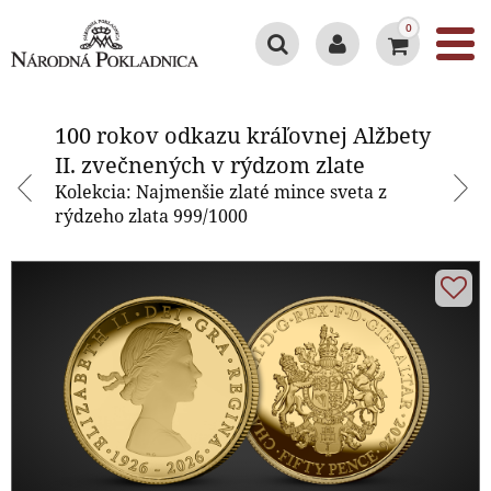
0
100 rokov odkazu kráľovnej
Alžbety II. zvečnených v rýdzom
100 rokov odkazu kráľovnej Alžbety
zlate
II. zvečnených v rýdzom zlate
Kolekcia: Najmenšie zlaté mince sveta z
rýdzeho zlata 999/1000