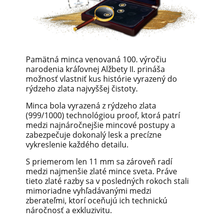
Pamätná minca venovaná 100. výročiu
narodenia kráľovnej Alžbety II. prináša
možnosť vlastniť kus histórie vyrazený do
rýdzeho zlata najvyššej čistoty.
Minca bola vyrazená z rýdzeho zlata
(999/1000) technológiou proof, ktorá patrí
medzi najnáročnejšie mincové postupy a
zabezpečuje dokonalý lesk a precízne
vykreslenie každého detailu.
S priemerom len 11 mm sa zároveň radí
medzi najmenšie zlaté mince sveta. Práve
tieto zlaté razby sa v posledných rokoch stali
mimoriadne vyhľadávanými medzi
zberateľmi, ktorí oceňujú ich technickú
náročnosť a exkluzivitu.