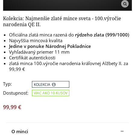
Kolekcia: Najmenšie zlaté mince sveta - 100.výročie
narodenia QE II.
Oficiálna zlatá minca razená do
rýdzeho zlata (999/1000)
Najvyššia mincová kvalita
Jedine v ponuke Národnej Pokladnice
Vyhľadávaný priemer 11 mm
Certifikát autentickosti
zlatá minca 100.výročie narodenia kráľovnej Alžbety II. za
99,99
€
Typ:
KOLEKCIA
Dostupnosť:
VIAC AKO 10 KUSOV
99,99 €
O minci