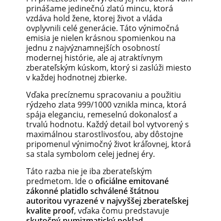
prinášame jedinečnú zlatú mincu, ktorá
vzdáva hold žene, ktorej život a vláda
ovplyvnili celé generácie. Táto výnimočná
emisia je nielen krásnou spomienkou na
jednu z najvýznamnejších osobností
modernej histórie, ale aj atraktívnym
zberateľským kúskom, ktorý si zaslúži miesto
v každej hodnotnej zbierke.
Vďaka precíznemu spracovaniu a použitiu
rýdzeho zlata 999/1000 vznikla minca, ktorá
spája eleganciu, remeselnú dokonalosť a
trvalú hodnotu. Každý detail bol vytvorený s
maximálnou starostlivosťou, aby dôstojne
pripomenul výnimočný život kráľovnej, ktorá
sa stala symbolom celej jednej éry.
Táto razba nie je iba zberateľským
predmetom. Ide o
oficiálne emitované
zákonné platidlo schválené štátnou
autoritou vyrazené v najvyššej zberateľskej
kvalite proof
, vďaka čomu predstavuje
skutočný numizmatický poklad
.