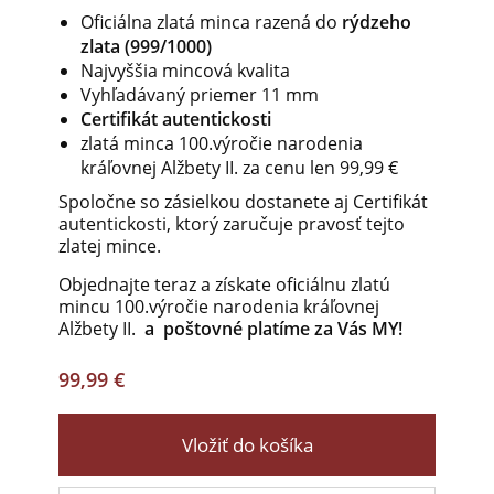
Oficiálna zlatá minca razená do
rýdzeho
zlata (999/1000)
Najvyššia mincová kvalita
Vyhľadávaný priemer 11 mm
Certifikát autentickosti
zlatá minca
100.výročie narodenia
kráľovnej Alžbety II.
za cenu len 99,99 €
Spoločne so zásielkou dostanete aj Certifikát
autentickosti, ktorý zaručuje pravosť tejto
zlatej mince.
Objednajte teraz a získate oficiálnu zlatú
mincu
100.výročie narodenia kráľovnej
Alžbety II.
a poštovné platíme za Vás MY!
99,99 €
Vložiť do košíka