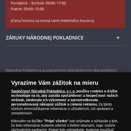
Pondelok – štvrtok: 09:00–17:00
Numizmatické novinky
YouTube Národnej Pokladnice
Piatok: 09:00–15:00
Zásady používania súborov cookie
(Cena hovoru sa rovná cene miestneho hovoru)
ZÁRUKY NÁRODNEJ POKLADNICE
Bezpečné nákupy
Prvotriedny servis
Národná Pokladnica je popredným distribútorom zberateľských
mincí a pamätných medailí. Spoločnosť pôsobí na slovenskom trhu
Garancia najvyššej kvality
od roku 2010.
Vyrazíme Vám zážitok na mieru
Národná Pokladnica je oficiálnym distribútorom numizmatických
Iba originálne produkty
emisií z viac ako 50 krajín, vrátane známych mincovní a emitentov
Spoločnosť Národná Pokladnica, s r. o.
používa cookies a ďalšie
technológie na to, aby zaistila spoľahlivosť a bezpečnosť našich
ako je Britská kráľovská mincovňa, Kráľovská kanadská mincovňa,
stránok, sledovala ich výkonnosť a sprostredkovala
Parížska mincovňa, Nórska mincovňa, Fínska mincovňa alebo
personalizovaný nákupný zážitok a cielenú reklamu.
Za týmto
Austrálska mincovňa Perth. Spoločnosť svojim zákazníkom a
účelom zhromažďujeme informácie o užívateľoch, ich správaní a
zberateľom garantuje, že všetky produkty sú v originálnej a v
zariadeniach.
prvotriednej kvalite, čo je doložené aj priloženým Certifikátom
Kliknutím na tlačítko
"Prijať všetko"
toto prijímate a súhlasíte s tým,
autentickosti.
že tieto informácie budeme zdieľať s tretími stranami, napr. našimi
obchodnými partnermi. Pokiaľ toto odmietnete, budeme používať