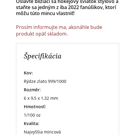
Oslávte blížiaci sa hokejový sviatok štýlovo a
staňte sa jedným z iba 2022 fanúšikov, ktorí
môžu túto mincu vlastniť!
Prosím informujte ma, akonáhle bude
produkt opäť skladom.
Špecifikácia
Kov:
Rýdze zlato 999/1000
Rozměr:
6 x 9,5 x 1,32 mm
Hmotnosť:
1/100 oz
Kvalita:
Najvyššia mincová