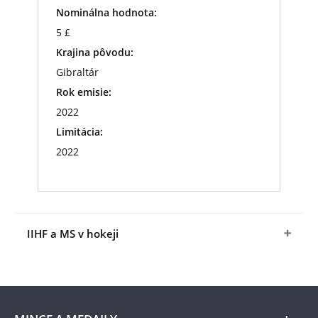
Nominálna hodnota:
5 £
Krajina pôvodu:
Gibraltár
Rok emisie:
2022
Limitácia:
2022
IIHF a MS v hokeji
Hoci hokej pochádza z Kanady, rozšíril sa aj do
Európy a nedávno aj do Ázie. Prvý oficiálny zápas
sa datuje k 3. marcu 1875 a odohral sa v
Montreale. Ľadový hokej patrí medzi najrýchlejšie