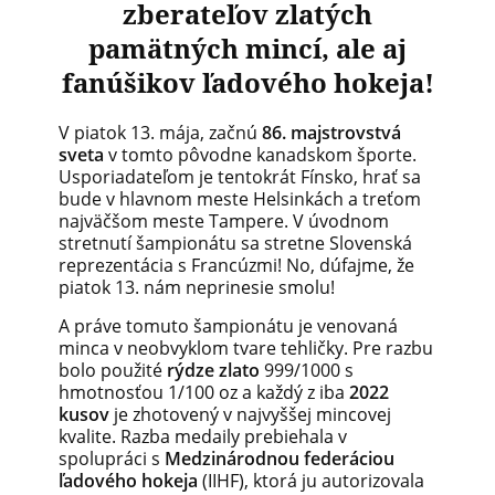
zberateľov zlatých
pamätných mincí, ale aj
fanúšikov ľadového hokeja!
V piatok 13. mája, začnú
86. majstrovstvá
sveta
v tomto pôvodne kanadskom športe.
Usporiadateľom je tentokrát Fínsko, hrať sa
bude v hlavnom meste Helsinkách a treťom
najväčšom meste Tampere. V úvodnom
stretnutí šampionátu sa stretne Slovenská
reprezentácia s Francúzmi! No, dúfajme, že
piatok 13. nám neprinesie smolu!
A práve tomuto šampionátu je venovaná
minca v neobvyklom tvare tehličky. Pre razbu
bolo použité
rýdze zlato
999/1000 s
hmotnosťou 1/100 oz a každý z iba
2022
kusov
je zhotovený v najvyššej mincovej
kvalite. Razba medaily prebiehala v
spolupráci s
Medzinárodnou federáciou
ľadového hokeja
(IIHF), ktorá ju autorizovala