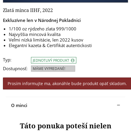
Zlatá minca IIHF, 2022
Exkluzívne len v Národnej Pokladnici
1/100 oz rýdzeho zlata 999/1000
Najvyššia mincová kvalita
Veľmi nízká limitácie, len 2022 kusov
Elegantní kazeta & Certifikát autentickosti
Typ:
JEDNOTLIVÝ PRODUKT
Dostupnosť:
MÁME VYPREDANÉ!
Prosím informujte ma, akonáhle bude produkt opäť skladom.
O minci
Táto ponuka poteší nielen