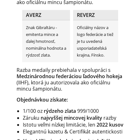
ako oficiálnu mincu šampionátu.
AVERZ
REVERZ
Znak Gibraltáru -
Oficiálny názov a
emitenta mince a
logo federácie a tiež
ďalej hmotnosť,
je tu uvedená
nominálna hodnota a
usporiadateľská
rýdzosť zlata.
krajina, Fínsko.
Razba medaily prebiehala v spolupráci s
Medzinárodnou federáciou ľadového hokeja
(IIHF), ktorá ju autorizovala ako oficiálnu
mincu šampionátu.
Objednávkou získate:
1/100 oz
rýdzeho zlata
999/1000
Záruku
najvyššej mincovej kvality
razby
Istotu veľmi nízkej limitácie, len
2022 kusov
Elegantnú kazetu & Certifikát autentickosti