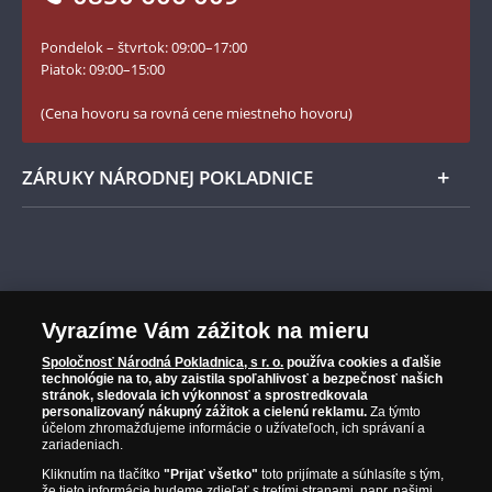
Slovník základných pojmov
Instagram Národnej Pokladnice
Pondelok – štvrtok: 09:00–17:00
Numizmatické novinky
YouTube Národnej Pokladnice
Piatok: 09:00–15:00
Zásady používania súborov cookie
(Cena hovoru sa rovná cene miestneho hovoru)
ZÁRUKY NÁRODNEJ POKLADNICE
Bezpečné nákupy
Prvotriedny servis
Národná Pokladnica je popredným distribútorom zberateľských
mincí a pamätných medailí. Spoločnosť pôsobí na slovenskom trhu
Garancia najvyššej kvality
Vyrazíme Vám zážitok na mieru
od roku 2010.
Národná Pokladnica je oficiálnym distribútorom numizmatických
Iba originálne produkty
Spoločnosť Národná Pokladnica, s r. o.
používa cookies a ďalšie
emisií z viac ako 50 krajín, vrátane známych mincovní a emitentov
technológie na to, aby zaistila spoľahlivosť a bezpečnosť našich
stránok, sledovala ich výkonnosť a sprostredkovala
ako je Britská kráľovská mincovňa, Kráľovská kanadská mincovňa,
personalizovaný nákupný zážitok a cielenú reklamu.
Za týmto
Parížska mincovňa, Nórska mincovňa, Fínska mincovňa alebo
účelom zhromažďujeme informácie o užívateľoch, ich správaní a
Austrálska mincovňa Perth. Spoločnosť svojim zákazníkom a
zariadeniach.
zberateľom garantuje, že všetky produkty sú v originálnej a v
Kliknutím na tlačítko
"Prijať všetko"
toto prijímate a súhlasíte s tým,
prvotriednej kvalite, čo je doložené aj priloženým Certifikátom
že tieto informácie budeme zdieľať s tretími stranami, napr. našimi