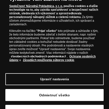
Austrálska mincovňa Perth. Spoločnosť svojim zákazníkom a
Spoločnosť Národná Pokladnica, s r. o.
používa cookies a ďalšie
zberateľom garantuje, že všetky produkty sú v originálnej a v
technológie na to, aby zaistila spoľahlivosť a bezpečnosť našich
stránok, sledovala ich výkonnosť a sprostredkovala
prvotriednej kvalite, čo je doložené aj priloženým Certifikátom
personalizovaný nákupný zážitok a cielenú reklamu.
Za týmto
autentickosti.
účelom zhromažďujeme informácie o užívateľoch, ich správaní a
zariadeniach.
Kliknutím na tlačítko
"Prijať všetko"
toto prijímate a súhlasíte s tým,
že tieto informácie budeme zdieľať s tretími stranami, napr. našimi
obchodnými partnermi. Pokiaľ toto odmietnete, budeme používať
len základné cookies a bohužiaľ nebudete dostávať žiadny
personalizovaný obsah. Pre podrobnosti a nastavenie vlastných
úprav zvoľte možnosť "Upraviť nastavenia". Svoje nastavenia
môžete kedykoľvek zmeniť. Viac informácií nájdete v našich
Všeobecných obchodných podmienkach
,
Ochrane osobných
údajov
a
Zásadách používania súborov cookie
.
Upraviť nastavenia
© Copyright 2026 - Národná Pokladnica, s. r. o.; Námestie Mateja
Korvína 1, Bratislava 811 07, Tel.: 0850 606 009
E-mail:
info@narodnapokladnica.sk, www.narodnapokladnica.sk; IČO: 45 480
Odmietnuť všetko
206, DIČ: SK2023004302
Upraviť nastavenie súborov cookie môžete
kliknutím na
tento odkaz
.