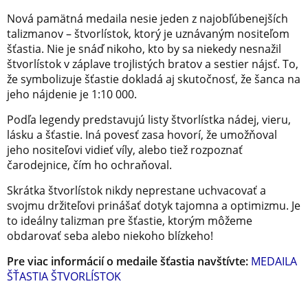
Nová pamätná medaila nesie jeden z najobľúbenejších
talizmanov – štvorlístok, ktorý je uznávaným nositeľom
šťastia. Nie je snáď nikoho, kto by sa niekedy nesnažil
štvorlístok v záplave trojlistých bratov a sestier nájsť. To,
že symbolizuje šťastie dokladá aj skutočnosť, že šanca na
jeho nájdenie je 1:10 000.
Podľa legendy predstavujú listy štvorlístka nádej, vieru,
lásku a šťastie. Iná povesť zasa hovorí, že umožňoval
jeho nositeľovi vidieť víly, alebo tiež rozpoznať
čarodejnice, čím ho ochraňoval.
Skrátka štvorlístok nikdy neprestane uchvacovať a
svojmu držiteľovi prinášať dotyk tajomna a optimizmu. Je
to ideálny talizman pre šťastie, ktorým môžeme
obdarovať seba alebo niekoho blízkeho!
Pre viac informácií o medaile šťastia navštívte:
MEDAILA
ŠŤASTIA ŠTVORLÍSTOK