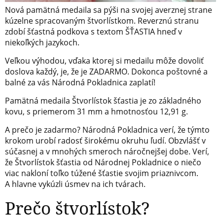
Nová pamätná medaila sa pýši na svojej averznej strane
kúzelne spracovaným štvorlístkom. Reverznú stranu
zdobí šťastná podkova s textom ŠŤASTIA hneď v
niekoľkých jazykoch.
Veľkou výhodou, vďaka ktorej si medailu môže dovoliť
doslova každý, je, že je ZADARMO. Dokonca poštovné a
balné za vás Národná Pokladnica zaplatí!
Pamätná medaila Štvorlístok šťastia je zo základného
kovu, s priemerom 31 mm a hmotnosťou 12,91 g.
A prečo je zadarmo? Národná Pokladnica verí, že týmto
krokom urobí radosť širokému okruhu ľudí. Obzvlášť v
súčasnej a v mnohých smeroch náročnejšej dobe. Verí,
že Štvorlístok šťastia od Národnej Pokladnice o niečo
viac nakloní toľko túžené šťastie svojim priaznivcom.
A hlavne vykúzli úsmev na ich tvárach.
Prečo štvorlístok?