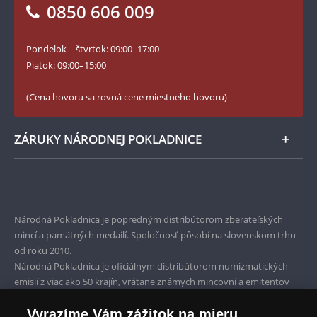
Vrátenie tovaru - formulár
0850 606 009
Facebook Národnej Pokladnice
Slovník základných pojmov
Instagram Národnej Pokladnice
Pondelok – štvrtok: 09:00–17:00
Numizmatické novinky
YouTube Národnej Pokladnice
Piatok: 09:00–15:00
Zásady používania súborov cookie
(Cena hovoru sa rovná cene miestneho hovoru)
ZÁRUKY NÁRODNEJ POKLADNICE
Bezpečné nákupy
Prvotriedny servis
Národná Pokladnica je popredným distribútorom zberateľských
Garancia najvyššej kvality
mincí a pamätných medailí. Spoločnosť pôsobí na slovenskom trhu
od roku 2010.
Iba originálne produkty
Národná Pokladnica je oficiálnym distribútorom numizmatických
emisií z viac ako 50 krajín, vrátane známych mincovní a emitentov
ako je Britská kráľovská mincovňa, Kráľovská kanadská mincovňa,
Vyrazíme Vám zážitok na mieru
Parížska mincovňa, Nórska mincovňa, Fínska mincovňa alebo