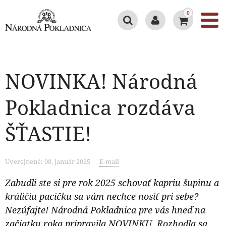
0
NOVINKA! Národná
Pokladnica rozdáva
ŠŤASTIE!
Uverejnené: 08. január 2025
E-mail
Zabudli ste si pre rok 2025 schovať kapriu šupinu a
králičiu pacičku sa vám nechce nosiť pri sebe?
Nezúfajte! Národná Pokladnica pre vás hneď na
začiatku roka pripravila NOVINKU. Rozhodla sa