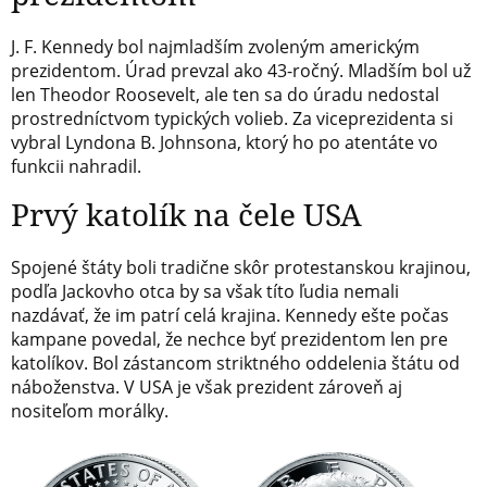
J. F. Kennedy bol najmladším zvoleným americkým
prezidentom. Úrad prevzal ako 43-ročný. Mladším bol už
len Theodor Roosevelt, ale ten sa do úradu nedostal
prostredníctvom typických volieb. Za viceprezidenta si
vybral Lyndona B. Johnsona, ktorý ho po atentáte vo
funkcii nahradil.
Prvý katolík na čele USA
Spojené štáty boli tradične skôr protestanskou krajinou,
podľa Jackovho otca by sa však títo ľudia nemali
nazdávať, že im patrí celá krajina. Kennedy ešte počas
kampane povedal, že nechce byť prezidentom len pre
katolíkov. Bol zástancom striktného oddelenia štátu od
náboženstva. V USA je však prezident zároveň aj
nositeľom morálky.