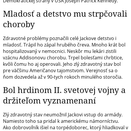
Demokratickej strany v USA Joseph Patrick Kennedy.
Mladosť a detstvo mu strpčovali
choroby
Zdravotné problémy poznačili celé Jackove detstvo i
mladosť. Trápil ho zápal hrubého čreva. Mnoho krát bol
hospitalizovaný v nemocnici. Neskôr mu lekári zistili
vzácnu Addisonovu chorobu. Trpel bolesťami chrbtice,
kvôli čomu ho aj operovali. Jeho zlý zdravotný stav bol
pre väčšinu Američanov tajomstvom. Verejnosť sa o
ňom dozvedela až v 90-tych rokoch minulého storočia.
Bol hrdinom II. svetovej vojny a
držiteľom vyznamenaní
Zlý zdravotný stav neumožnil Jackovi vstup do armády.
Namiesto toho sa pridal k americkému námorníctvu.
Ako dobrovoľník išiel na torpédoborec, ktorý hliadkoval v