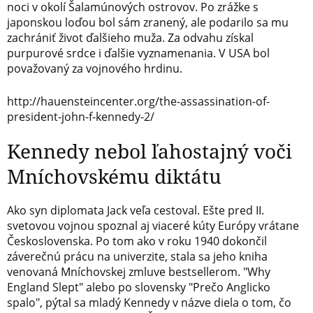
noci v okolí Šalamúnových ostrovov. Po zrážke s
japonskou loďou bol sám zranený, ale podarilo sa mu
zachrániť život ďalšieho muža. Za odvahu získal
purpurové srdce i ďalšie vyznamenania. V USA bol
považovaný za vojnového hrdinu.
http://hauensteincenter.org/the-assassination-of-
president-john-f-kennedy-2/
Kennedy nebol ľahostajný voči
Mníchovskému diktátu
Ako syn diplomata Jack veľa cestoval. Ešte pred II.
svetovou vojnou spoznal aj viaceré kúty Európy vrátane
Československa. Po tom ako v roku 1940 dokončil
záverečnú prácu na univerzite, stala sa jeho kniha
venovaná Mníchovskej zmluve bestsellerom. "Why
England Slept" alebo po slovensky "Prečo Anglicko
spalo", pýtal sa mladý Kennedy v názve diela o tom, čo