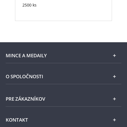
2500 ks
MINCE A MEDAILY
Len v Národnej Pokladnici
O SPOLOČNOSTI
Striebro
Národná Pokladnica
PRE ZÁKAZNÍKOV
Pamätné medaily
Emisie NBS
Všeobecné obchodné podmienky
KONTAKT
Príslušenstvo