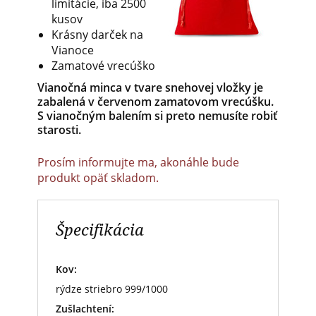
limitácie, iba 2500
kusov
Krásny darček na
Vianoce
Zamatové vrecúško
Vianočná minca v tvare snehovej vložky je
zabalená v červenom zamatovom
vrecúšku
.
S vianočným balením si preto nemusíte robiť
starosti.
Prosím informujte ma, akonáhle bude
produkt opäť skladom.
Špecifikácia
Kov:
rýdze striebro 999/1000
Zušlachtení: