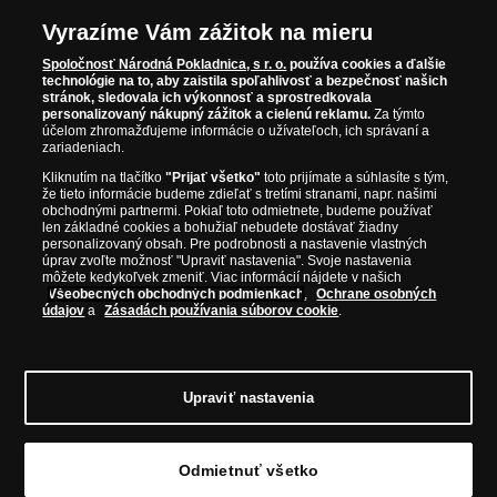
mincí a pamätných medailí. Spoločnosť pôsobí na slovenskom trhu
Garancia najvyššej kvality
od roku 2010.
Vyrazíme Vám zážitok na mieru
Národná Pokladnica je oficiálnym distribútorom numizmatických
Iba originálne produkty
emisií z viac ako 50 krajín, vrátane známych mincovní a emitentov
Spoločnosť Národná Pokladnica, s r. o.
používa cookies a ďalšie
technológie na to, aby zaistila spoľahlivosť a bezpečnosť našich
ako je Britská kráľovská mincovňa, Kráľovská kanadská mincovňa,
stránok, sledovala ich výkonnosť a sprostredkovala
Parížska mincovňa, Nórska mincovňa, Fínska mincovňa alebo
personalizovaný nákupný zážitok a cielenú reklamu.
Za týmto
Austrálska mincovňa Perth. Spoločnosť svojim zákazníkom a
účelom zhromažďujeme informácie o užívateľoch, ich správaní a
zberateľom garantuje, že všetky produkty sú v originálnej a v
zariadeniach.
prvotriednej kvalite, čo je doložené aj priloženým Certifikátom
Kliknutím na tlačítko
"Prijať všetko"
toto prijímate a súhlasíte s tým,
autentickosti.
že tieto informácie budeme zdieľať s tretími stranami, napr. našimi
obchodnými partnermi. Pokiaľ toto odmietnete, budeme používať
len základné cookies a bohužiaľ nebudete dostávať žiadny
personalizovaný obsah. Pre podrobnosti a nastavenie vlastných
úprav zvoľte možnosť "Upraviť nastavenia". Svoje nastavenia
môžete kedykoľvek zmeniť. Viac informácií nájdete v našich
Všeobecných obchodných podmienkach
,
Ochrane osobných
údajov
a
Zásadách používania súborov cookie
.
Upraviť nastavenia
© Copyright 2026 - Národná Pokladnica, s. r. o.; Námestie Mateja Korvína 1,
Odmietnuť všetko
Bratislava 811 07, Tel.: 0850 606 009
E-mail: info@narodnapokladnica.sk,
www.narodnapokladnica.sk; IČO: 45 480 206, DIČ: SK2023004302