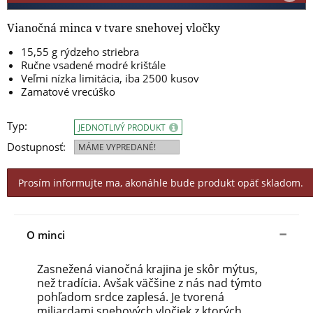
Vianočná minca v tvare snehovej vločky
15,55 g rýdzeho striebra
Ručne vsadené modré
krištále
Veľmi nízka limitácia, iba 2500 kusov
Zamatové vrecúško
Typ:
JEDNOTLIVÝ PRODUKT
Dostupnosť:
MÁME VYPREDANÉ!
Prosím informujte ma, akonáhle bude produkt opäť skladom.
O minci
Zasnežená vianočná krajina je skôr mýtus,
než tradícia. Avšak väčšine z nás nad týmto
pohľadom srdce zaplesá. Je tvorená
miliardami snehových vločiek z ktorých