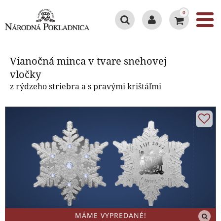
0
Vianočná minca v tvare snehovej
vločky
Vianočná minca v tvare snehovej
vločky
z rýdzeho striebra a s pravými krištáľmi
MÁME VYPREDANÉ!