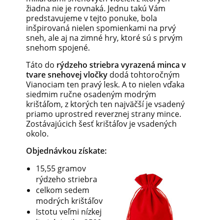
žiadna nie je rovnaká. Jednu takú Vám
predstavujeme v tejto ponuke, bola
inšpirovaná nielen spomienkami na prvý
sneh, ale aj na zimné hry, ktoré sú s prvým
snehom spojené.
Táto do
rýdzeho striebra vyrazená minca v
tvare snehovej vločky
dodá tohtoročným
Vianociam ten pravý lesk. A to nielen vďaka
siedmim ručne osadeným modrým
krištáľom, z ktorých ten najväčší je vsadený
priamo uprostred reverznej strany mince.
Zostávajúcich šesť krištáľov je vsadených
okolo.
Objednávkou získate:
15,55 gramov
rýdzeho striebra
celkom sedem
modrých krištáľov
Istotu veľmi nízkej