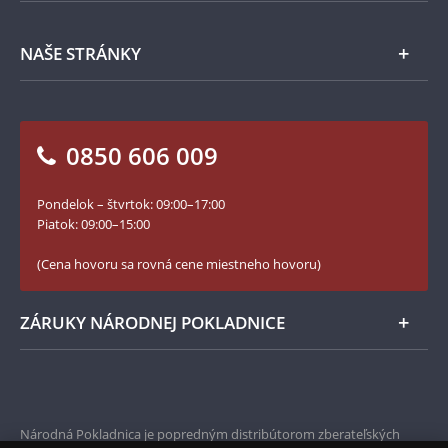
Ochrana osobných údajov
Spracovanie osobných údajov
Numizmatické novinky
Napíšte nám
NAŠE STRÁNKY
Ako objednať
Ako Vám môžeme pomôcť?
100. výročie vzniku Česko-Slovenska
Otázky a odpovede
Kontakt pre médiá
Blog Pokladnica mincí
Vrátenie tovaru - formulár
0850 606 009
Facebook Národnej Pokladnice
Slovník základných pojmov
Instagram Národnej Pokladnice
Pondelok – štvrtok: 09:00–17:00
Numizmatické novinky
YouTube Národnej Pokladnice
Piatok: 09:00–15:00
Zásady používania súborov cookie
(Cena hovoru sa rovná cene miestneho hovoru)
ZÁRUKY NÁRODNEJ POKLADNICE
Bezpečné nákupy
Prvotriedny servis
Národná Pokladnica je popredným distribútorom zberateľských