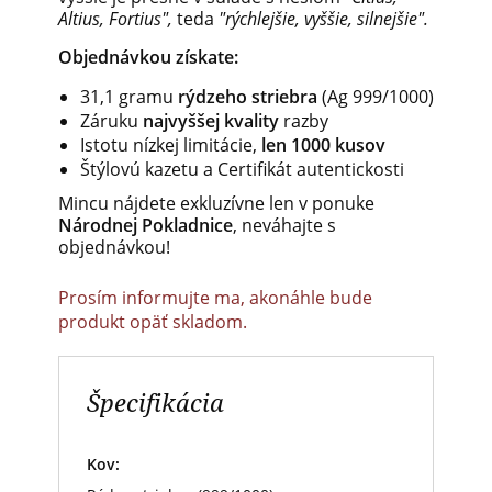
Altius,
Fortius",
teda
"rýchlejšie,
vyššie, silnejšie".
Objednávkou
získate:
31,1
gramu
rýdzeho
striebra
(Ag
999/1000)
Záruku
najvyššej kvality
razby
Istotu
nízkej
limitácie,
len
1000
kusov
Štýlovú kazetu
a
Certifikát
autentickosti
Mincu nájdete exkluzívne len v ponuke
Národnej Pokladnice
, neváhajte s
objednávkou!
Prosím informujte ma, akonáhle bude
produkt opäť skladom.
Špecifikácia
Kov: