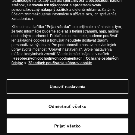
technológie na to, aby zaistila spoľahlivosť a bezpečnosť našich
ako je Britská kráľovská mincovňa, Kráľovská kanadská mincovňa,
stránok, sledovala ich výkonnosť a sprostredkovala
Parížska mincovňa, Nórska mincovňa, Fínska mincovňa alebo
personalizovaný nákupný zážitok a cielenú reklamu.
Za týmto
Austrálska mincovňa Perth. Spoločnosť svojim zákazníkom a
účelom zhromažďujeme informácie o užívateľoch, ich správaní a
zberateľom garantuje, že všetky produkty sú v originálnej a v
zariadeniach.
prvotriednej kvalite, čo je doložené aj priloženým Certifikátom
Kliknutím na tlačítko
"Prijať všetko"
toto prijímate a súhlasíte s tým,
autentickosti.
že tieto informácie budeme zdieľať s tretími stranami, napr. našimi
obchodnými partnermi. Pokiaľ toto odmietnete, budeme používať
len základné cookies a bohužiaľ nebudete dostávať žiadny
personalizovaný obsah. Pre podrobnosti a nastavenie vlastných
úprav zvoľte možnosť "Upraviť nastavenia". Svoje nastavenia
môžete kedykoľvek zmeniť. Viac informácií nájdete v našich
Všeobecných obchodných podmienkach
,
Ochrane osobných
údajov
a
Zásadách používania súborov cookie
.
Upraviť nastavenia
© Copyright 2026 - Národná Pokladnica, s. r. o.; Námestie Mateja Korvína 1,
Odmietnuť všetko
Bratislava 811 07, Tel.: 0850 606 009
E-mail: info@narodnapokladnica.sk,
www.narodnapokladnica.sk; IČO: 45 480 206, DIČ: SK2023004302
Upraviť nastavenie súborov cookie môžete
kliknutím na tento
odkaz
.
Prijať všetko