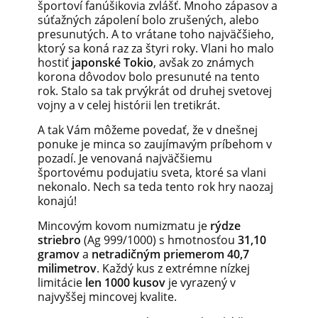
športoví
fanúšikovia
zvlášť.
Mnoho
zápasov a
súťažných
zápolení
bolo zrušených,
alebo
presunutých.
A to vrátane
toho
najväčšieho,
ktorý sa koná
raz
za
štyri roky. Vlani
ho
malo
hostiť
japonské
Tokio
,
avšak
zo známych
korona
dôvodov
bolo presunuté
na tento
rok.
Stalo
sa
tak
prvýkrát od
druhej
svetovej
vojny
a
v
celej
histórii
len tretikrát.
A
tak Vám
môžeme
povedať,
že
v dnešnej
ponuke je
minca so
zaujímavým
príbehom
v
pozadí.
Je
venovaná
najväčšiemu
športovému
podujatiu
sveta, ktoré
sa
vlani
nekonalo.
Nech
sa
teda tento rok
hry
naozaj
konajú!
Mincovým
kovom
numizmatu
je
rýdze
striebro
(Ag
999/1000)
s hmotnosťou
31,10
gramov
a
netradičným
priemerom
40,7
milimetrov
.
Každý
kus
z extrémne
nízkej
limitácie
len
1000
kusov
je
vyrazený
v
najvyššej
mincovej
kvalite.