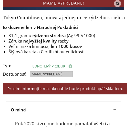
MÁME VYPREDANÉ!
Tokyo Countdown, minca z jednej unce rýdzeho striebra
Exkluzívne len v Národnej Pokladnici
31,1 gramu
rýdzeho striebra
(Ag 999/1000)
Záruka
najvyššej kvality
razby
Veľmi nízka limitácia,
len 1000 kusov
Štýlová kazeta a Certifikát autentickosti
Typ:
JEDNOTLIVÝ PRODUKT
Dostupnosť:
MÁME VYPREDANÉ!
Prosím informujte ma, akonáhle bude produkt opäť skladom.
O minci
Rok
2020
si zrejme
budeme
pamätať
všetci
a