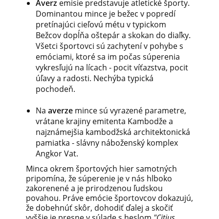
Averz
e
misie
predstavuje
atletické
športy.
Dominantou
mince
je
bežec
v
popredí
pretínajúci
cieľovú
métu
v
typickom
Bežcov
dopĺňa
oštepár
a
skokan
do
diaľky.
Všetci
športovci
sú
zachytení
v pohybe
s
emóciami,
ktoré
sa
im
počas
súperenia
vykresľujú
na
lícach
-
pocit
víťazstva,
pocit
úľavy
a
radosti.
Nechýba
typická
pochodeň.
Na
averze
mince
sú vyrazené
parametre,
vrátane krajiny
emitenta
Kambodže
a
najznámejšia kambodžská architektonická
pamiatka - slávny náboženský komplex
Angkor Vat.
Minca
okrem športových
hier
samotných
pripomína,
že
súperenie
je
v nás
hlboko
zakorenené
a
je prirodzenou
ľudskou
povahou.
Práve
emócie
športovcov
dokazujú,
že
dobehnúť
skôr,
dohodiť
ďalej
a
skočiť
vyššie
je presne
v
súlade
s
heslom
"Citius,