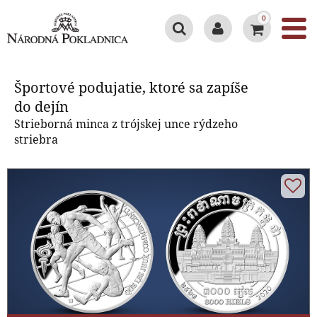
0
Športové podujatie, ktoré sa
zapíše do dejín
Športové podujatie, ktoré sa zapíše
do dejín
Strieborná minca z trójskej unce rýdzeho
striebra