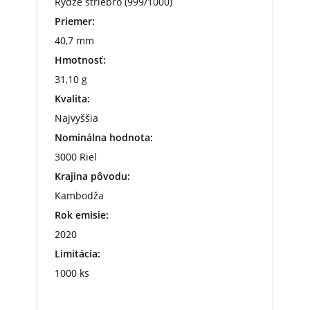
Rýdze striebro (999/1000)
Priemer:
40,7 mm
Hmotnosť:
31,10 g
Kvalita:
Najvyššia
Nominálna hodnota:
3000 Riel
Krajina pôvodu:
Kambodža
Rok emisie:
2020
Limitácia:
1000 ks