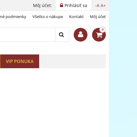
Môj účet:
Prihlásiť sa
-A
A+
dné podmienky
Všetko o nákupe
Kontakt
Môj účet
j helmy
0
VIP PONUKA