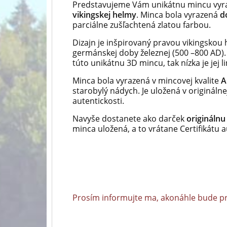
Predstavujeme Vám unikátnu mincu vyr
vikingskej helmy
.
Minca bola vyrazená
d
parciálne zušľachtená zlatou farbou.
Dizajn je inšpirovaný pravou vikingskou
germánskej doby železnej (500 –800 AD).
túto unikátnu 3D mincu, tak nízka je jej li
Minca bola vyrazená v mincovej kvalite
A
starobylý nádych.
Je uložená v originálne
autentickosti.
Navyše dostanete ako darček
originálnu
minca uložená,
a
to vrátane Certifikátu a
Prosím informujte ma, akonáhle bude p