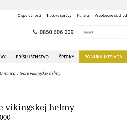
O spoločnosti
Tlačové správy
Kariéra
Všeobecné obcho
orná minca v tvare vikingske
0850 606 009
OVY
PRÍSLUŠENSTVO
ŠPERKY
PONUKA MESIACA
D minca v tvare vikingskej helmy
e vikingskej helmy
1000