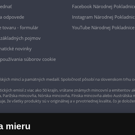
jednať
Facebook Národnej Pokladnic
 a odpovede
Instagram Národnej Pokladnic
e tovaru - formulár
YouTube Národnej Pokladnice
 základných pojmov
atické novinky
používania súborov cookie
ských mincí a pamätných medailí. Spoločnosť pôsobí na slovenskom trhu o
ckých emisií z viac ako 50 krajín, vrátane známych mincovní a emitentov ak
a, Parížska mincovňa, Nórska mincovňa, Fínska mincovňa alebo Austrálska
, že všetky produkty sú v originálnej a v prvotriednej kvalite, čo je dolože
a mieru