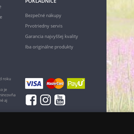
POKLADNICE
e
Bezpečné nákupy
e
Prvotriedny servis
Garancia najvyššej kvality
Iba originálne produkty
d roku
o je
 mincovňa
né aj