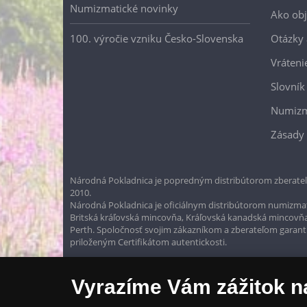
Numizmatické novinky
Ako ob
100. výročie vzniku Česko-Slovenska
Otázky
Vráteni
Slovník
Numizm
Zásady 
Národná Pokladnica je popredným distribútorom zberateľ
2010.
Národná Pokladnica je oficiálnym distribútorom numizmati
Britská kráľovská mincovňa, Kráľovská kanadská mincovň
Perth. Spoločnosť svojim zákazníkom a zberateľom garantuje
priloženým Certifikátom autentickosti.
Vyrazíme Vám zážitok n