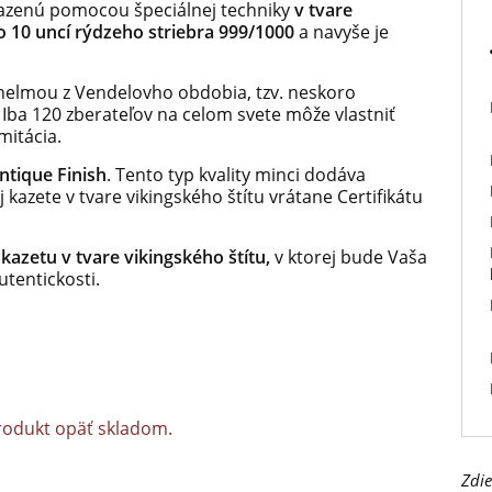
azenú pomocou špeciálnej techniky
v tvare
o 10 uncí rýdzeho striebra 999/1000
a navyše je
 helmou z Vendelovho obdobia, tzv. neskoro
Iba 120 zberateľov na celom svete môže vlastniť
mitácia.
ntique Finish
.
Tento typ kvality minci dodáva
j kazete v tvare vikingského štítu vrátane Certifikátu
 kazetu v tvare vikingského štítu,
v ktorej bude Vaša
utentickosti.
rodukt opäť skladom.
Zdie