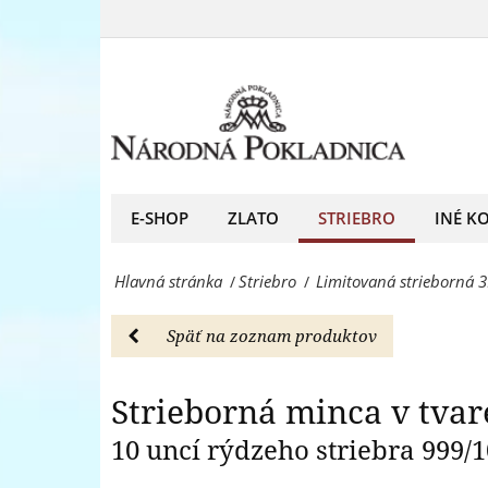
Limitovaná
vikingskej
strieborná
Strieb
helmy
3D
-
minca
Striebro
v
-
tvare
E-SHOP
ZLATO
STRIEBRO
INÉ K
Národná
vikingskej
Pokladnica
Hlavná stránka
Striebro
Limitovaná strieborná 3
/
/
helmy
-
-
predný
Späť na zoznam produktov
Striebro
európsky
-
Strieborná minca v tvar
predajca
Národná
10 uncí rýdzeho striebra 999/
mincí
Pokladnica
a