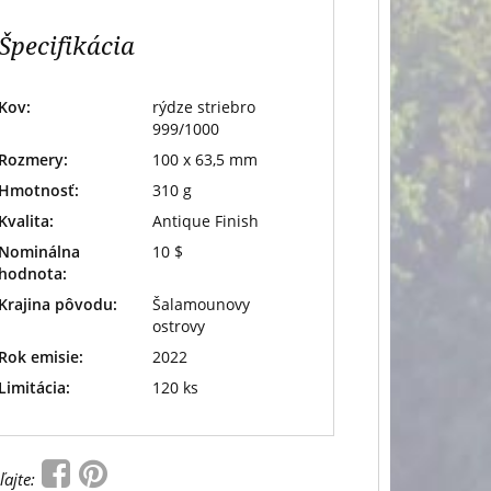
Špecifikácia
Kov:
rýdze striebro
999/1000
Rozmery:
100 x 63,5 mm
Hmotnosť:
310 g
Kvalita:
Antique Finish
Nominálna
10 $
hodnota:
Krajina pôvodu:
Šalamounovy
ostrovy
Rok emisie:
2022
Limitácia:
120 ks
ľajte: