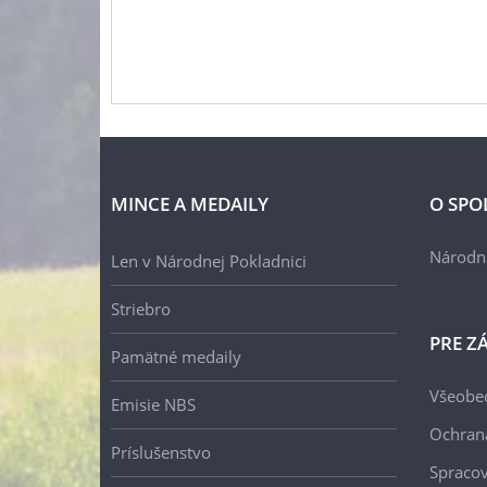
MINCE A MEDAILY
O SPO
Národn
Len v Národnej Pokladnici
Striebro
PRE Z
Pamätné medaily
Všeobe
Emisie NBS
Ochran
Príslušenstvo
Spracov