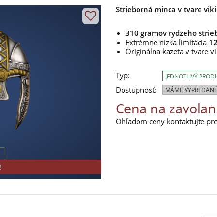
Strieborná minca v tvare vik
310 gramov rýdzeho strie
Extrémne nízka limitácia
12
Originálna kazeta v tvare v
Typ:
JEDNOTLIVÝ PROD
Dostupnosť:
MÁME VYPREDANÉ
Cena na zavolan
Ohľadom ceny kontaktujte pros
!