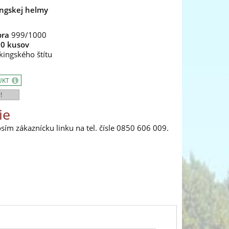
ingskej helmy
bra
999/1000
0 kusov
ikingského štítu
UKT
!
ie
ím zákaznícku linku na tel. čísle 0850 606 009.