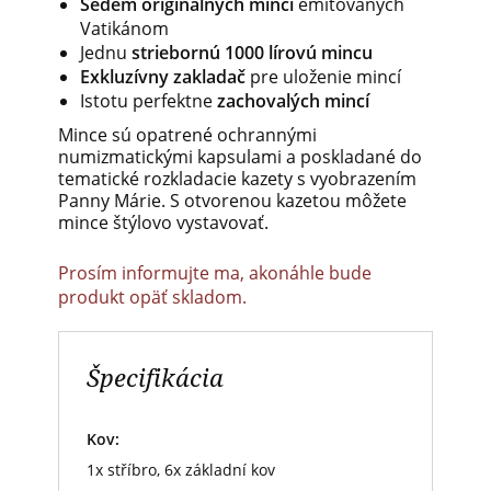
Sedem originálnych mincí
emitovaných
Vatikánom
Jednu
striebornú 1000 lírovú mincu
Exkluzívny zakladač
pre uloženie mincí
Istotu perfektne
zachovalých mincí
Mince sú opatrené ochrannými
numizmatickými kapsulami a poskladané do
tematické rozkladacie kazety s vyobrazením
Panny Márie. S otvorenou kazetou môžete
mince štýlovo vystavovať.
Prosím informujte ma, akonáhle bude
produkt opäť skladom.
Špecifikácia
Kov:
1x stříbro, 6x základní kov