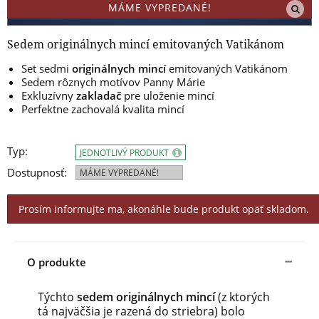
MÁME VYPREDANÉ!
Sedem originálnych mincí emitovaných Vatikánom
Set sedmi
originálnych mincí
emitovaných Vatikánom
Sedem rôznych motívov Panny Márie
Exkluzívny
zakladač
pre uloženie mincí
Perfektne zachovalá kvalita mincí
Typ:
JEDNOTLIVÝ PRODUKT
Dostupnosť:
MÁME VYPREDANÉ!
Prosím informujte ma, akonáhle bude produkt opäť skladom.
O produkte
Týchto
sedem originálnych mincí
(z ktorých
tá najväčšia je razená do striebra) bolo