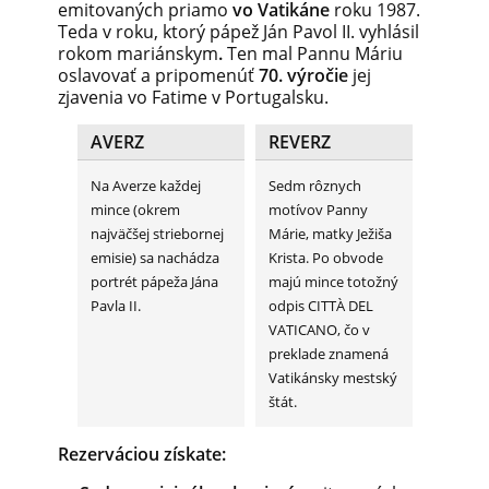
emitovaných priamo
vo Vatikáne
roku 1987.
Teda v roku, ktorý pápež Ján Pavol II. vyhlásil
rokom mariánskym
.
Ten mal Pannu Máriu
oslavovať a pripomenúť
70. výročie
jej
zjavenia vo Fatime v Portugalsku.
AVERZ
REVERZ
Na Averze každej
Sedm rôznych
mince (okrem
motívov Panny
najväčšej striebornej
Márie, matky Ježiša
emisie) sa nachádza
Krista. Po obvode
portrét pápeža Jána
majú mince totožný
Pavla II.
odpis CITTÀ DEL
VATICANO, čo v
preklade znamená
Vatikánsky mestský
štát.
Rezerváciou získate: