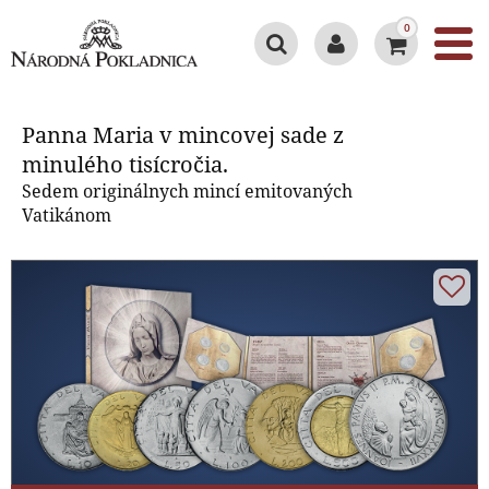
0
Panna Maria v mincovej sade z
minulého tisícročia.
Panna Maria v mincovej sade z
minulého tisícročia.
Sedem originálnych mincí emitovaných
Vatikánom