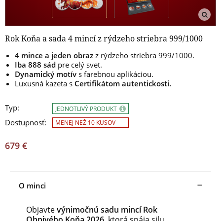
Rok Koňa a sada 4 mincí z rýdzeho striebra 999/1000
4 mince a jeden obraz
z rýdzeho striebra 999/1000.
Iba 888 sád
pre celý svet.
Dynamický motív
s farebnou aplikáciou.
Luxusná kazeta s
Certifikátom autentickosti.
Typ:
JEDNOTLIVÝ PRODUKT
Dostupnosť:
MENEJ NEŽ 10 KUSOV
679 €
O minci
Objavte
výnimočnú sadu mincí Rok
Ohnivého Koňa 2026
, ktorá spája silu