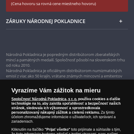
(Cena hovoru sa rovná cene miestneho hovoru)
ZÁRUKY NÁRODNEJ POKLADNICE
Bezpečné nákupy
Prvotriedny servis
Národná Pokladnica je popredným distribútorom zberateľských
mincí a pamätných medailí. Spoločnosť pôsobí na slovenskom trhu
Garancia najvyššej kvality
od roku 2010.
Národná Pokladnica je oficiálnym distribútorom numizmatických
Iba originálne produkty
emisií z viac ako 50 krajín, vrátane známych mincovní a emitentov
ako je Britská kráľovská mincovňa, Kráľovská kanadská mincovňa,
Parížska mincovňa, Nórska mincovňa, Fínska mincovňa alebo
Vyrazíme Vám zážitok na mieru
Austrálska mincovňa Perth. Spoločnosť svojim zákazníkom a
zberateľom garantuje, že všetky produkty sú v originálnej a v
Spoločnosť Národná Pokladnica, s r. o.
používa cookies a ďalšie
prvotriednej kvalite, čo je doložené aj priloženým Certifikátom
technológie na to, aby zaistila spoľahlivosť a bezpečnosť našich
autentickosti.
stránok, sledovala ich výkonnosť a sprostredkovala
personalizovaný nákupný zážitok a cielenú reklamu.
Za týmto
účelom zhromažďujeme informácie o užívateľoch, ich správaní a
zariadeniach.
Kliknutím na tlačítko
"Prijať všetko"
toto prijímate a súhlasíte s tým,