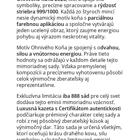
symboliky, precízne spracovanie a
rýdzosť
striebra 999/1000
. Každá zo štyroch mincí
nesie dynamický motív koňa s
parciálnou
farebnou aplikáciou
a spoločne vytvárajú
jeden ucelený obraz, ktorý zaujme energiou
pohybu aj výrazom neskrotnej vitality.
Motív Ohnivého Koňa je spojený s o
dvahou,
silou a vnútornou energiou
. Práve tieto
hodnoty sa odrážajú v každom detaile tejto
mimoriadnej sady. Vďaka premyslenej
kompozícii a precíznemu vyhotoveniu pôsobí
celok výnimočne zberateľsky aj
reprezentatívne.
Exkluzívna limitácia
iba 888 sád
pre celý svet
dodáva tejto emisii mimoriadnu vzácnosť.
Luxusná kazeta s Certifikátom autentickosti
podčiarkuje prémiový charakter celej sady a
robí z nej pôsobivý zberateľský kúsok aj
výnimočný dar. Táto sada je určená všetkým,
ktorí oceňujú krásu drahého kovu, silu
symbolov a skutočne limitované emisie!