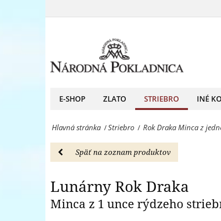
Rok
unce
Draka
rýdzeho
-
striebra
minca
999/1000
z
-
1
E-SHOP
ZLATO
STRIEBRO
INÉ K
Striebro
unce
-
Hlavná stránka
Striebro
Rok Draka Minca z jedn
/
/
rýdzeho
Národná
striebra
Pokladnica
Späť na zoznam produktov
999/1000
-
-
Lunárny Rok Draka
predný
Striebro
Minca z 1 unce rýdzeho strieb
európsky
-
predajca