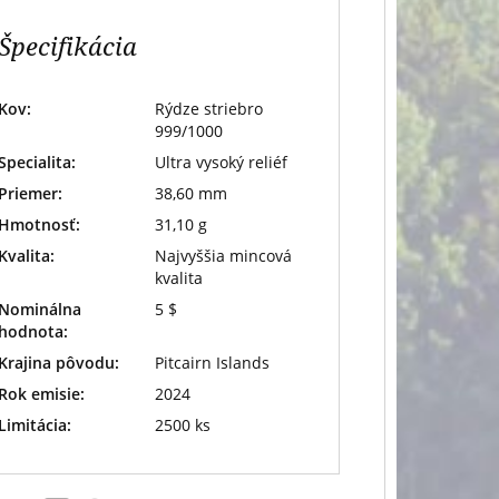
Špecifikácia
Kov:
Rýdze striebro
999/1000
Specialita:
Ultra vysoký reliéf
Priemer:
38,60 mm
Hmotnosť:
31,10 g
Kvalita:
Najvyššia mincová
kvalita
Nominálna
5 $
hodnota:
Krajina pôvodu:
Pitcairn Islands
Rok emisie:
2024
Limitácia:
2500 ks