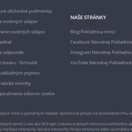
cné obchodné podmienky
NAŠE STRÁNKY
a osobných údajov
anie osobných údajov
Blog Pokladnica mincí
jednať
Facebook Národnej Pokladnic
 a odpovede
Instagram Národnej Pokladnic
e tovaru - formulár
YouTube Národnej Pokladnice
 základných pojmov
atické novinky
používania súborov cookie
ských mincí a pamätných medailí. Spoločnosť pôsobí na slovenskom trhu o
ckých emisií z viac ako 50 krajín, vrátane známych mincovní a emitentov ak
a, Parížska mincovňa, Nórska mincovňa, Fínska mincovňa alebo Austrálska