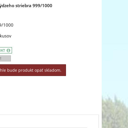
rýdzeho striebra 999/1000
99/1000
 kusov
UKT
!
áhle bude produkt opäť skladom.