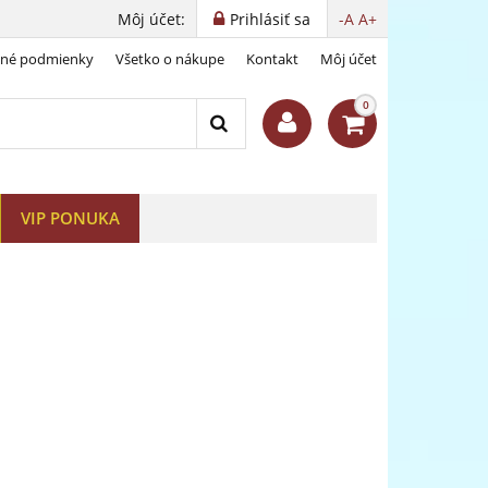
Môj účet:
Prihlásiť sa
-A
A+
dné podmienky
Všetko o nákupe
Kontakt
Môj účet
0
VIP PONUKA