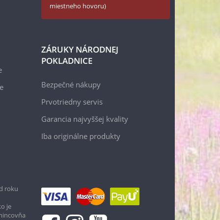
miestneho hovoru)
ZÁRUKY NÁRODNEJ
POKLADNICE
e
Bezpečné nákupy
e
Prvotriedny servis
Garancia najvyššej kvality
Iba originálne produkty
d roku
o je
 mincovňa