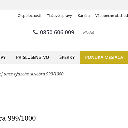
O spoločnosti
Tlačové správy
Kariéra
Všeobecné obcho
Lunárny Rok Draka
0850 606 009
OVY
PRÍSLUŠENSTVO
ŠPERKY
PONUKA MESIACA
ej unce rýdzeho striebra 999/1000
ra 999/1000