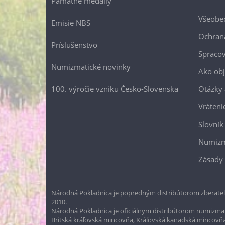
Pamätné medaily
Všeobe
Emisie NBS
Ochran
Príslušenstvo
Spracov
Numizmatické novinky
Ako ob
100. výročie vzniku Česko-Slovenska
Otázky
Vráteni
Slovník
Numizm
Zásady 
Národná Pokladnica je popredným distribútorom zberateľ
2010.
Národná Pokladnica je oficiálnym distribútorom numizmati
Britská kráľovská mincovňa, Kráľovská kanadská mincovň