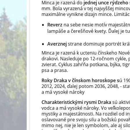
Minca je razená do
jednej unce rýdzeho 
mm. Bola vyrazená v tej najvyššej mincov
maximálne vynikne dizajn mince. Limitáci
Reverz
na sebe nesie motív majestátn
lampáše a čerešňové kvety. Ďalej je 
Averznej
strane dominuje portrét kráľa
Minca je razená k ucteniu čínskeho Nové
drakovi. Nasleduje po 12-ročnom cykle, 
zvierat. Cyklus zahŕňa potkana, býka, tigr
psa a prasa.
Roky Draka v čínskom horoskope s
ú 190
2012, 2024, ďalej potom 2036, 2048, - st
a má vysoké nároky
Charakteristickými rysmi Draka
sú aktiv
vodca a má vysoké nároky. Vo veľkolepo
mystiky a majestátnosti. Na rozdiel od i
oslavované pre svoju silu a božskú povahu
mimo nej, nie je len symbolom, ale aj si