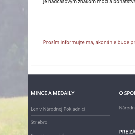
Je nadčasovým znakom moci a bohatstva
Prosím informujte ma, akonáhle bude p
MINCE A MEDAILY
O SPO
Národn
Len v Národnej Pokladnici
Striebro
PRE Z