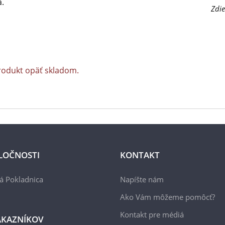
.
Zdie
rodukt opäť skladom.
LOČNOSTI
KONTAKT
á Pokladnica
Napíšte nám
Ako Vám môžeme pomôcť?
Kontakt pre médiá
ÁKAZNÍKOV