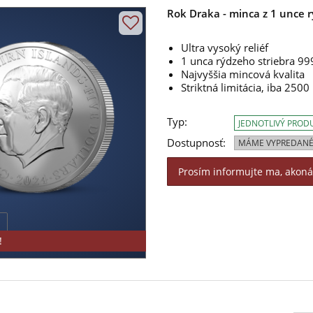
Rok Draka - minca z 1 unce 
Ultra vysoký reliéf
1 unca rýdzeho striebra 9
Najvyššia mincová kvalita
Striktná limitácia, iba 2500
Typ:
JEDNOTLIVÝ PROD
Dostupnosť:
MÁME VYPREDANÉ
Prosím informujte ma, akon
!