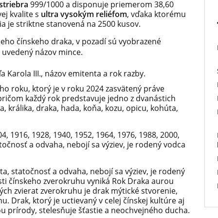
striebra
999/1000 a disponuje priemerom 38,60
ej kvalite s
ultra vysokým reliéfom
, vďaka ktorému
a je striktne stanovená na 2500 kusov.
eho čínskeho draka, v pozadí sú vyobrazené
tu uvedený názov mince.
 Karola III., názov emitenta a rok razby.
ho roku, ktorý je v roku 2024 zasvätený práve
pričom každý rok predstavuje jedno z dvanástich
a, králika, draka, hada, koňa, kozu, opicu, kohúta,
4, 1916, 1928, 1940, 1952, 1964, 1976, 1988, 2000,
atočnosť a odvaha, nebojí sa výziev, je rodený vodca
ita, statočnosť a odvaha, nebojí sa výziev, je rodený
sti čínskeho zverokruhu vyniká Rok Draka aurou
ných zvierat zverokruhu je drak mýtické stvorenie,
. Drak, ktorý je uctievaný v celej čínskej kultúre aj
lou prírody, stelesňuje šťastie a neochvejného ducha.