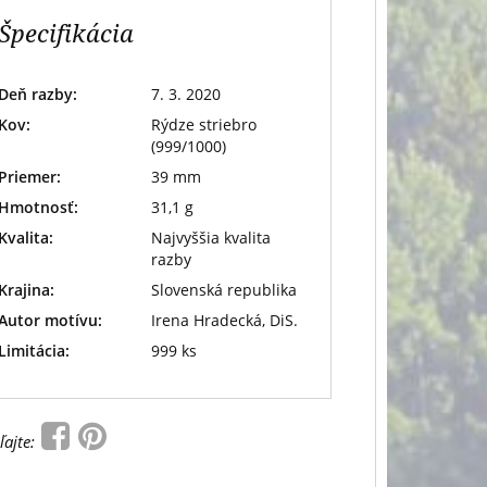
Špecifikácia
Deň razby:
7. 3. 2020
Kov:
Rýdze striebro
(999/1000)
Priemer:
39 mm
Hmotnosť:
31,1 g
Kvalita:
Najvyššia kvalita
razby
Krajina:
Slovenská republika
Autor motívu:
Irena Hradecká, DiS.
Limitácia:
999 ks
ľajte: