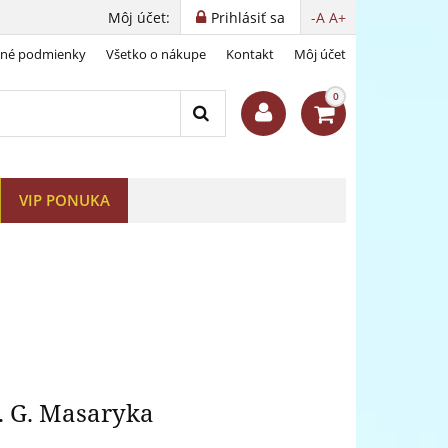
Môj účet:
Prihlásiť sa
-A
A+
dné podmienky
Všetko o nákupe
Kontakt
Môj účet
G. Masaryka
0
VIP PONUKA
. G. Masaryka