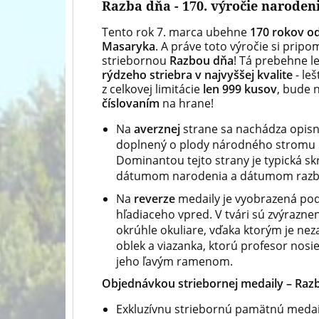
Razba dňa - 170. výročie naroden
Tento rok 7. marca ubehne
170 rokov o
Masaryka
. A práve toto výročie si pri
striebornou
Razbou dňa
! Tá prebehne l
rýdzeho striebra
v
najvyššej kvalite
- le
z celkovej limitácie
len 999 kusov
, bude 
číslovaním
na hrane!
Na
averznej
strane sa nachádza opisný 
doplnený o plody národného stromu S
Dominantou tejto strany je typická 
dátumom narodenia a dátumom razby med
Na
reverze
medaily je vyobrazená po
hľadiaceho vpred. V tvári sú zvýrazne
okrúhle okuliare, vďaka ktorým je ne
oblek a viazanka, ktorú profesor nosi
jeho ľavým ramenom.
Objednávkou
striebornej medaily – Razb
Exkluzívnu striebornú pamätnú meda