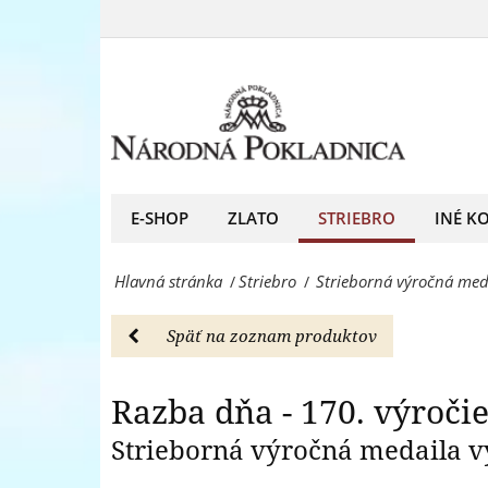
Razba
T.
dňa
Razba dňa 
G.
-
Masaryka
170.
na
výročie
striebornej
narodenia
E-SHOP
ZLATO
STRIEBRO
INÉ K
medaile
T.
-
Hlavná stránka
Striebro
Strieborná výročná meda
/
/
G.
Striebro
Masaryka
-
Späť na zoznam produktov
na
Národná
striebornej
Razba dňa - 170. výroči
Pokladnica
medaile
Strieborná výročná medaila v
-
-
predný