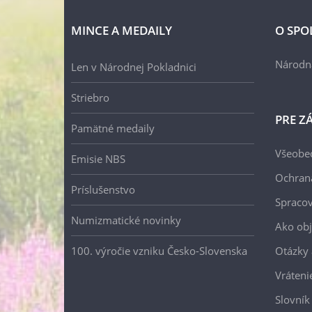
MINCE A MEDAILY
O SPO
Národn
Len v Národnej Pokladnici
Striebro
PRE Z
Pamätné medaily
Všeobe
Emisie NBS
Ochran
Príslušenstvo
Spracov
Numizmatické novinky
Ako ob
100. výročie vzniku Česko-Slovenska
Otázky
Vráteni
Slovník