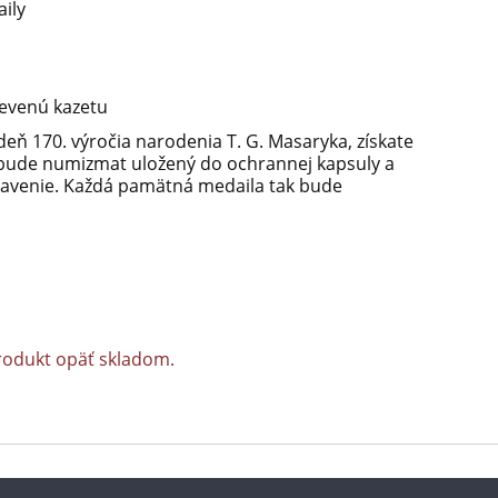
ily
revenú kazetu
 deň 170. výročia narodenia T. G. Masaryka, získate
ím bude numizmat uložený do ochrannej kapsuly a
stavenie. Každá pamätná medaila tak bude
rodukt opäť skladom.