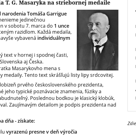
ia T. G. Masaryka na striebornej medaile
d narodenia Tomáša Garrigue
pomenieme jedinečnou
en v sobotu 7. marca do
1 unce
šteným razidlom. Každá medaila,
navyše vybavená
individuálnym
text v hornej i spodnej časti,
lovenska aj Česka.
skratka Masarykovho mena s
aily. Tento text skrášľujú listy lipy srdcovitej.
dobizeň prvého československého prezidenta,
né jeho typické poznávacie znamenia, fúziky a
zabudnuteľný. Poslednou bodkou je klasický klobúk,
eval. Zaujímavým detailom je podpis prezidenta nad
a dňa - získate:
Zdie
ilu
vyrazenú presne v deň výročia