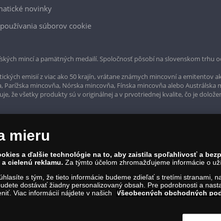
atické novinky
používania súborov cookie
ských mincí a pamätných medailí. Spoločnosť pôsobí na slovenskom trhu o
ckých emisií z viac ako 50 krajín, vrátane známych mincovní a emitentov ak
a, Parížska mincovňa, Nórska mincovňa, Fínska mincovňa alebo Austrálska
, že všetky produkty sú v originálnej a v prvotriednej kvalite, čo je dolože
a mieru
okies a ďalšie technológie na to, aby zaistila spoľahlivosť a be
a cielenú reklamu.
Za týmto účelom zhromažďujeme informácie o užív
súhlasíte s tým, že tieto informácie budeme zdieľať s tretími stranami, 
udete dostávať žiadny personalizovaný obsah. Pre podrobnosti a nasta
iť. Viac informácií nájdete v našich
Všeobecných obchodných po
rvína 1, Bratislava 811 07, Tel.: 0850 606 009
IČO: 45 480 206, DIČ: SK2023004302