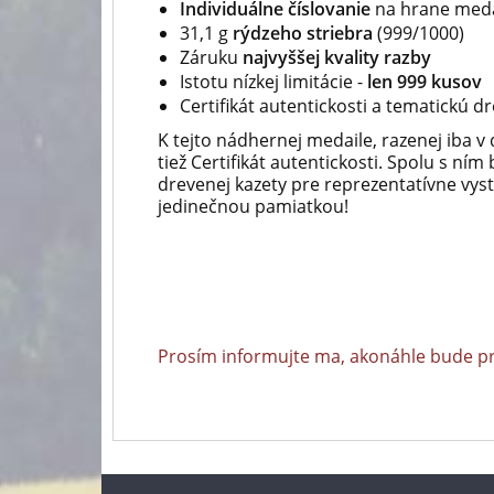
Individuálne číslovanie
na hrane meda
31,1 g
rýdzeho striebra
(999/1000)
Záruku
najvyššej kvality razby
Istotu nízkej limitácie -
len 999 kusov
Certifikát autentickosti a tematickú d
K tejto nádhernej medaile, razenej iba v
tiež Certifikát autentickosti. Spolu s n
drevenej kazety pre reprezentatívne vy
jedinečnou pamiatkou!
Prosím informujte ma, akonáhle bude p