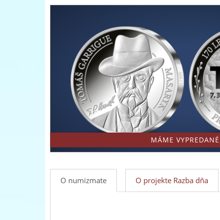
Striebro
európsky
-
predajca
Národná
mincí
Pokladnica
a
-
medailí
predný
európsky
predajca
MÁME VYPREDANÉ
mincí
a
O numizmate
O projekte Razba dňa
medailí