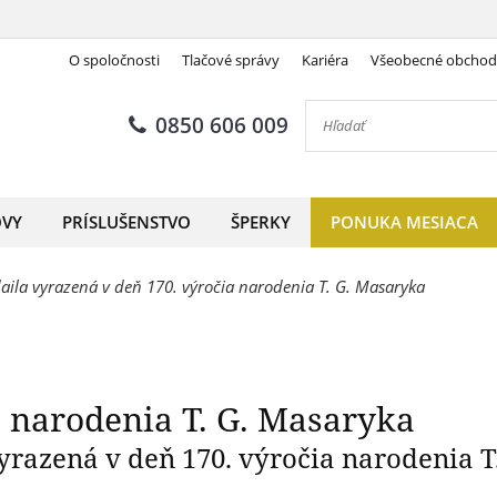
O spoločnosti
Tlačové správy
Kariéra
Všeobecné obcho
- 170. výročie narodenia T. 
0850 606 009
OVY
PRÍSLUŠENSTVO
ŠPERKY
PONUKA MESIACA
ila vyrazená v deň 170. výročia narodenia T. G. Masaryka
e narodenia T. G. Masaryka
yrazená v deň 170. výročia narodenia T