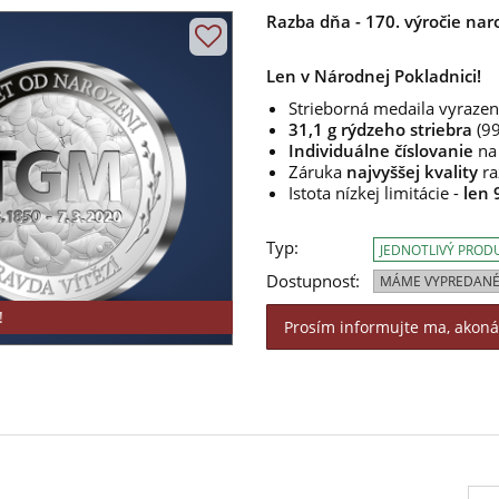
Razba dňa - 170. výročie nar
Len v Národnej Pokladnici!
Strieborná medaila vyraze
31,1 g rýdzeho striebra
(9
Individuálne číslovanie
na
Záruka
najvyššej kvality
ra
Istota nízkej limitácie -
len 
Typ:
JEDNOTLIVÝ PROD
Dostupnosť:
MÁME VYPREDANÉ
!
Prosím informujte ma, akon