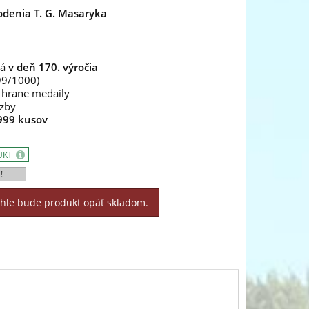
odenia T. G. Masaryka
ná
v deň 170. výročia
99/1000)
 hrane medaily
zby
999 kusov
UKT
!
áhle bude produkt opäť skladom.