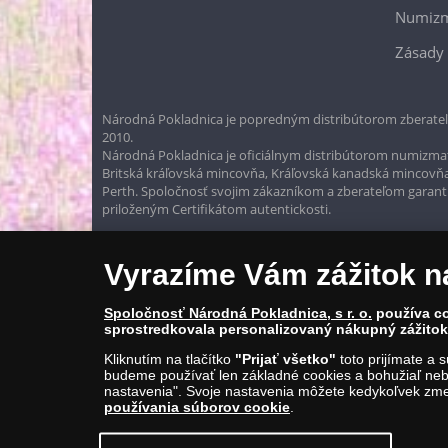
Numizm
Zásady 
Národná Pokladnica je popredným distribútorom zberateľ
2010.
Národná Pokladnica je oficiálnym distribútorom numizmati
Britská kráľovská mincovňa, Kráľovská kanadská mincovň
Perth. Spoločnosť svojim zákazníkom a zberateľom garantuje
priloženým Certifikátom autentickosti.
Vyrazíme Vám zážitok n
Spoločnosť Národná Pokladnica, s r. o.
používa co
sprostredkovala personalizovaný nákupný zážitok 
Kliknutím na tlačítko
"Prijať všetko"
toto prijímate a 
budeme používať len základné cookies a bohužiaľ neb
nastavenia". Svoje nastavenia môžete kedykoľvek zmen
používania súborov cookie
.
© Copyright 2026 - Národná Pokladnica, s. r. o.; Námestie Mateja Ko
E-mail: info@narodnapokladnica.sk, www.narodnapokladnica.sk; 