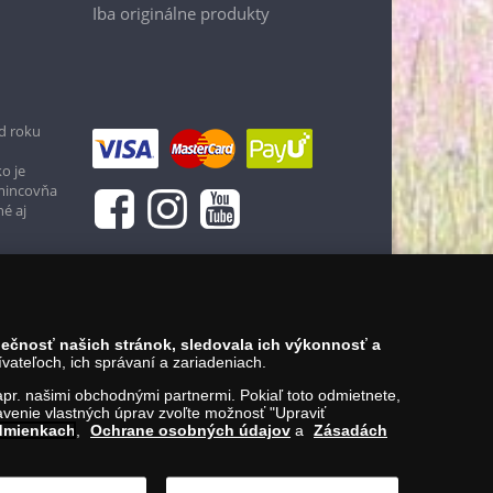
Iba originálne produkty
d roku
o je
 mincovňa
né aj
zpečnosť našich stránok, sledovala ich výkonnosť a
ateľoch, ich správaní a zariadeniach.
napr. našimi obchodnými partnermi. Pokiaľ toto odmietnete,
venie vlastných úprav zvoľte možnosť "Upraviť
dmienkach
,
Ochrane osobných údajov
a
Zásadách