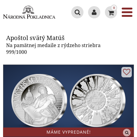
0
Apoštol svätý Matúš
Apoštol svätý Matúš
Na pamätnej medaile z rýdzeho striebra
999/1000
MÁME VYPREDANÉ!