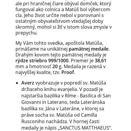
ale pri hraničnej čiare obýval domček, ktorý
fungoval ako colnica a Matúš bol výbercom
cla. Jeho život určite nebol v porovnaní s
ostatným obyvateľstvom vtedajšej doby
skromný, mohol si žiť v istom slova zmysle v
prepychu.
My Vám tohto svedka, apoštola Matúša,
prinášame na unikátnej
pamätnej medaile
.
Drahým kovom tejto pamätnej medaily je
rýdze striebro 999/1000
. Priemer je
38,61
mm a hmotnosť
20
g. Medaila je razená v
najvyššej kvalite, tzv.
Proof
.
Averz
vyobrazuje v popredí sv. Matúša
držiaceho knihu evanjelia. V pozadí je
najstaršia bazilika v Ríme - Basilica di San
Giovanni in Laterano, teda Lateránska
bazilika sv. Jána v Lateráne, v ktorej sa
práve socha sv. Matúša od Camilla
Rusconiho nachádza. V hornej časti
medaily je nápis „SANCTUS MATTHAEUS“.