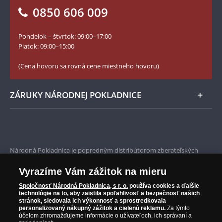
Vrátenie tovaru - formulár
0850 606 009
Facebook Národnej Pokladnice
Slovník základných pojmov
Instagram Národnej Pokladnice
Pondelok – štvrtok: 09:00–17:00
Numizmatické novinky
YouTube Národnej Pokladnice
Piatok: 09:00–15:00
Zásady používania súborov cookie
(Cena hovoru sa rovná cene miestneho hovoru)
ZÁRUKY NÁRODNEJ POKLADNICE
Bezpečné nákupy
Prvotriedny servis
Národná Pokladnica je popredným distribútorom zberateľských
mincí a pamätných medailí. Spoločnosť pôsobí na slovenskom trhu
Garancia najvyššej kvality
od roku 2010.
Vyrazíme Vám zážitok na mieru
Národná Pokladnica je oficiálnym distribútorom numizmatických
Iba originálne produkty
emisií z viac ako 50 krajín, vrátane známych mincovní a emitentov
Spoločnosť Národná Pokladnica, s r. o.
používa cookies a ďalšie
technológie na to, aby zaistila spoľahlivosť a bezpečnosť našich
ako je Britská kráľovská mincovňa, Kráľovská kanadská mincovňa,
stránok, sledovala ich výkonnosť a sprostredkovala
Parížska mincovňa, Nórska mincovňa, Fínska mincovňa alebo
personalizovaný nákupný zážitok a cielenú reklamu.
Za týmto
Austrálska mincovňa Perth. Spoločnosť svojim zákazníkom a
účelom zhromažďujeme informácie o užívateľoch, ich správaní a
zberateľom garantuje, že všetky produkty sú v originálnej a v