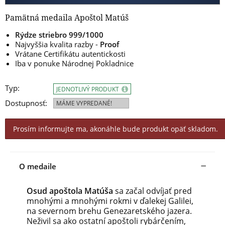
Pamätná medaila Apoštol Matúš
Rýdze striebro 999/1000
Najvyššia kvalita razby -
Proof
Vrátane Certifikátu autentickosti
Iba v ponuke Národnej Pokladnice
Typ:
JEDNOTLIVÝ PRODUKT
Dostupnosť:
MÁME VYPREDANÉ!
Prosím informujte ma, akonáhle bude produkt opäť skladom.
O medaile
Osud apoštola Matúša
sa začal odvíjať pred
mnohými a mnohými rokmi v ďalekej Galilei,
na severnom brehu Genezaretského jazera.
Neživil sa ako ostatní apoštoli rybárčením,