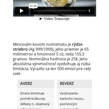
Mincovým kovom numizmatu je
rýdze
striebro
(Ag 999/1000), jeho priemer je 65
milimetrov a hmotnosť 5 oz, teda 155,5
gramov. Nominálna hodnota je 25$. Jeho
absolútna výnimočnosť vyzdvihuje aj nízka
limitácia. Vyrazilo sa len 500 emisií pre celý
svet.
AVERZ
REVERZ
Strane dominuje
Vyobrazenie
portrét kráľovnej
Karlovho mostu,
Alžbety II., doplnený
pod ktorým