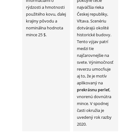
informáciami o
pokojne tečie
rýdzosti a hmotnosti
najväčšia rieka
použitého kovu, ďalej
Českej republiky,
krajiny pôvodu a
Vltava. Scenériu
nominálna hodnota
dotvárajú okolité
mince 25 $.
historické budovy.
Tento výjav patrí
medzi tie
najčarovnejšie na
svete. Výnimočnosť
reverzu umocňuje
aj to, že je motív
aplikovaný na
prekrásnu perleť
,
vnorenú dovnútra
mince. V spodnej
časti okružia je
uvedený rok razby
2020.