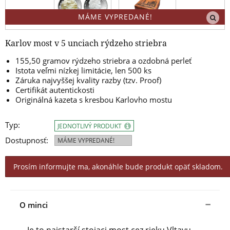
MÁME VYPREDANÉ!
Karlov most v 5 unciach rýdzeho striebra
155,50 gramov rýdzeho striebra a ozdobná perleť
Istota veľmi nízkej limitácie, len 500 ks
Záruka najvyššej kvality razby (tzv. Proof)
Certifikát autentickosti
Originálná kazeta s kresbou Karlovho mostu
Typ:
JEDNOTLIVÝ PRODUKT
Dostupnosť:
MÁME VYPREDANÉ!
Prosím informujte ma, akonáhle bude produkt opäť skladom.
O minci
Je to najstarší stojaci most cez rieku Vltavu.