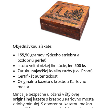
Objednávkou získate:
155,50 gramov rýdzeho striebra
a
ozdobnú
perleť
Istotu veľmi nízkej limitácie,
len 500 ks
Záruku
najvyššej kvality
razby (tzv. Proof)
Certifikát autentickosti
Originálnu kazetu
s kresbou Karlovho
mosta
Minca je bezpečne uložená v štýlovej
originálnej kazete
s kresbou Karlovho mosta
z doby minulej. S otvorenou kazetou možno