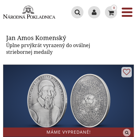
0
Jan Amos Komenský
Jan Amos Komenský
Úplne prvýkrát vyrazený do oválnej
striebornej medaily
MÁME VYPREDANÉ!