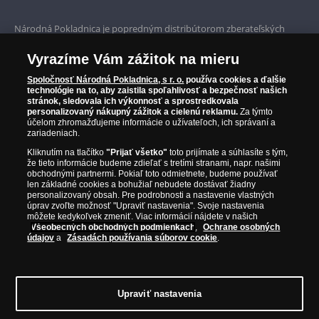
Holandsko a Anglicko.
Prvotriedny servis
Jan Amos Komenský zomrel 15. novembra 1670 v
Národná Pokladnica je popredným distribútorom zberateľských
Amsterdame, ale jeho odkaz pokračuje dodnes.
mincí a pamätných medailí. Spoločnosť pôsobí na slovenskom trhu
Garancia najvyššej kvality
Jeho myšlienky o vzdelaní, pedagogike a ľudskom
od roku 2010.
Vyrazíme Vám zážitok na mieru
Národná Pokladnica je oficiálnym distribútorom numizmatických
živote mali
veľký vplyv na ďalšie generácie
Iba originálne produkty
emisií z viac ako 50 krajín, vrátane známych mincovní a emitentov
Spoločnosť Národná Pokladnica, s r. o.
používa cookies a ďalšie
mysliteľov a pedagógov
.
technológie na to, aby zaistila spoľahlivosť a bezpečnosť našich
ako je Britská kráľovská mincovňa, Kráľovská kanadská mincovňa,
stránok, sledovala ich výkonnosť a sprostredkovala
Parížska mincovňa, Nórska mincovňa, Fínska mincovňa alebo
personalizovaný nákupný zážitok a cielenú reklamu.
Za týmto
Austrálska mincovňa Perth. Spoločnosť svojim zákazníkom a
účelom zhromažďujeme informácie o užívateľoch, ich správaní a
zberateľom garantuje, že všetky produkty sú v originálnej a v
zariadeniach.
prvotriednej kvalite, čo je doložené aj priloženým Certifikátom
Kliknutím na tlačítko
"Prijať všetko"
toto prijímate a súhlasíte s tým,
autentickosti.
že tieto informácie budeme zdieľať s tretími stranami, napr. našimi
obchodnými partnermi. Pokiaľ toto odmietnete, budeme používať
len základné cookies a bohužiaľ nebudete dostávať žiadny
personalizovaný obsah. Pre podrobnosti a nastavenie vlastných
úprav zvoľte možnosť "Upraviť nastavenia". Svoje nastavenia
môžete kedykoľvek zmeniť. Viac informácií nájdete v našich
Všeobecných obchodných podmienkach
,
Ochrane osobných
údajov
a
Zásadách používania súborov cookie
.
Upraviť nastavenia