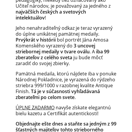
pedagogiky, niekedy tiež označovaný ako
Učiteľ národov, je považovaný za jedného z
najväčších českých a svetových
intelektuálov
!
Jeho nenahraditeľný odkaz je teraz vyrazený
do úplne unikátnej pamätnej medaily.
Prvýkrát v histórii
bol portrét Jána Amosa
Komenského vyrazený do
3 uncovej
striebornej medaily v tvare oválu
. A
iba 99
zberateľov z celého sveta
ju bude môcť
zaradiť do svojej zbierky.
Pamätná medaila, ktorú nájdete iba v ponuke
Národnej Pokladnice, je vyrazená do rýdzeho
striebra 999/1000 v razobnej kvalite Antique
Finish.
Tá je v súčasnosti vyhľadávaná
zberateľmi po celom svete
.
ÚPLNE ZADARMO
navyše získate elegantnú
bielu kazetu a Certifikát autentickosti!
Objednajte ešte dnes a staňte sa jedným z 99
šťastných majiteľov tohto strieborného