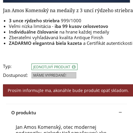
Jan Amos Komenský na medaily z 3 uncí rýdzeho striebra
3 unce rýdzeho striebra
999/1000
Veľmi nízka limitácia -
iba 99 kusov celosvetovo
Individuálne číslovanie
na hrane každej medaily
Zberateľmi vyhľadávaná kvalita Antique Finish
ZADARMO elegantná biela kazeta
a Certifikát autentickosti
Typ:
JEDNOTLIVÝ PRODUKT
Dostupnosť:
MÁME VYPREDANÉ!
Prosím informujte ma, akonáhle bude produkt opäť skladom.
O produktu
Jan Amos Komenský, otec modernej