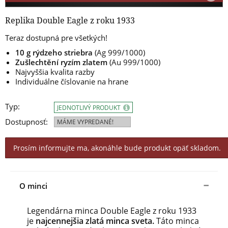
Replika Double Eagle z roku 1933
Teraz dostupná pre všetkých!
10 g rýdzeho striebra
(Ag 999/1000)
Zušlechtění ryzím zlatem
(Au 999/1000)
Najvyššia kvalita razby
Individuálne číslovanie na hrane
Typ:
JEDNOTLIVÝ PRODUKT
Dostupnosť:
MÁME VYPREDANÉ!
Prosím informujte ma, akonáhle bude produkt opäť skladom.
O minci
Legendárna minca Double Eagle z roku 1933
je
najcennejšia zlatá minca sveta.
Táto minca