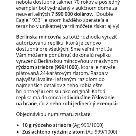
nebola dostupná takmer 70 rokov a posledný
exemplár bol vydražený v aukčnom dome za
neuveriteľných
7 590 000 dolárov.
"Double
Eagle 1933" je snom každého zberateľa a
teraz ho v unikátnej verzii môžete získať aj Vy!
Berlínska mincovňa
sa totiž rozhodla vyraziť
autorizovanú repliku, ktorá je cenovo
dostupná pre všetkých! Sme veľmi hrdí, že
Vám môžeme ponúknuť dokonalú repliku
vyrazenú Berlínskou mincovňou v masívnom
rýdzom striebre (999/1000)
, ktorá je navyše
plátovaná 24-karátovým zlatom. Razba v
najvyššej kvalite- lešteným razidlom do
najmenších detailov z neho robia ešte
brilantnejšiu emisiu ako originál! Každá
replika má dokonca
individuálne číslovanie
na hrane, čo z neho robí jedinečný exemplár!
Objednávkou numizmatu získate:
10 g rýdzeho striebra
(Ag 999/1000)
Zušlachteno rydzím zlatom
(Au 999/1000)