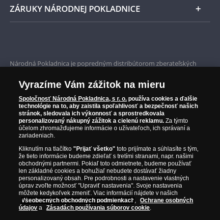
mince sveta”.
ZÁRUKY NÁRODNEJ POKLADNICE
Bezpečné nákupy
Prvotriedny servis
Národná Pokladnica je popredným distribútorom zberateľských
mincí a pamätných medailí. Spoločnosť pôsobí na slovenskom trhu
Garancia najvyššej kvality
od roku 2010.
Vyrazíme Vám zážitok na mieru
Národná Pokladnica je oficiálnym distribútorom numizmatických
Iba originálne produkty
emisií z viac ako 50 krajín, vrátane známych mincovní a emitentov
Spoločnosť Národná Pokladnica, s r. o.
používa cookies a ďalšie
technológie na to, aby zaistila spoľahlivosť a bezpečnosť našich
ako je Britská kráľovská mincovňa, Kráľovská kanadská mincovňa,
stránok, sledovala ich výkonnosť a sprostredkovala
Parížska mincovňa, Nórska mincovňa, Fínska mincovňa alebo
personalizovaný nákupný zážitok a cielenú reklamu.
Za týmto
Austrálska mincovňa Perth. Spoločnosť svojim zákazníkom a
účelom zhromažďujeme informácie o užívateľoch, ich správaní a
zberateľom garantuje, že všetky produkty sú v originálnej a v
zariadeniach.
prvotriednej kvalite, čo je doložené aj priloženým Certifikátom
Kliknutím na tlačítko
"Prijať všetko"
toto prijímate a súhlasíte s tým,
autentickosti.
že tieto informácie budeme zdieľať s tretími stranami, napr. našimi
obchodnými partnermi. Pokiaľ toto odmietnete, budeme používať
len základné cookies a bohužiaľ nebudete dostávať žiadny
personalizovaný obsah. Pre podrobnosti a nastavenie vlastných
úprav zvoľte možnosť "Upraviť nastavenia". Svoje nastavenia
môžete kedykoľvek zmeniť. Viac informácií nájdete v našich
Všeobecných obchodných podmienkach
,
Ochrane osobných
údajov
a
Zásadách používania súborov cookie
.