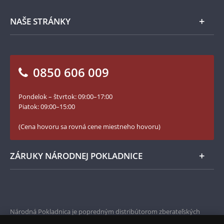
Spracovanie osobných údajov
Numizmatické novinky
Napíšte nám
NAŠE STRÁNKY
Ako objednať
Ako Vám môžeme pomôcť?
100. výročie vzniku Česko-Slovenska
Otázky a odpovede
Kontakt pre médiá
Blog Pokladnica mincí
Vrátenie tovaru - formulár
0850 606 009
Facebook Národnej Pokladnice
Slovník základných pojmov
Instagram Národnej Pokladnice
Pondelok – štvrtok: 09:00–17:00
Numizmatické novinky
YouTube Národnej Pokladnice
Piatok: 09:00–15:00
Zásady používania súborov cookie
(Cena hovoru sa rovná cene miestneho hovoru)
ZÁRUKY NÁRODNEJ POKLADNICE
Bezpečné nákupy
Prvotriedny servis
Národná Pokladnica je popredným distribútorom zberateľských
mincí a pamätných medailí. Spoločnosť pôsobí na slovenskom trhu
Garancia najvyššej kvality