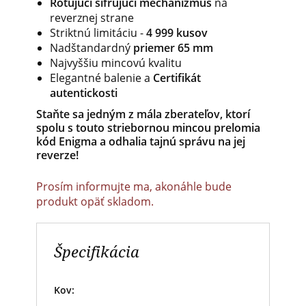
Rotujúci šifrujúci mechanizmus
na
reverznej strane
Striktnú limitáciu -
4 999 kusov
Nadštandardný
priemer 65 mm
Najvyššiu mincovú kvalitu
Elegantné balenie a
Certifikát
autentickosti
Staňte sa jedným z mála zberateľov, ktorí
spolu s touto striebornou mincou prelomia
kód Enigma a odhalia tajnú správu na jej
reverze!
Prosím informujte ma, akonáhle bude
produkt opäť skladom.
Špecifikácia
Kov: