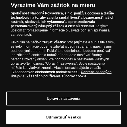
od roku 2010.
Vyrazíme Vám zážitok na mieru
Národná Pokladnica je oficiálnym distribútorom numizmatických
Iba originálne produkty
emisií z viac ako 50 krajín, vrátane známych mincovní a emitentov
Spoločnosť Národná Pokladnica, s r. o.
používa cookies a ďalšie
technológie na to, aby zaistila spoľahlivosť a bezpečnosť našich
ako je Britská kráľovská mincovňa, Kráľovská kanadská mincovňa,
stránok, sledovala ich výkonnosť a sprostredkovala
Parížska mincovňa, Nórska mincovňa, Fínska mincovňa alebo
personalizovaný nákupný zážitok a cielenú reklamu.
Za týmto
Austrálska mincovňa Perth. Spoločnosť svojim zákazníkom a
účelom zhromažďujeme informácie o užívateľoch, ich správaní a
zberateľom garantuje, že všetky produkty sú v originálnej a v
zariadeniach.
prvotriednej kvalite, čo je doložené aj priloženým Certifikátom
Kliknutím na tlačítko
"Prijať všetko"
toto prijímate a súhlasíte s tým,
autentickosti.
že tieto informácie budeme zdieľať s tretími stranami, napr. našimi
obchodnými partnermi. Pokiaľ toto odmietnete, budeme používať
len základné cookies a bohužiaľ nebudete dostávať žiadny
personalizovaný obsah. Pre podrobnosti a nastavenie vlastných
úprav zvoľte možnosť "Upraviť nastavenia". Svoje nastavenia
môžete kedykoľvek zmeniť. Viac informácií nájdete v našich
Všeobecných obchodných podmienkach
,
Ochrane osobných
údajov
a
Zásadách používania súborov cookie
.
Upraviť nastavenia
© Copyright 2026 - Národná Pokladnica, s. r. o.; Námestie Mateja Korvína 1,
Odmietnuť všetko
Bratislava 811 07, Tel.: 0850 606 009
E-mail: info@narodnapokladnica.sk,
www.narodnapokladnica.sk; IČO: 45 480 206, DIČ: SK2023004302
Upraviť nastavenie súborov cookie môžete
kliknutím na tento