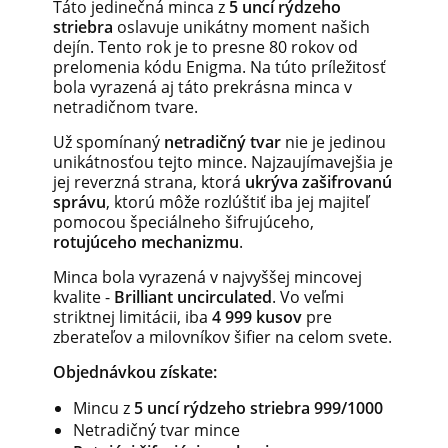
Táto jedinečná minca z
5 uncí rýdzeho
striebra
oslavuje unikátny moment našich
dejín. Tento rok je to presne 80 rokov od
prelomenia kódu Enigma. Na túto príležitosť
bola vyrazená aj táto prekrásna minca v
netradičnom tvare.
Už spomínaný
netradičný tvar
nie je jedinou
unikátnosťou tejto mince. Najzaujímavejšia je
jej reverzná strana, ktorá
ukrýva zašifrovanú
správu
, ktorú môže rozlúštiť iba jej majiteľ
pomocou špeciálneho šifrujúceho,
rotujúceho mechanizmu
.
Minca bola vyrazená v najvyššej mincovej
kvalite -
Brilliant uncirculated
. Vo veľmi
striktnej limitácii, iba
4 999 kusov
pre
zberateľov a milovníkov šifier na celom svete.
Objednávkou získate:
Mincu z
5 uncí rýdzeho striebra 999/1000
Netradičný tvar mince