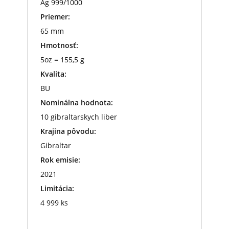
Ag 999/1000
Priemer:
65 mm
Hmotnosť:
5oz = 155,5 g
Kvalita:
BU
Nominálna hodnota:
10 gibraltarskych liber
Krajina pôvodu:
Gibraltar
Rok emisie:
2021
Limitácia:
4 999 ks