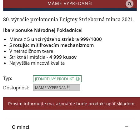
MÁME VYPREDANÉ!
80. výročie prelomenia Enigmy Strieborná minca 2021
Iba v ponuke Národnej Pokladnice!
Minca z
5 uncí rýdzeho striebra 999/1000
S rotujúcim šifrovacím mechanizmom
V netradičnom tvare
Striktná limitácia -
4 999 kusov
Najvyššia mincová kvalita
Typ:
JEDNOTLIVÝ PRODUKT
Dostupnosť:
MÁME VYPREDANÉ!
Prosím informujte ma, akonáhle bude produkt opäť skladom.
O minci