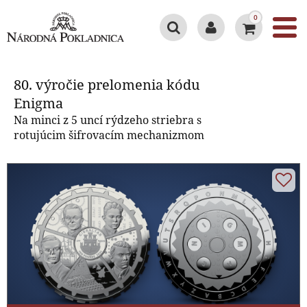
0
80. výročie prelomenia kódu
Enigma
80. výročie prelomenia kódu
Enigma
Na minci z 5 uncí rýdzeho striebra s
rotujúcim šifrovacím mechanizmom