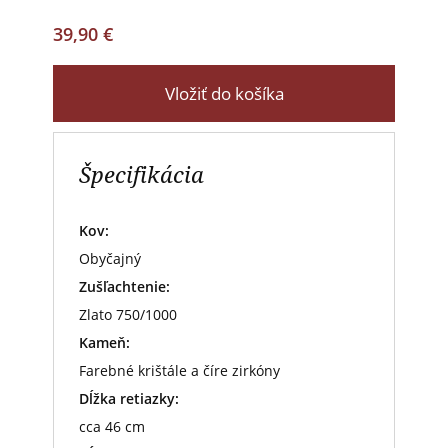
39,90 €
Vložiť do košíka
Špecifikácia
Kov:
Obyčajný
Zušľachtenie:
Zlato 750/1000
Kameň:
Farebné krištále a číre zirkóny
Dĺžka retiazky:
cca 46 cm