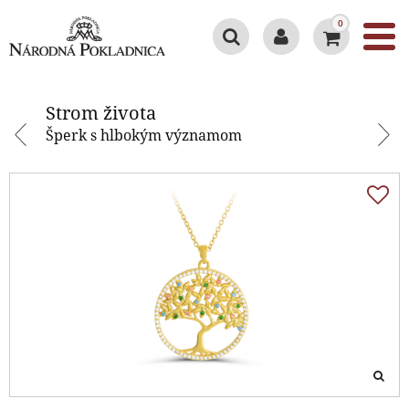
0
Strom života
Strom života
Šperk s hlbokým významom