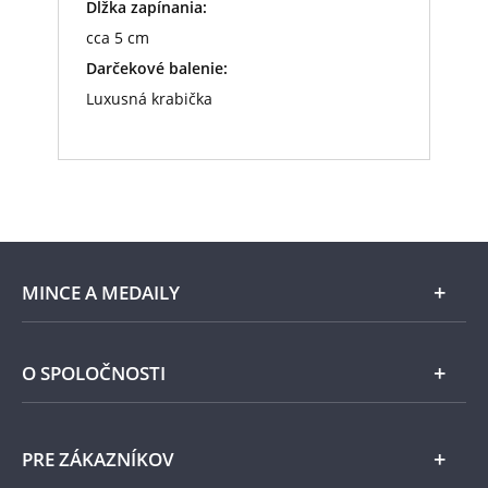
Dĺžka zapínania:
cca 5 cm
Darčekové balenie:
Luxusná krabička
MINCE A MEDAILY
Len v Národnej Pokladnici
O SPOLOČNOSTI
Striebro
Národná Pokladnica
PRE ZÁKAZNÍKOV
Pamätné medaily