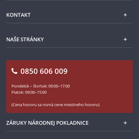
Emisie NBS
Všeobecné obchodné podmienky
KONTAKT
Príslušenstvo
Ochrana osobných údajov
Spracovanie osobných údajov
Numizmatické novinky
Napíšte nám
NAŠE STRÁNKY
Ako objednať
Ako Vám môžeme pomôcť?
100. výročie vzniku Česko-Slovenska
Otázky a odpovede
Kontakt pre médiá
Blog Pokladnica mincí
Vrátenie tovaru - formulár
0850 606 009
Facebook Národnej Pokladnice
Slovník základných pojmov
Instagram Národnej Pokladnice
Pondelok – štvrtok: 09:00–17:00
Numizmatické novinky
YouTube Národnej Pokladnice
Piatok: 09:00–15:00
Zásady používania súborov cookie
(Cena hovoru sa rovná cene miestneho hovoru)
ZÁRUKY NÁRODNEJ POKLADNICE