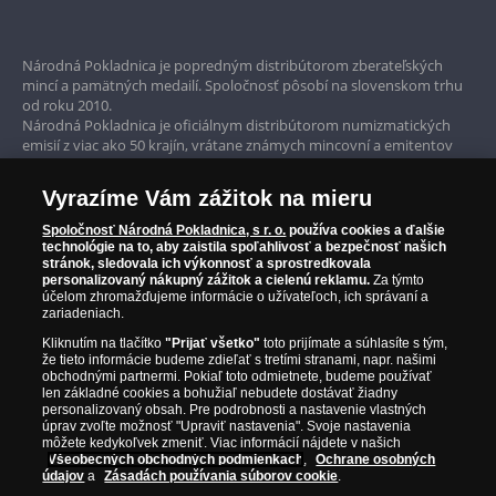
Bezpečné nákupy
Prvotriedny servis
Národná Pokladnica je popredným distribútorom zberateľských
mincí a pamätných medailí. Spoločnosť pôsobí na slovenskom trhu
Garancia najvyššej kvality
od roku 2010.
Národná Pokladnica je oficiálnym distribútorom numizmatických
Iba originálne produkty
emisií z viac ako 50 krajín, vrátane známych mincovní a emitentov
ako je Britská kráľovská mincovňa, Kráľovská kanadská mincovňa,
Parížska mincovňa, Nórska mincovňa, Fínska mincovňa alebo
Vyrazíme Vám zážitok na mieru
Austrálska mincovňa Perth. Spoločnosť svojim zákazníkom a
zberateľom garantuje, že všetky produkty sú v originálnej a v
Spoločnosť Národná Pokladnica, s r. o.
používa cookies a ďalšie
prvotriednej kvalite, čo je doložené aj priloženým Certifikátom
technológie na to, aby zaistila spoľahlivosť a bezpečnosť našich
autentickosti.
stránok, sledovala ich výkonnosť a sprostredkovala
personalizovaný nákupný zážitok a cielenú reklamu.
Za týmto
účelom zhromažďujeme informácie o užívateľoch, ich správaní a
zariadeniach.
Kliknutím na tlačítko
"Prijať všetko"
toto prijímate a súhlasíte s tým,
že tieto informácie budeme zdieľať s tretími stranami, napr. našimi
obchodnými partnermi. Pokiaľ toto odmietnete, budeme používať
len základné cookies a bohužiaľ nebudete dostávať žiadny
personalizovaný obsah. Pre podrobnosti a nastavenie vlastných
úprav zvoľte možnosť "Upraviť nastavenia". Svoje nastavenia
môžete kedykoľvek zmeniť. Viac informácií nájdete v našich
Všeobecných obchodných podmienkach
,
Ochrane osobných
údajov
a
Zásadách používania súborov cookie
.