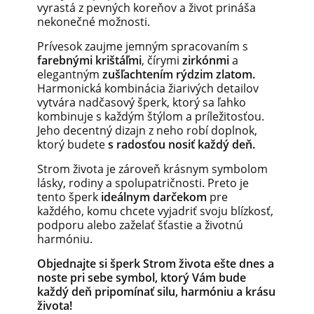
vyrastá z pevných koreňov a život prináša
nekonečné možnosti.
Prívesok zaujme jemným spracovaním s
farebnými krištáľmi
, čírymi
zirkónmi
a
elegantným
zušľachtením rýdzim zlatom.
Harmonická kombinácia žiarivých detailov
vytvára nadčasový šperk, ktorý sa ľahko
kombinuje s každým štýlom a príležitosťou.
Jeho decentný dizajn z neho robí doplnok,
ktorý budete
s radosťou nosiť každý deň.
Strom života je zároveň krásnym symbolom
lásky, rodiny a spolupatričnosti. Preto je
tento šperk
ideálnym darčekom
pre
každého, komu chcete vyjadriť svoju blízkosť,
podporu alebo zaželať šťastie a životnú
harmóniu.
Objednajte si šperk Strom života ešte dnes a
noste pri sebe symbol, ktorý Vám bude
každý deň pripomínať silu, harmóniu a krásu
života!