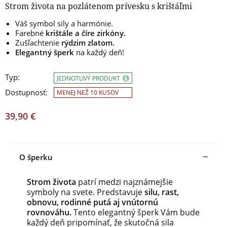
Strom života na pozlátenom prívesku s krištáľmi
Váš symbol sily a harmónie.
Farebné
krištále a číre zirkóny.
Zušľachtenie
rýdzim zlatom.
Elegantný šperk
na každý deň!
Typ:
JEDNOTLIVÝ PRODUKT
Dostupnosť:
MENEJ NEŽ 10 KUSOV
39,90 €
O šperku
Strom života
patrí medzi najznámejšie
symboly na svete. Predstavuje
silu, rast,
obnovu, rodinné putá aj vnútornú
rovnováhu.
Tento elegantný šperk Vám bude
každý deň pripomínať, že skutočná sila