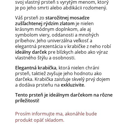
svoj vlastný prsteň s vyrytým menom, ktorý
je po jeho smrti alebo abdikácii rozlomený.
Váš prsteň zo
starožitnej mosadze
zušľachtenej rýdzim zlatom
je nielen
krásnym módnym doplnkom, ale aj
symbolom viery, oddanosti a mnohých
príbehov. Jeho univerzálna veľkosť a
elegantná prezentácia v krabičke z neho robí
ideálny darček
pre blízkych alebo ako výraz
vlastného štýlu a osobnosti.
Elegantná krabička
, ktorá nielen chráni
prsteň, taktiež zvyšuje jeho hodnotu ako
darčeka. Krabička zaisťuje skvelý prvý dojem
a dodáva prsteňu na
exkluzivite
.
Tento prsteň je ideálnym darčekom na rôzne
príležitosti!
Prosím informujte ma, akonáhle bude
produkt opäť skladom.