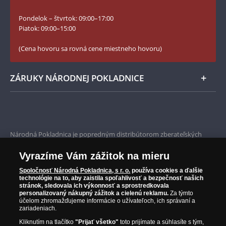
Slovník základných pojmov
Instagram Národnej Pokladnice
Pondelok – štvrtok: 09:00–17:00
Numizmatické novinky
YouTube Národnej Pokladnice
Piatok: 09:00–15:00
Zásady používania súborov cookie
(Cena hovoru sa rovná cene miestneho hovoru)
ZÁRUKY NÁRODNEJ POKLADNICE
Bezpečné nákupy
Prvotriedny servis
Národná Pokladnica je popredným distribútorom zberateľských
mincí a pamätných medailí. Spoločnosť pôsobí na slovenskom trhu
Garancia najvyššej kvality
od roku 2010.
Vyrazíme Vám zážitok na mieru
Národná Pokladnica je oficiálnym distribútorom numizmatických
Iba originálne produkty
emisií z viac ako 50 krajín, vrátane známych mincovní a emitentov
Spoločnosť Národná Pokladnica, s r. o.
používa cookies a ďalšie
technológie na to, aby zaistila spoľahlivosť a bezpečnosť našich
ako je Britská kráľovská mincovňa, Kráľovská kanadská mincovňa,
stránok, sledovala ich výkonnosť a sprostredkovala
Parížska mincovňa, Nórska mincovňa, Fínska mincovňa alebo
personalizovaný nákupný zážitok a cielenú reklamu.
Za týmto
Austrálska mincovňa Perth. Spoločnosť svojim zákazníkom a
účelom zhromažďujeme informácie o užívateľoch, ich správaní a
zberateľom garantuje, že všetky produkty sú v originálnej a v
zariadeniach.
prvotriednej kvalite, čo je doložené aj priloženým Certifikátom
Kliknutím na tlačítko
"Prijať všetko"
toto prijímate a súhlasíte s tým,
autentickosti.