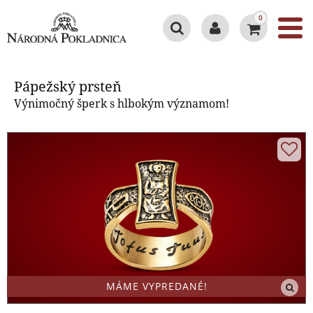
0
Pápežský prsteň
Pápežský prsteň
Výnimočný šperk s hlbokým významom!
MÁME VYPREDANÉ!