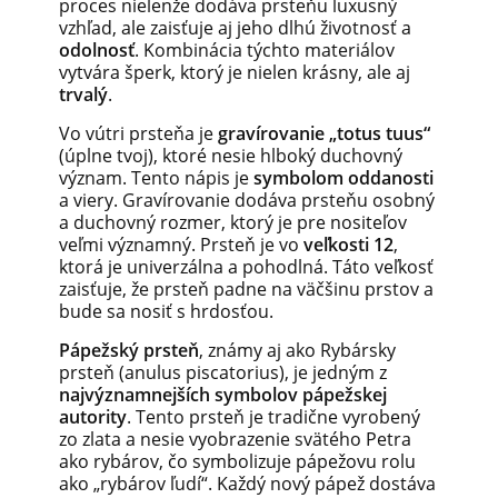
proces nielenže dodáva prsteňu luxusný
vzhľad, ale zaisťuje aj jeho dlhú životnosť a
odolnosť
. Kombinácia týchto materiálov
vytvára šperk, ktorý je nielen krásny, ale aj
trvalý
.
Vo vútri prsteňa je
gravírovanie „totus tuus“
(úplne tvoj), ktoré nesie hlboký duchovný
význam. Tento nápis je
symbolom oddanosti
a viery. Gravírovanie dodáva prsteňu osobný
a duchovný rozmer, ktorý je pre nositeľov
veľmi významný. Prsteň je vo
veľkosti 12
,
ktorá je univerzálna a pohodlná. Táto veľkosť
zaisťuje, že prsteň padne na väčšinu prstov a
bude sa nosiť s hrdosťou.
Pápežský prsteň
, známy aj ako Rybársky
prsteň (anulus piscatorius), je jedným z
najvýznamnejších symbolov pápežskej
autority
. Tento prsteň je tradične vyrobený
zo zlata a nesie vyobrazenie svätého Petra
ako rybárov, čo symbolizuje pápežovu rolu
ako „rybárov ľudí“. Každý nový pápež dostáva