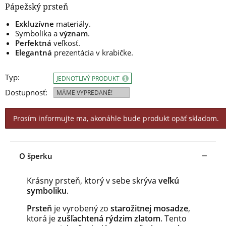
Pápežský prsteň
Exkluzívne
materiály.
Symbolika a
význam
.
Perfektná
veľkosť.
Elegantná
prezentácia v krabičke.
Typ:
JEDNOTLIVÝ PRODUKT
Dostupnosť:
MÁME VYPREDANÉ!
Prosím informujte ma, akonáhle bude produkt opäť skladom.
O šperku
Krásny prsteň, ktorý v sebe skrýva
veľkú
symboliku
.
Prsteň
je vyrobený zo
starožitnej mosadze
,
ktorá je
zušľachtená rýdzim zlatom
. Tento