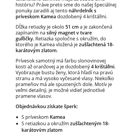
históriu? Práve preto sme do našej špeciálnej
ponuky zaradili aj tento
náhrdelník s
príveskom Kamea
dozdobený 4 krištáľmi.
Dĺžka retiazky je okolo
51 cm
a je zakončená
zapínaním na
silný magnet v tvare
guľôčky.
Retiazka spoločne s okružím, do
ktorého je Kamea vložená je
zušľachtená 18-
karátovým zlatom
.
Prívesok samotný má farbu slonovinovej
kosti až oranžovej a je dozdobený
4 krištáľmi
.
Vyobrazuje bustu ženy, ktorá hľadí na pravú
stranu a má vysoko vyčesané vlasy. Niekoľko
prameňov má ale spustených dole. Motív je
veľmi detailný, je možné vidieť jednotlivé
pramene vlasov.
Objednávkou získate šperk:
S príveskom
Kamea
S retiazkou a okružím
zušľachteným 18-
karátovým zlatom