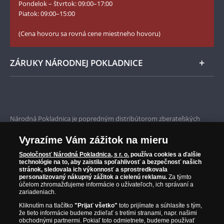
Pondelok – štvrtok: 09:00–17:00
Numizmatické novinky
YouTube Národnej Pokladnice
Piatok: 09:00–15:00
Zásady používania súborov cookie
(Cena hovoru sa rovná cene miestneho hovoru)
ZÁRUKY NÁRODNEJ POKLADNICE
Bezpečné nákupy
Prvotriedny servis
Národná Pokladnica je popredným distribútorom zberateľských
mincí a pamätných medailí. Spoločnosť pôsobí na slovenskom trhu
Garancia najvyššej kvality
od roku 2010.
Vyrazíme Vám zážitok na mieru
Národná Pokladnica je oficiálnym distribútorom numizmatických
Iba originálne produkty
emisií z viac ako 50 krajín, vrátane známych mincovní a emitentov
Spoločnosť Národná Pokladnica, s r. o.
používa cookies a ďalšie
technológie na to, aby zaistila spoľahlivosť a bezpečnosť našich
ako je Britská kráľovská mincovňa, Kráľovská kanadská mincovňa,
stránok, sledovala ich výkonnosť a sprostredkovala
Parížska mincovňa, Nórska mincovňa, Fínska mincovňa alebo
personalizovaný nákupný zážitok a cielenú reklamu.
Za týmto
Austrálska mincovňa Perth. Spoločnosť svojim zákazníkom a
účelom zhromažďujeme informácie o užívateľoch, ich správaní a
zberateľom garantuje, že všetky produkty sú v originálnej a v
zariadeniach.
prvotriednej kvalite, čo je doložené aj priloženým Certifikátom
Kliknutím na tlačítko
"Prijať všetko"
toto prijímate a súhlasíte s tým,
autentickosti.
že tieto informácie budeme zdieľať s tretími stranami, napr. našimi
obchodnými partnermi. Pokiaľ toto odmietnete, budeme používať