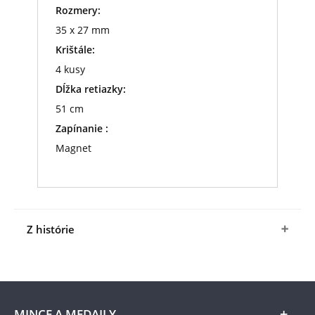
Rozmery:
35 x 27 mm
Krištále:
4 kusy
Dĺžka retiazky:
51 cm
Zapínanie :
Magnet
Z histórie
Kamea
za sebou majú dlhú históriu. Ich názov bol
odvodený od talianskeho cammeo. Kamea
nadväzuje na staršie techniky rytia a v podobe, v
akej ich poznáme dnes, sa objavujú od 4 storočia
MINCE A MEDAILY