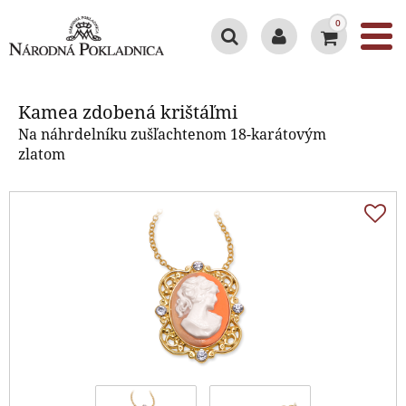
0
Kamea zdobená krištáľmi
Kamea zdobená krištáľmi
Na náhrdelníku zušľachtenom 18-karátovým
zlatom