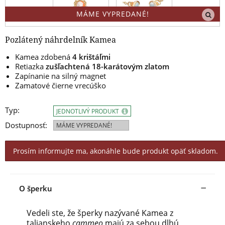
MÁME VYPREDANÉ!
Pozlátený náhrdelník Kamea
Kamea zdobená
4 krištáľmi
Retiazka
zušľachtená 18-karátovým zlatom
Zapínanie na silný magnet
Zamatové čierne vrecúško
Typ:
JEDNOTLIVÝ PRODUKT
Dostupnosť:
MÁME VYPREDANÉ!
Prosím informujte ma, akonáhle bude produkt opäť skladom.
O šperku
Vedeli ste, že šperky nazývané Kamea z
talianskeho
cammeo
majú za sebou dlhú