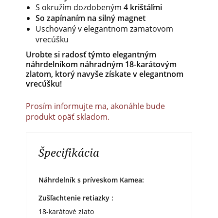
S okružím dozdobeným
4 krištáľmi
So zapínaním na silný magnet
Uschovaný v elegantnom zamatovom
vrecúšku
Urobte si radosť týmto elegantným
náhrdelníkom náhradným 18-karátovým
zlatom, ktorý navyše získate v elegantnom
vrecúšku!
Prosím informujte ma, akonáhle bude
produkt opäť skladom.
Špecifikácia
Náhrdelník s príveskom Kamea:
Zušľachtenie retiazky :
18-karátové zlato