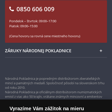
Vrátenie tovaru - formulár
0850 606 009
Facebook Národnej Pokladnice
Slovník základných pojmov
Instagram Národnej Pokladnice
Pondelok – štvrtok: 09:00–17:00
Numizmatické novinky
YouTube Národnej Pokladnice
Piatok: 09:00–15:00
Zásady používania súborov cookie
(Cena hovoru sa rovná cene miestneho hovoru)
ZÁRUKY NÁRODNEJ POKLADNICE
Bezpečné nákupy
Prvotriedny servis
Národná Pokladnica je popredným distribútorom zberateľských
mincí a pamätných medailí. Spoločnosť pôsobí na slovenskom trhu
Garancia najvyššej kvality
od roku 2010.
Národná Pokladnica je oficiálnym distribútorom numizmatických
Iba originálne produkty
emisií z viac ako 50 krajín, vrátane známych mincovní a emitentov
ako je Britská kráľovská mincovňa, Kráľovská kanadská mincovňa,
Parížska mincovňa, Nórska mincovňa, Fínska mincovňa alebo
Vyrazíme Vám zážitok na mieru
Austrálska mincovňa Perth. Spoločnosť svojim zákazníkom a