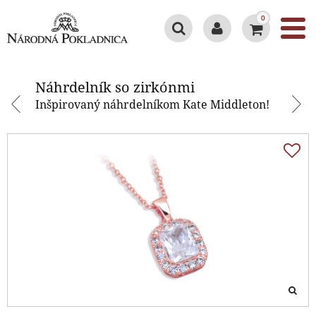
0
Náhrdelník so zirkónmi
Náhrdelník so zirkónmi
Inšpirovaný náhrdelníkom Kate Middleton!