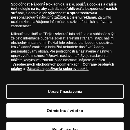
zberateľom garantuje, že všetky produkty sú v originálnej a v
Spoločnosť Národná Pokladnica, s r. o.
používa cookies a ďalšie
prvotriednej kvalite, čo je doložené aj priloženým Certifikátom
technológie na to, aby zaistila spoľahlivosť a bezpečnosť našich
autentickosti.
stránok, sledovala ich výkonnosť a sprostredkovala
personalizovaný nákupný zážitok a cielenú reklamu.
Za týmto
účelom zhromažďujeme informácie o užívateľoch, ich správaní a
zariadeniach.
Kliknutím na tlačítko
"Prijať všetko"
toto prijímate a súhlasíte s tým,
že tieto informácie budeme zdieľať s tretími stranami, napr. našimi
obchodnými partnermi. Pokiaľ toto odmietnete, budeme používať
len základné cookies a bohužiaľ nebudete dostávať žiadny
personalizovaný obsah. Pre podrobnosti a nastavenie vlastných
úprav zvoľte možnosť "Upraviť nastavenia". Svoje nastavenia
môžete kedykoľvek zmeniť. Viac informácií nájdete v našich
Všeobecných obchodných podmienkach
,
Ochrane osobných
údajov
a
Zásadách používania súborov cookie
.
© Copyright 2026 - Národná Pokladnica, s. r. o.; Námestie Mateja Korvína 1,
Bratislava 811 07, Tel.: 0850 606 009
E-mail: info@narodnapokladnica.sk,
Upraviť nastavenia
www.narodnapokladnica.sk; IČO: 45 480 206, DIČ: SK2023004302
Upraviť nastavenie súborov cookie môžete
kliknutím na tento
odkaz
.
Odmietnuť všetko
Prijať všetko