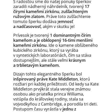
S radosťou sme do našej ponuky šperkov
zaradili nádherný náhrdelník, tvorený
17
čírymi kameňmi zirkónu
,
zušľachteným
ružovým zlatom
. Práve toto zušľachtenie
tomuto šperku dodáva j
emnosť
a nadčasovosť
, akým v skutku je!
Prívesok je tvorený
1 dominantným čírim
kameňom a je obklopený 16-timi menšími
kameňmi zirkónu
. Ide o kamene obľúbeného
kubického zirkónu, ktorý sa vyrába
v syntetických laboratóriách, čím sa stáva
dostupnejším, ale stále veľmi
krásnym
a trblietavým kameňom.
Dizajn tohto elegantného šperku bol
inšpirovaný práve Kate Middleton
, ktorú
rozžiari pri každej príležitosti. Od kedy sa Kate
Middleton prvýkrát stala verejne známou
osobou ako priateľka princa Williama,
vstúpila do kráľovskej rodiny, stala sa
vojvodkyňou z Cambridge, a porodila tri deti.
Postupom času vyrástla v
jednu z