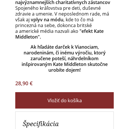
najvýznamnejších charitatívnych zástancov
Spojeného kráľovstva pre deti, duševné
zdravie a umenie. V neposlednom rade, má
však aj
vplyv na módu
, kde to čo má
princezná na sebe, dokonca britské
a americké média nazvali ako
"efekt Kate
Middleton".
Ak hľadáte darček k Vianociam,
narodeninám, či inému výročiu, ktorý
zaručene poteší, náhrdelníkom
inšpirovaným Kate Middleton skutočne
urobíte dojem!
28,90 €
Vložiť do košíka
Špecifikácia