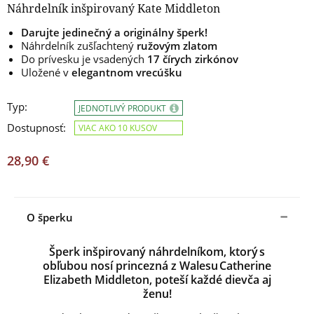
Náhrdelník inšpirovaný Kate Middleton
Darujte jedinečný a originálny šperk!
Náhrdelník zušľachtený
ružovým zlatom
Do prívesku je vsadených
17 čírych zirkónov
Uložené v
elegantnom vrecúšku
Typ:
JEDNOTLIVÝ PRODUKT
Dostupnosť:
VIAC AKO 10 KUSOV
28,90 €
O šperku
Šperk inšpirovaný náhrdelníkom, ktorý s
obľubou nosí princezná z Walesu Catherine
Elizabeth Middleton, poteší každé dievča aj
ženu!