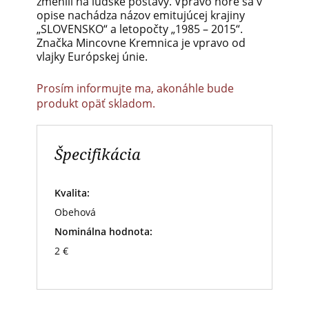
zmenili na ľudské postavy. V
pravo hore sa v
opise nachádza názov
emitujúcej krajiny
„SLOVENSKO“ a letopočty „1985 –
2015“.
Značka Mincovne Kremnica je vpravo od
vlajky
Európskej únie.
Prosím informujte ma, akonáhle bude
produkt opäť skladom.
Špecifikácia
Kvalita:
Obehová
Nominálna hodnota:
2 €