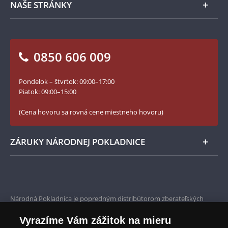
táto strana mince
venovaná lokálnym a
NAŠE STRÁNKY
Ako objednať
národným motívom.
Ako Vám môžeme pomôcť?
100. výročie vzniku Česko-Slovenska
Otázky a odpovede
Kontakt pre médiá
Blog Pokladnica mincí
Vrátenie tovaru - formulár
0850 606 009
Facebook Národnej Pokladnice
Slovník základných pojmov
Instagram Národnej Pokladnice
Pondelok – štvrtok: 09:00–17:00
Numizmatické novinky
YouTube Národnej Pokladnice
Piatok: 09:00–15:00
Zásady používania súborov cookie
(Cena hovoru sa rovná cene miestneho hovoru)
ZÁRUKY NÁRODNEJ POKLADNICE
Bezpečné nákupy
Prvotriedny servis
Národná Pokladnica je popredným distribútorom zberateľských
mincí a pamätných medailí. Spoločnosť pôsobí na slovenskom trhu
Garancia najvyššej kvality
od roku 2010.
Vyrazíme Vám zážitok na mieru
Národná Pokladnica je oficiálnym distribútorom numizmatických