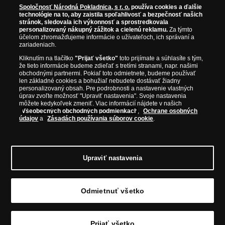
Iba originálne produkty
emisií z viac ako 50 krajín, vrátane známych mincovní a emitentov
Spoločnosť Národná Pokladnica, s r. o.
používa cookies a ďalšie
technológie na to, aby zaistila spoľahlivosť a bezpečnosť našich
ako je Britská kráľovská mincovňa, Kráľovská kanadská mincovňa,
stránok, sledovala ich výkonnosť a sprostredkovala
Parížska mincovňa, Nórska mincovňa, Fínska mincovňa alebo
personalizovaný nákupný zážitok a cielenú reklamu.
Za týmto
Austrálska mincovňa Perth. Spoločnosť svojim zákazníkom a
účelom zhromažďujeme informácie o užívateľoch, ich správaní a
zberateľom garantuje, že všetky produkty sú v originálnej a v
zariadeniach.
prvotriednej kvalite, čo je doložené aj priloženým Certifikátom
Kliknutím na tlačítko
"Prijať všetko"
toto prijímate a súhlasíte s tým,
autentickosti.
že tieto informácie budeme zdieľať s tretími stranami, napr. našimi
obchodnými partnermi. Pokiaľ toto odmietnete, budeme používať
len základné cookies a bohužiaľ nebudete dostávať žiadny
personalizovaný obsah. Pre podrobnosti a nastavenie vlastných
úprav zvoľte možnosť "Upraviť nastavenia". Svoje nastavenia
môžete kedykoľvek zmeniť. Viac informácií nájdete v našich
Všeobecných obchodných podmienkach
,
Ochrane osobných
údajov
a
Zásadách používania súborov cookie
.
Upraviť nastavenia
© Copyright 2026 - Národná Pokladnica, s. r. o.; Námestie Mateja Korvína 1,
Odmietnuť všetko
Bratislava 811 07, Tel.: 0850 606 009
E-mail: info@narodnapokladnica.sk,
www.narodnapokladnica.sk; IČO: 45 480 206, DIČ: SK2023004302
Upraviť nastavenie súborov cookie môžete
kliknutím na tento
odkaz
.
Prijať všetko