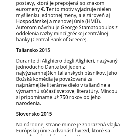
postavy,
ktorá je prepojená so znakom
euromeny €. Tento
motív vyjadruje nielen
myšlienku jednotnej meny,
ale zároveň aj
Hospodárskej a menovej únie (HMÚ).
Autorom návrhu je George Stamatopoulos z
oddelenia
razby mincí gréckej centrálnej
banky (Central Bank of
Greece).
Taliansko 2015
Durante di Alighiero degli Alighieri, nazývaný
jednoducho
Dante bol jeden z
najvýznamnejších talianskych básnikov.
Jeho
Božská komédia je považovaná za
najznámejšie
literárne dielo v taliančine a
významnú súčasť svetovej
literatúry. Mincou
si pripomíname už 750 rokov od jeho
narodenia.
Slovensko 2015
Na národnej strane mince je zobrazená vlajka
Európskej
únie a d
vanásť hviezd,
ktoré sa