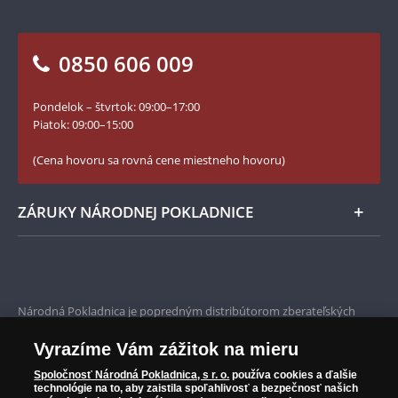
národným motívom.
Otázky a odpovede
Kontakt pre médiá
Blog Pokladnica mincí
Vrátenie tovaru - formulár
0850 606 009
Facebook Národnej Pokladnice
Slovník základných pojmov
Instagram Národnej Pokladnice
Pondelok – štvrtok: 09:00–17:00
Numizmatické novinky
YouTube Národnej Pokladnice
Piatok: 09:00–15:00
Zásady používania súborov cookie
(Cena hovoru sa rovná cene miestneho hovoru)
ZÁRUKY NÁRODNEJ POKLADNICE
Bezpečné nákupy
Prvotriedny servis
Národná Pokladnica je popredným distribútorom zberateľských
mincí a pamätných medailí. Spoločnosť pôsobí na slovenskom trhu
Garancia najvyššej kvality
od roku 2010.
Vyrazíme Vám zážitok na mieru
Národná Pokladnica je oficiálnym distribútorom numizmatických
Iba originálne produkty
emisií z viac ako 50 krajín, vrátane známych mincovní a emitentov
Spoločnosť Národná Pokladnica, s r. o.
používa cookies a ďalšie
technológie na to, aby zaistila spoľahlivosť a bezpečnosť našich
ako je Britská kráľovská mincovňa, Kráľovská kanadská mincovňa,