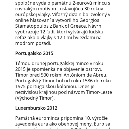
spoločne vydalo pamätnú 2-eurovú mincu s
rovnakým motívom, oslavujúcu 30 rokov
európskej vlajky. Víťazný dizajn bol zvolený v
online hlasovaní a vytvoril ho Georgios
Stamatopoulos z Bank of Greece. Návrh
vyobrazuje 12 ľudí, ktorí vytvárajú ľudskú
reťaz okolo vlajky s 12-timi hviezdami na
modrom pozadí.
Portugalsko 2015
Témou druhej portugalskej mince v roku
2015 je spomienka na objavenie ostrovu
Timor pred 500 rokmi Antóniom de Abreu.
Portugalský Timor bol od roku 1586 do roku
1975 portugalskou kolóniou. Dnes je
nezávislou krajinou pod názvom Timor-Leste
(Východný Timor).
Luxembursko 2012
Pamätná eurominca pripomína 10. výročie
zavedenia eura ako obehovej meny. Euro sa