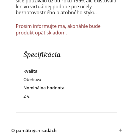
síce používalo už od roku 1999, ale existovalo
len vo virtuálnej podobe pre účely
bezhotovostného platobného styku.
Prosím informujte ma, akonáhle bude
produkt opäť skladom.
Špecifikácia
Kvalita:
Obehová
Nominálna hodnota:
2 €
O pamätných sadách