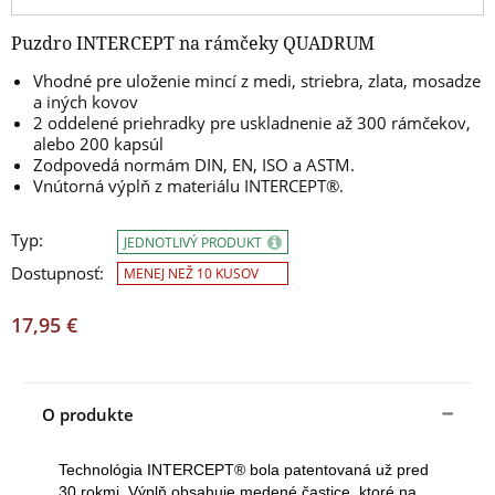
Puzdro INTERCEPT na rámčeky QUADRUM
Vhodné pre uloženie mincí z medi, striebra, zlata, mosadze
a iných kovov
2 oddelené priehradky pre uskladnenie až 300 rámčekov,
alebo 200 kapsúl
Zodpovedá normám DIN, EN, ISO a ASTM.
Vnútorná výplň z materiálu INTERCEPT®.
Typ:
JEDNOTLIVÝ PRODUKT
Dostupnosť:
MENEJ NEŽ 10 KUSOV
17,95 €
O produkte
Technológia INTERCEPT® bola patentovaná už pred
30 rokmi. Výplň obsahuje medené častice, ktoré na