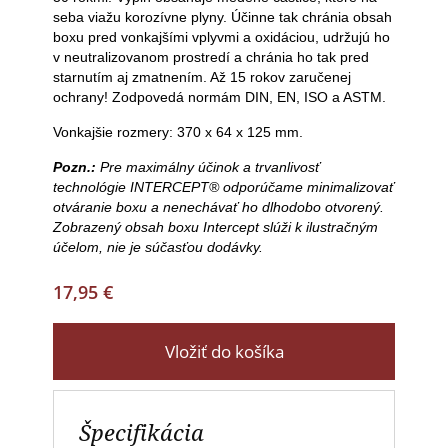
seba viažu korozívne plyny. Účinne tak chránia obsah
boxu pred vonkajšími vplyvmi a oxidáciou, udržujú ho
v neutralizovanom prostredí a chránia ho tak pred
starnutím aj zmatnením. Až 15 rokov zaručenej
ochrany! Zodpovedá normám DIN, EN, ISO a ASTM.
Vonkajšie rozmery:
370 x 64 x 125 mm.
Pozn.:
Pre maximálny účinok a trvanlivosť
technológie INTERCEPT® odporúčame minimalizovať
otváranie boxu a nenechávať ho dlhodobo otvorený.
Zobrazený obsah boxu Intercept slúži k ilustračným
účelom, nie je súčasťou dodávky.
17,95 €
Vložiť do košíka
Špecifikácia