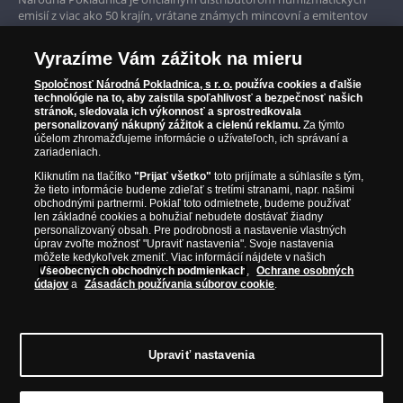
Iba originálne produkty
emisií z viac ako 50 krajín, vrátane známych mincovní a emitentov
ako je Britská kráľovská mincovňa, Kráľovská kanadská mincovňa,
Parížska mincovňa, Nórska mincovňa, Fínska mincovňa alebo
Vyrazíme Vám zážitok na mieru
Austrálska mincovňa Perth. Spoločnosť svojim zákazníkom a
zberateľom garantuje, že všetky produkty sú v originálnej a v
Spoločnosť Národná Pokladnica, s r. o.
používa cookies a ďalšie
prvotriednej kvalite, čo je doložené aj priloženým Certifikátom
technológie na to, aby zaistila spoľahlivosť a bezpečnosť našich
autentickosti.
stránok, sledovala ich výkonnosť a sprostredkovala
personalizovaný nákupný zážitok a cielenú reklamu.
Za týmto
účelom zhromažďujeme informácie o užívateľoch, ich správaní a
zariadeniach.
Kliknutím na tlačítko
"Prijať všetko"
toto prijímate a súhlasíte s tým,
že tieto informácie budeme zdieľať s tretími stranami, napr. našimi
obchodnými partnermi. Pokiaľ toto odmietnete, budeme používať
len základné cookies a bohužiaľ nebudete dostávať žiadny
personalizovaný obsah. Pre podrobnosti a nastavenie vlastných
úprav zvoľte možnosť "Upraviť nastavenia". Svoje nastavenia
môžete kedykoľvek zmeniť. Viac informácií nájdete v našich
Všeobecných obchodných podmienkach
,
Ochrane osobných
údajov
a
Zásadách používania súborov cookie
.
© Copyright 2026 - Národná Pokladnica, s. r. o.; Námestie Mateja Korvína 1,
Bratislava 811 07, Tel.: 0850 606 009
E-mail: info@narodnapokladnica.sk,
Upraviť nastavenia
www.narodnapokladnica.sk; IČO: 45 480 206, DIČ: SK2023004302
Upraviť nastavenie súborov cookie môžete
kliknutím na tento
odkaz
.