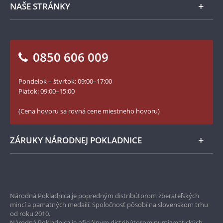
NAŠE STRÁNKY
Ako objednať
Ako Vám môžeme pomôcť?
100. výročie vzniku Česko-Slovenska
Otázky a odpovede
Kontakt pre médiá
Blog Pokladnica mincí
Vrátenie tovaru - formulár
0850 606 009
Facebook Národnej Pokladnice
Slovník základných pojmov
Instagram Národnej Pokladnice
Pondelok – štvrtok: 09:00–17:00
Numizmatické novinky
YouTube Národnej Pokladnice
Piatok: 09:00–15:00
Zásady používania súborov cookie
(Cena hovoru sa rovná cene miestneho hovoru)
ZÁRUKY NÁRODNEJ POKLADNICE
Bezpečné nákupy
Prvotriedny servis
Národná Pokladnica je popredným distribútorom zberateľských
mincí a pamätných medailí. Spoločnosť pôsobí na slovenskom trhu
Garancia najvyššej kvality
od roku 2010.
Národná Pokladnica je oficiálnym distribútorom numizmatických