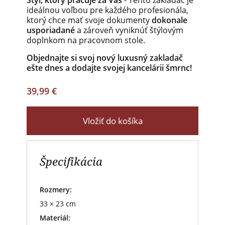
Štýl, ktorý pracuje za Vás
- Tento zakladač je
ideálnou voľbou pre každého profesionála,
ktorý chce mať svoje dokumenty
dokonale
usporiadané
a zároveň vyniknúť štýlovým
doplnkom na pracovnom stole.
Objednajte si svoj nový luxusný zakladač
ešte dnes a dodajte svojej kancelárii šmrnc!
39,99 €
Vložiť do košíka
Špecifikácia
Rozmery:
33 × 23 cm
Materiál: