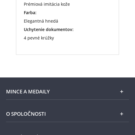
Prémiová imitácia kože
Farba:
Elegantná hnedá
Uchytenie dokumentov:
4 pevné krúžky
MINCE A MEDAILY
Len v Národnej Pokladnici
O SPOLOČNOSTI
Striebro
Národná Pokladnica