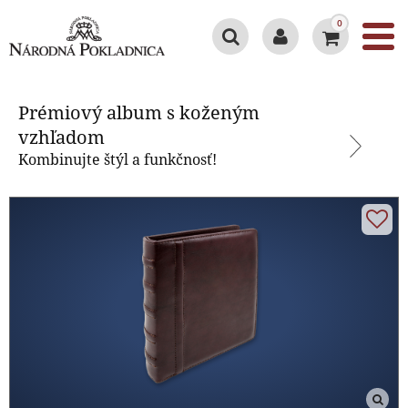
0
Prémiový album s koženým
vzhľadom
Prémiový album s koženým
vzhľadom
Kombinujte štýl a funkčnosť!