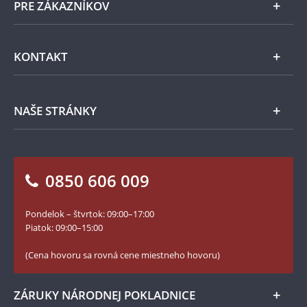
PRE ZÁKAZNÍKOV
Pamätné medaily
Emisie NBS
Všeobecné obchodné podmienky
KONTAKT
Príslušenstvo
Ochrana osobných údajov
Spracovanie osobných údajov
Numizmatické novinky
Napíšte nám
NAŠE STRÁNKY
Ako objednať
Ako Vám môžeme pomôcť?
100. výročie vzniku Česko-Slovenska
Otázky a odpovede
Kontakt pre médiá
Blog Pokladnica mincí
Vrátenie tovaru - formulár
0850 606 009
Facebook Národnej Pokladnice
Slovník základných pojmov
Instagram Národnej Pokladnice
Pondelok – štvrtok: 09:00–17:00
Numizmatické novinky
YouTube Národnej Pokladnice
Piatok: 09:00–15:00
Zásady používania súborov cookie
(Cena hovoru sa rovná cene miestneho hovoru)
ZÁRUKY NÁRODNEJ POKLADNICE