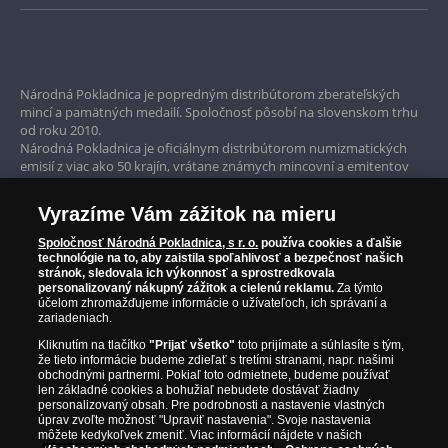
Bezpečné nákupy
Prvotriedny servis
Národná Pokladnica je popredným distribútorom zberateľských
mincí a pamätných medailí. Spoločnosť pôsobí na slovenskom trhu
Garancia najvyššej kvality
od roku 2010.
Národná Pokladnica je oficiálnym distribútorom numizmatických
Iba originálne produkty
emisií z viac ako 50 krajín, vrátane známych mincovní a emitentov
ako je Britská kráľovská mincovňa, Kráľovská kanadská mincovňa,
Parížska mincovňa, Nórska mincovňa, Fínska mincovňa alebo
Vyrazíme Vám zážitok na mieru
Austrálska mincovňa Perth. Spoločnosť svojim zákazníkom a
zberateľom garantuje, že všetky produkty sú v originálnej a v
Spoločnosť Národná Pokladnica, s r. o.
používa cookies a ďalšie
prvotriednej kvalite, čo je doložené aj priloženým Certifikátom
technológie na to, aby zaistila spoľahlivosť a bezpečnosť našich
autentickosti.
stránok, sledovala ich výkonnosť a sprostredkovala
personalizovaný nákupný zážitok a cielenú reklamu.
Za týmto
účelom zhromažďujeme informácie o užívateľoch, ich správaní a
zariadeniach.
Kliknutím na tlačítko
"Prijať všetko"
toto prijímate a súhlasíte s tým,
že tieto informácie budeme zdieľať s tretími stranami, napr. našimi
obchodnými partnermi. Pokiaľ toto odmietnete, budeme používať
len základné cookies a bohužiaľ nebudete dostávať žiadny
personalizovaný obsah. Pre podrobnosti a nastavenie vlastných
úprav zvoľte možnosť "Upraviť nastavenia". Svoje nastavenia
môžete kedykoľvek zmeniť. Viac informácií nájdete v našich