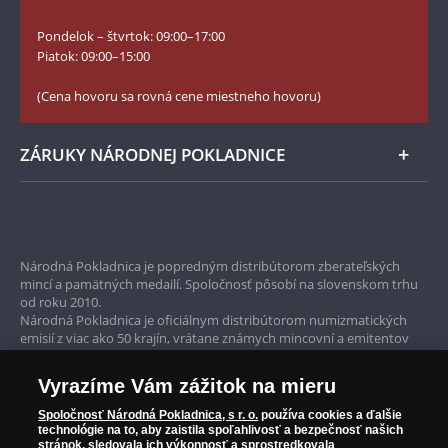
Slovník základných pojmov
Instagram Národnej Pokladnice
Pondelok – štvrtok: 09:00–17:00
Numizmatické novinky
YouTube Národnej Pokladnice
Piatok: 09:00–15:00
Zásady používania súborov cookie
(Cena hovoru sa rovná cene miestneho hovoru)
ZÁRUKY NÁRODNEJ POKLADNICE
Bezpečné nákupy
Prvotriedny servis
Národná Pokladnica je popredným distribútorom zberateľských
mincí a pamätných medailí. Spoločnosť pôsobí na slovenskom trhu
Garancia najvyššej kvality
od roku 2010.
Národná Pokladnica je oficiálnym distribútorom numizmatických
Iba originálne produkty
emisií z viac ako 50 krajín, vrátane známych mincovní a emitentov
ako je Britská kráľovská mincovňa, Kráľovská kanadská mincovňa,
Parížska mincovňa, Nórska mincovňa, Fínska mincovňa alebo
Vyrazíme Vám zážitok na mieru
Austrálska mincovňa Perth. Spoločnosť svojim zákazníkom a
zberateľom garantuje, že všetky produkty sú v originálnej a v
Spoločnosť Národná Pokladnica, s r. o.
používa cookies a ďalšie
prvotriednej kvalite, čo je doložené aj priloženým Certifikátom
technológie na to, aby zaistila spoľahlivosť a bezpečnosť našich
autentickosti.
stránok, sledovala ich výkonnosť a sprostredkovala