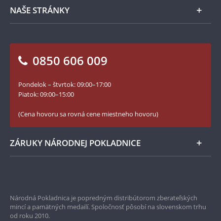
Spracovanie osobných údajov
Numizmatické novinky
Napíšte nám
NAŠE STRÁNKY
Ako objednať
Ako Vám môžeme pomôcť?
100. výročie vzniku Česko-Slovenska
Otázky a odpovede
Kontakt pre médiá
Blog Pokladnica mincí
Vrátenie tovaru - formulár
0850 606 009
Facebook Národnej Pokladnice
Slovník základných pojmov
Instagram Národnej Pokladnice
Pondelok – štvrtok: 09:00–17:00
Numizmatické novinky
YouTube Národnej Pokladnice
Piatok: 09:00–15:00
Zásady používania súborov cookie
(Cena hovoru sa rovná cene miestneho hovoru)
ZÁRUKY NÁRODNEJ POKLADNICE
Bezpečné nákupy
Prvotriedny servis
Národná Pokladnica je popredným distribútorom zberateľských
mincí a pamätných medailí. Spoločnosť pôsobí na slovenskom trhu
Garancia najvyššej kvality
od roku 2010.