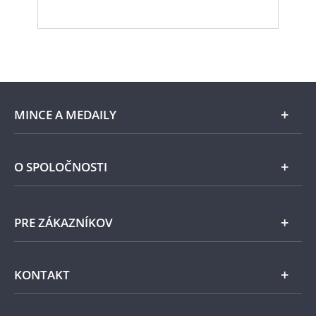
MINCE A MEDAILY
Len v Národnej Pokladnici
O SPOLOČNOSTI
Striebro
Národná Pokladnica
PRE ZÁKAZNÍKOV
Pamätné medaily
Emisie NBS
Všeobecné obchodné podmienky
KONTAKT
Príslušenstvo
Ochrana osobných údajov