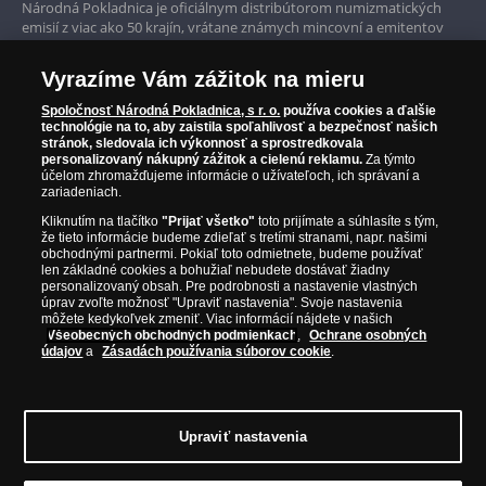
Národná Pokladnica je oficiálnym distribútorom numizmatických
Iba originálne produkty
emisií z viac ako 50 krajín, vrátane známych mincovní a emitentov
ako je Britská kráľovská mincovňa, Kráľovská kanadská mincovňa,
Parížska mincovňa, Nórska mincovňa, Fínska mincovňa alebo
Vyrazíme Vám zážitok na mieru
Austrálska mincovňa Perth. Spoločnosť svojim zákazníkom a
zberateľom garantuje, že všetky produkty sú v originálnej a v
Spoločnosť Národná Pokladnica, s r. o.
používa cookies a ďalšie
prvotriednej kvalite, čo je doložené aj priloženým Certifikátom
technológie na to, aby zaistila spoľahlivosť a bezpečnosť našich
autentickosti.
stránok, sledovala ich výkonnosť a sprostredkovala
personalizovaný nákupný zážitok a cielenú reklamu.
Za týmto
účelom zhromažďujeme informácie o užívateľoch, ich správaní a
zariadeniach.
Kliknutím na tlačítko
"Prijať všetko"
toto prijímate a súhlasíte s tým,
že tieto informácie budeme zdieľať s tretími stranami, napr. našimi
obchodnými partnermi. Pokiaľ toto odmietnete, budeme používať
len základné cookies a bohužiaľ nebudete dostávať žiadny
personalizovaný obsah. Pre podrobnosti a nastavenie vlastných
úprav zvoľte možnosť "Upraviť nastavenia". Svoje nastavenia
môžete kedykoľvek zmeniť. Viac informácií nájdete v našich
Všeobecných obchodných podmienkach
,
Ochrane osobných
údajov
a
Zásadách používania súborov cookie
.
© Copyright 2026 - Národná Pokladnica, s. r. o.; Námestie Mateja Korvína 1,
Bratislava 811 07, Tel.: 0850 606 009
E-mail: info@narodnapokladnica.sk,
Upraviť nastavenia
www.narodnapokladnica.sk; IČO: 45 480 206, DIČ: SK2023004302
Upraviť nastavenie súborov cookie môžete
kliknutím na tento
odkaz
.