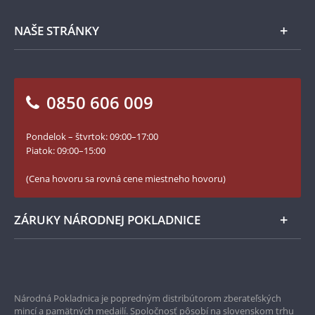
Spracovanie osobných údajov
Numizmatické novinky
Napíšte nám
NAŠE STRÁNKY
Ako objednať
Ako Vám môžeme pomôcť?
100. výročie vzniku Česko-Slovenska
Otázky a odpovede
Kontakt pre médiá
Blog Pokladnica mincí
Vrátenie tovaru - formulár
0850 606 009
Facebook Národnej Pokladnice
Slovník základných pojmov
Instagram Národnej Pokladnice
Pondelok – štvrtok: 09:00–17:00
Numizmatické novinky
YouTube Národnej Pokladnice
Piatok: 09:00–15:00
Zásady používania súborov cookie
(Cena hovoru sa rovná cene miestneho hovoru)
ZÁRUKY NÁRODNEJ POKLADNICE
Bezpečné nákupy
Prvotriedny servis
Národná Pokladnica je popredným distribútorom zberateľských
mincí a pamätných medailí. Spoločnosť pôsobí na slovenskom trhu
Garancia najvyššej kvality