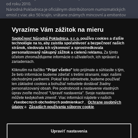
od roku 2010.
Národná Pokladnica je oficiálnym distribútorom numizmatických
Iba originálne produkty
emisií z viac ako 50 krajín, vrátane známych mincovní a emitentov
ako je Britská kráľovská mincovňa, Kráľovská kanadská mincovňa,
Parížska mincovňa, Nórska mincovňa, Fínska mincovňa alebo
Vyrazíme Vám zážitok na mieru
Austrálska mincovňa Perth. Spoločnosť svojim zákazníkom a
zberateľom garantuje, že všetky produkty sú v originálnej a v
Spoločnosť Národná Pokladnica, s r. o.
používa cookies a ďalšie
prvotriednej kvalite, čo je doložené aj priloženým Certifikátom
technológie na to, aby zaistila spoľahlivosť a bezpečnosť našich
autentickosti.
stránok, sledovala ich výkonnosť a sprostredkovala
personalizovaný nákupný zážitok a cielenú reklamu.
Za týmto
účelom zhromažďujeme informácie o užívateľoch, ich správaní a
zariadeniach.
Kliknutím na tlačítko
"Prijať všetko"
toto prijímate a súhlasíte s tým,
že tieto informácie budeme zdieľať s tretími stranami, napr. našimi
obchodnými partnermi. Pokiaľ toto odmietnete, budeme používať
len základné cookies a bohužiaľ nebudete dostávať žiadny
personalizovaný obsah. Pre podrobnosti a nastavenie vlastných
úprav zvoľte možnosť "Upraviť nastavenia". Svoje nastavenia
môžete kedykoľvek zmeniť. Viac informácií nájdete v našich
Všeobecných obchodných podmienkach
,
Ochrane osobných
údajov
a
Zásadách používania súborov cookie
.
© Copyright 2026 - Národná Pokladnica, s. r. o.; Námestie Mateja Korvína 1,
Bratislava 811 07, Tel.: 0850 606 009
E-mail: info@narodnapokladnica.sk,
Upraviť nastavenia
www.narodnapokladnica.sk; IČO: 45 480 206, DIČ: SK2023004302