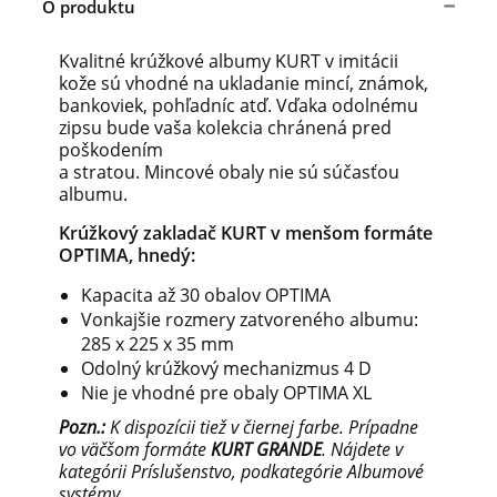
O produktu
Kvalitné krúžkové albumy KURT v imitácii
kože sú vhodné na ukladanie mincí, známok,
bankoviek, pohľadníc atď. Vďaka odolnému
zipsu bude vaša kolekcia chránená pred
poškodením
a stratou. Mincové obaly nie sú súčasťou
albumu.
Krúžkový zakladač KURT v menšom formáte
OPTIMA, hnedý:
Kapacita až 30 obalov OPTIMA
Vonkajšie rozmery zatvoreného albumu:
285 x 225 x 35 mm
Odolný krúžkový mechanizmus 4 D
Nie je vhodné pre obaly OPTIMA XL
Pozn.:
K dispozícii tiež v čiernej farbe. Prípadne
vo väčšom formáte
KURT GRANDE
. Nájdete v
kategórii Príslušenstvo, podkategórie Albumové
systémy.