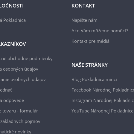
LOČNOSTI
KONTAKT
á Pokladnica
Napíšte nám
Ako Vám môžeme pomôcť?
Kontakt pre médiá
ÁKAZNÍKOV
cné obchodné podmienky
NAŠE STRÁNKY
a osobných údajov
anie osobných údajov
Blog Pokladnica mincí
jednať
Facebook Národnej Pokladnic
 a odpovede
Instagram Národnej Pokladnic
e tovaru - formulár
YouTube Národnej Pokladnice
 základných pojmov
atické novinky