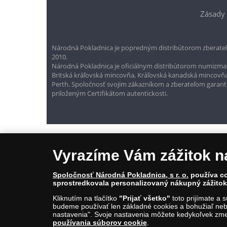
Zásady 
Národná Pokladnica je popredným distribútorom zberateľ
2010.
Národná Pokladnica je oficiálnym distribútorom numizmati
Britská kráľovská mincovňa, Kráľovská kanadská mincovň
Perth. Spoločnosť svojim zákazníkom a zberateľom garantuje
priloženým Certifikátom autentickosti.
Vyrazíme Vám zážitok n
Spoločnosť Národná Pokladnica, s r. o.
používa co
sprostredkovala personalizovaný nákupný zážitok 
Kliknutím na tlačítko
"Prijať všetko"
toto prijímate a 
© Copyright 2026 - Národná Pokladnica, s. r. o.; Námestie Mateja Ko
budeme používať len základné cookies a bohužiaľ neb
E-mail: info@narodnapokladnica.sk, www.narodnapokladnica.sk; 
nastavenia". Svoje nastavenia môžete kedykoľvek zmen
používania súborov cookie
.