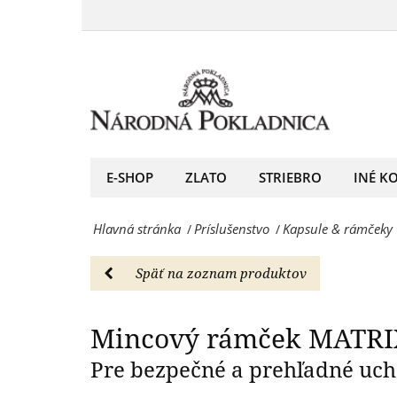
Mincový
mm,
rámček
Mincový rá
100
MATRIX
ks
-
-
priemer
Kapsule
32,5
E-SHOP
ZLATO
STRIEBRO
INÉ K
&
mm,
rámčeky
Hlavná stránka
Príslušenstvo
Kapsule & rámčeky
/
/
100
-
ks
Národná
Späť na zoznam produktov
-
Pokladnica
Kapsule
Mincový rámček MATRIX
-
&
Pre bezpečné a prehľadné uc
predný
rámčeky
európsky