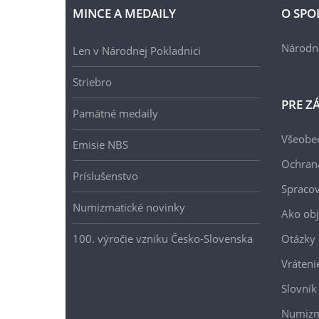
MINCE A MEDAILY
O SPO
Národn
Len v Národnej Pokladnici
Striebro
PRE Z
Pamätné medaily
Všeobe
Emisie NBS
Ochran
Príslušenstvo
Spracov
Numizmatické novinky
Ako ob
100. výročie vzniku Česko-Slovenska
Otázky
Vráteni
Slovník
Numizm