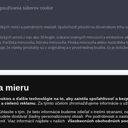
používania súborov cookie
ských mincí a pamätných medailí. Spoločnosť pôsobí na slovenskom trhu o
ckých emisií z viac ako 50 krajín, vrátane známych mincovní a emitentov ak
a, Parížska mincovňa, Nórska mincovňa, Fínska mincovňa alebo Austrálska
, že všetky produkty sú v originálnej a v prvotriednej kvalite, čo je dolože
a mieru
okies a ďalšie technológie na to, aby zaistila spoľahlivosť a be
a cielenú reklamu.
Za týmto účelom zhromažďujeme informácie o užív
súhlasíte s tým, že tieto informácie budeme zdieľať s tretími stranami, 
rvína 1, Bratislava 811 07, Tel.: 0850 606 009
udete dostávať žiadny personalizovaný obsah. Pre podrobnosti a nasta
IČO: 45 480 206, DIČ: SK2023004302
iť. Viac informácií nájdete v našich
Všeobecných obchodných po