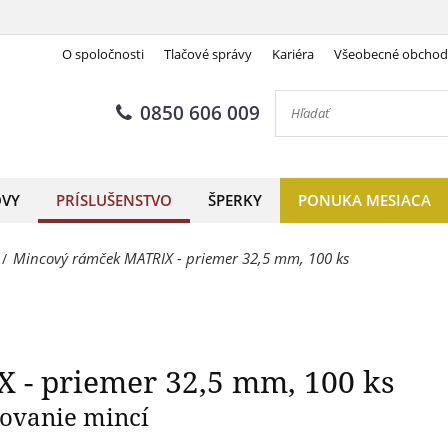
O spoločnosti
Tlačové správy
Kariéra
Všeobecné obcho
mček MATRIX - priemer 32,5
0850 606 009
OVY
PRÍSLUŠENSTVO
ŠPERKY
PONUKA MESIACA
Mincový rámček MATRIX - priemer 32,5 mm, 100 ks
/
 - priemer 32,5 mm, 100 ks
hovanie mincí