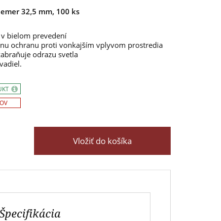
iemer 32,5 mm, 100 ks
v bielom prevedení
nu ochranu proti vonkajším vplyvom prostredia
zabraňuje odrazu svetla
vadiel.
UKT
SOV
Vložiť do košíka
Špecifikácia