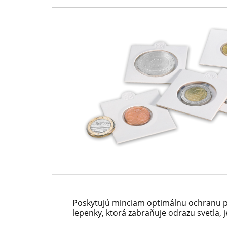
-
predajca
Národná
mincí
Pokladnica
a
-
medailí
predný
európsky
predajca
mincí
a
medailí
Poskytujú minciam optimálnu ochranu pr
lepenky, ktorá zabraňuje odrazu svetla, 