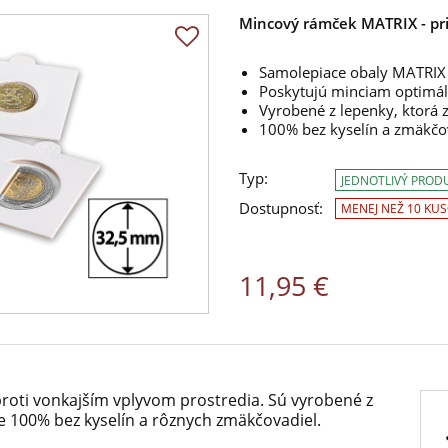
Mincový rámček MATRIX - pr
Samolepiace obaly MATRIX 
Poskytujú minciam optimál
Vyrobené z lepenky, ktorá 
100% bez kyselín a zmäkčo
Typ:
JEDNOTLIVÝ PROD
Dostupnosť:
MENEJ NEŽ 10 KU
11,95 €
oti vonkajším vplyvom prostredia. Sú vyrobené z
je 100% bez kyselín a rôznych zmäkčovadiel.