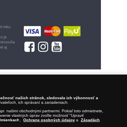
d roku
o je
11,95 €
 mincovňa
né aj
Vložiť do košíka
zpečnosť našich stránok, sledovala ich výkonnosť a
ateľoch, ich správaní a zariadeniach.
napr. našimi obchodnými partnermi. Pokiaľ toto odmietnete,
venie vlastných úprav zvoľte možnosť "Upraviť
dmienkach
,
Ochrane osobných údajov
a
Zásadách