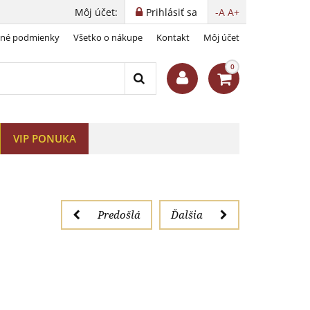
Môj účet:
Prihlásiť sa
-A
A+
dné podmienky
Všetko o nákupe
Kontakt
Môj účet
 mm, 100 ks
0
VIP PONUKA
Predošlá
Ďalšia