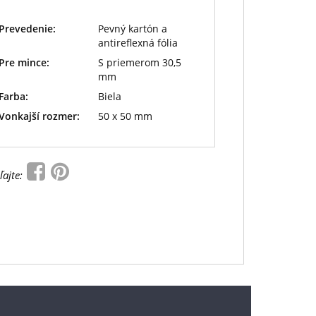
Prevedenie:
Pevný kartón a
antireflexná fólia
Pre mince:
S priemerom 30,5
mm
Farba:
Biela
Vonkajší rozmer:
50 x 50 mm
ľajte: