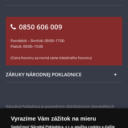
Ako objednať
Ako Vám môžeme pomôcť?
100. výročie vzniku Česko-Slovenska
Otázky a odpovede
Kontakt pre médiá
Blog Pokladnica mincí
Vrátenie tovaru - formulár
0850 606 009
Facebook Národnej Pokladnice
Slovník základných pojmov
Instagram Národnej Pokladnice
Pondelok – štvrtok: 09:00–17:00
Numizmatické novinky
YouTube Národnej Pokladnice
Piatok: 09:00–15:00
Zásady používania súborov cookie
(Cena hovoru sa rovná cene miestneho hovoru)
ZÁRUKY NÁRODNEJ POKLADNICE
Bezpečné nákupy
Prvotriedny servis
Národná Pokladnica je popredným distribútorom zberateľských
mincí a pamätných medailí. Spoločnosť pôsobí na slovenskom trhu
Garancia najvyššej kvality
od roku 2010.
Vyrazíme Vám zážitok na mieru
Národná Pokladnica je oficiálnym distribútorom numizmatických
Iba originálne produkty
emisií z viac ako 50 krajín, vrátane známych mincovní a emitentov
Spoločnosť Národná Pokladnica, s r. o.
používa cookies a ďalšie