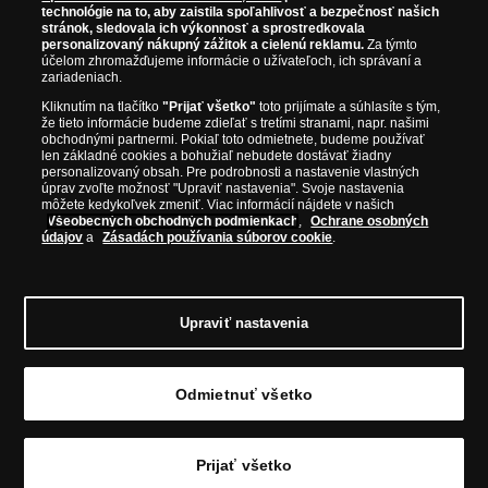
technológie na to, aby zaistila spoľahlivosť a bezpečnosť našich
ako je Britská kráľovská mincovňa, Kráľovská kanadská mincovňa,
stránok, sledovala ich výkonnosť a sprostredkovala
Parížska mincovňa, Nórska mincovňa, Fínska mincovňa alebo
personalizovaný nákupný zážitok a cielenú reklamu.
Za týmto
Austrálska mincovňa Perth. Spoločnosť svojim zákazníkom a
účelom zhromažďujeme informácie o užívateľoch, ich správaní a
zberateľom garantuje, že všetky produkty sú v originálnej a v
zariadeniach.
prvotriednej kvalite, čo je doložené aj priloženým Certifikátom
Kliknutím na tlačítko
"Prijať všetko"
toto prijímate a súhlasíte s tým,
autentickosti.
že tieto informácie budeme zdieľať s tretími stranami, napr. našimi
obchodnými partnermi. Pokiaľ toto odmietnete, budeme používať
len základné cookies a bohužiaľ nebudete dostávať žiadny
personalizovaný obsah. Pre podrobnosti a nastavenie vlastných
úprav zvoľte možnosť "Upraviť nastavenia". Svoje nastavenia
môžete kedykoľvek zmeniť. Viac informácií nájdete v našich
Všeobecných obchodných podmienkach
,
Ochrane osobných
údajov
a
Zásadách používania súborov cookie
.
Upraviť nastavenia
© Copyright 2026 - Národná Pokladnica, s. r. o.; Námestie Mateja Korvína 1,
Odmietnuť všetko
Bratislava 811 07, Tel.: 0850 606 009
E-mail: info@narodnapokladnica.sk,
www.narodnapokladnica.sk; IČO: 45 480 206, DIČ: SK2023004302
Upraviť nastavenie súborov cookie môžete
kliknutím na tento
odkaz
.
Prijať všetko