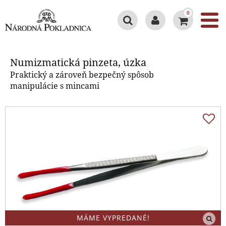
0
Numizmatická pinzeta, úzka
Numizmatická pinzeta, úzka
Praktický a zároveň bezpečný spôsob
manipulácie s mincami
MÁME VYPREDANÉ!